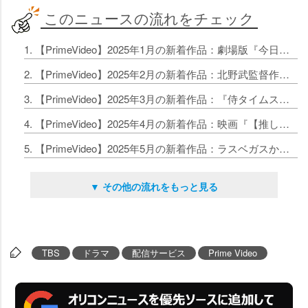
このニュースの流れをチェック
1. 【PrimeVideo】2025年1月の新着作品：劇場版『今日から俺は!!』『すずめの戸締まり』、Number_iのライブ配信も
2. 【PrimeVideo】2025年2月の新着作品：北野武監督作や『ミニオン超変身』『関心領域』、WEST.オリジナルライブ映像などを配信
3. 【PrimeVideo】2025年3月の新着作品：『侍タイムスリッパ―』、劇場版「ハイキュー」、「MLB東京シリーズ」も
4. 【PrimeVideo】2025年4月の新着作品：映画『【推しの子】』やCreepy Nutsのドーム公演などを独占配信 新作春アニメも続々
5. 【PrimeVideo】2025年5月の新着作品：ラスベガスからボクシングを独占ライブ配信、今年公開の邦画も配信
▼ その他の流れをもっと見る
TBS
ドラマ
配信サービス
Prime Video