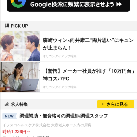
PICK UP
森崎ウィン×向井康二“両片思い”にキュン
が止まらん！
オリコンタイアップ特集
【驚愕】メーカー社員が推す「10万円台」
神コスパPC
オリコンタイアップ特集
求人特集
さらに見る
調理補助・無資格可の調理師/調理スタッフ
NEW
イフスコヘルスケア株式会社 大森老人ホーム内の厨房
時給1,226円～