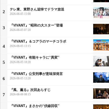
テレ東、東野さん追悼でドラマ放送
2
2026-08-05 15:00
『VIVANT』“昭和の大スター”登場
3
2026-08-05 07:20
『VIVANT』＆コアラのマーチコラボ
4
2026-08-05 13:15
『VIVANT』有能キャラに“異変”
5
2026-08-05 18:20
『VIVANT』公安刑事が意味深発言
6
2026-08-05 13:20
『風、薫る』次回あらすじ
7
2026-08-06 08:15
『VIVANT』まさかの“伏線回収”