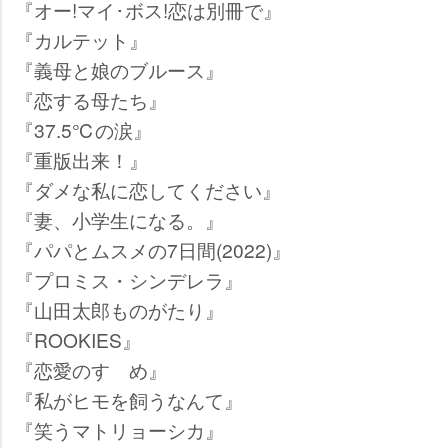
『オー!マイ･ボス!恋は別冊で』
『カルテット』
『義母と娘のブルース』
『恋する母たち』
『37.5℃の涙』
『重版出来！』
『ダメな私に恋してください』
『妻、小学生になる。』
『パパとムスメの7日間(2022)』
『プロミス・シンデレラ』
『山田太郎ものがたり』
『ROOKIES』
『恋愛のすゝめ』
『私がヒモを飼うなんて』
『笑うマトリョーシカ』