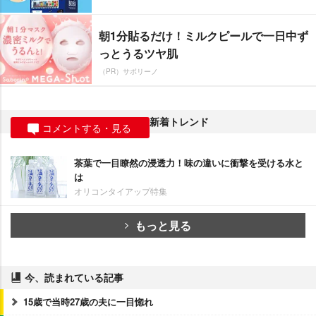
朝1分貼るだけ！ミルクピールで一日中ず
っとうるツヤ肌
（PR）サボリーノ
新着トレンド
コメントする・見る
茶葉で一目瞭然の浸透力！味の違いに衝撃を受ける水と
は
オリコンタイアップ特集
もっと見る
今、読まれている記事
15歳で当時27歳の夫に一目惚れ