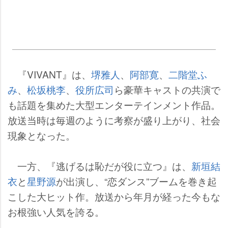
『VIVANT』は、
堺雅人
、
阿部寛
、
二階堂ふ
み
、
松坂桃李
、
役所広司
ら豪華キャストの共演で
も話題を集めた大型エンターテインメント作品。
放送当時は毎週のように考察が盛り上がり、社会
現象となった。
一方、『逃げるは恥だが役に立つ』は、
新垣結
衣
と
星野源
が出演し、“恋ダンス”ブームを巻き起
こした大ヒット作。放送から年月が経った今もな
お根強い人気を誇る。