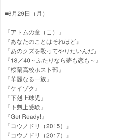
■6月29日（月）
『アトムの童（こ）』
『あなたのことはそれほど』
『あのクズを殴ってやりたいんだ』
『18／40～ふたりなら夢も恋も～』
『桜蘭高校ホスト部』
『華麗なる一族』
『ケイゾク』
『下剋上球児』
『下剋上受験』
『Get Ready!』
『コウノドリ（2015）』
『コウノドリ（2017）』