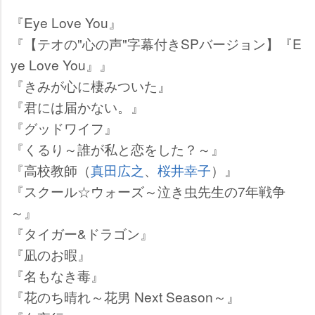
『Eye Love You』
『【テオの"心の声"字幕付きSPバージョン】『E
ye Love You』』
『きみが心に棲みついた』
『君には届かない。』
『グッドワイフ』
『くるり～誰が私と恋をした？～』
『高校教師（
真田広之
、
桜井幸子
）』
『スクール☆ウォーズ～泣き虫先生の7年戦争
～』
『タイガー&ドラゴン』
『凪のお暇』
『名もなき毒』
『花のち晴れ～花男 Next Season～』