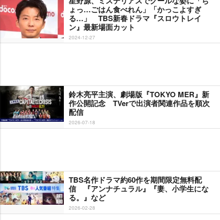
星野源、ミステリアスでクールな姿に「ち
ょっ…ごはん食べれん」「かっこよすぎ
る…」 TBS新春ドラマ『スロウトレイ
ン』最新場面カット
2024-12-27
鈴木亮平主演、劇場版『TOKYO MER』新
作公開記念 TVerで出演者関連作品を順次
配信
2026-07-18
TBS名作ドラマ約60作を期間限定無料配
信 『アンナチュラル』『妻、小学生にな
る。』など
2026-02-28