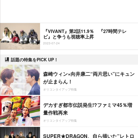
『VIVANT』第2話11.9％ 『27時間テレ
ビ』と争うも視聴率上昇
2023-07-24
話題の特集をPICK UP！
森崎ウィン×向井康二“両片思い”にキュン
が止まらん！
オリコンタイアップ特集
デカすぎ都市伝説発生!?ファミマ45％増
量作戦再来
オリコンタイアップ特集
SUPER★DRAGON、自ら描いた”レトロ