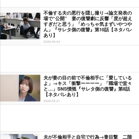
不倫する夫の悪行を隠し撮り→論文発表の
場で“公開” 妻の復讐劇に反響「度が超え
すぎだと思う」「めっちゃ気まずいやつ
ん」『サレタ側の復讐』第10話【ネタバレ
あり】
2026-06-04
夫が妻の目の前で不倫相手に「愛している
よ」→キス「衝撃ーーーー」「職場で堂々
と…」SNS憤慨『サレタ側の復讐』第8話
【ネタバレあり】
2026-05-21
夫が不倫相手と自宅で行為→妻目撃 二階