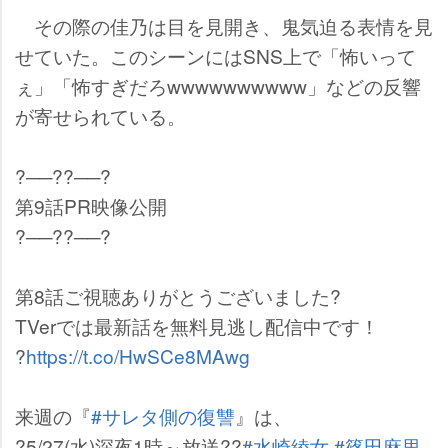
その際の佳乃は目を見開き、鬼気迫る表情を見
せていた。このシーンにはSNS上で「怖いって
ぇ」「怖すぎだろwwwwwwwwww」などの反響
が寄せられている。
?──??──?
第9話PR映像公開
?──??──?
第8話ご視聴ありがとうございました?
TVerでは最新話を無料見逃し配信中です！
?
https://t.co/HwSCe8MAwg
来週の『
#サレタ側の復讐
』は、
?5/27(水)深夜1時～放送??
#水崎綾女
#篠田麻里