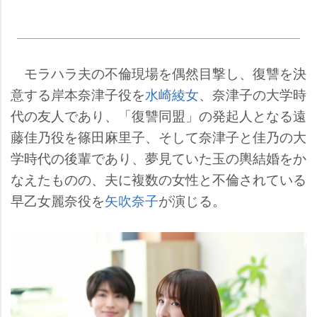
モラハラ夫の不倫現場を偶然目撃し、復讐を決
意する岸本奈津子役を
水崎綾女
、奈津子の大学時
代の友人であり、「復讐同盟」の発起人となる遠
藤佳乃役を篠田麻里子、そして奈津子と佳乃の大
学時代の後輩であり、夢見ていた玉の輿結婚をか
なえたものの、夫に複数の女性と不倫されている
早乙女麗奈役を
矢吹奈子
が演じる。