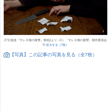
27日放送『サレタ側の復讐』第9話より（C）「サレタ側の復讐」製作委員会
拡大する（7枚）
【写真】この記事の写真を見る（全7枚）