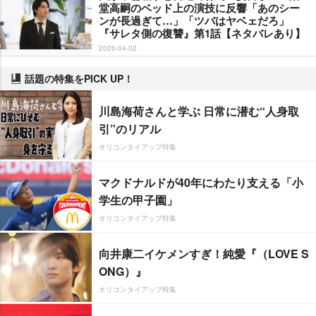
堂高嗣のベッド上の演技に反響「あのシー
ンが長過ぎて…」「ツバはヤベェだろ」
『サレタ側の復讐』第1話【ネタバレあり】
2026-04-02
話題の特集をPICK UP！
川島海荷さんと学ぶ 日常に潜む“人身取
引”のリアル
オリコンタイアップ特集
マクドナルドが40年にわたり支える「小
学生の甲子園」
オリコンタイアップ特集
向井康二イケメンすぎ！純愛『（LOVE S
ONG）』
オリコンタイアップ特集