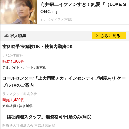
向井康二イケメンすぎ！純愛『（LOVE S
ONG）』
オリコンタイアップ特集
求人特集
さらに見る
歯科助手/未経験OK・扶養内勤務OK
いなかず歯科
時給1,300円
アルバイト・パート / 東京都
コールセンター/「上大岡駅チカ」インセンティブ制度あり ケー
ブルTVのご案内
ランスタッド株式会社
時給1,430円
派遣社員 / 神奈川県
「福祉調理スタッフ」無資格可/日勤のみ/病院
医療法人社団洪泳会 東京洪誠病院