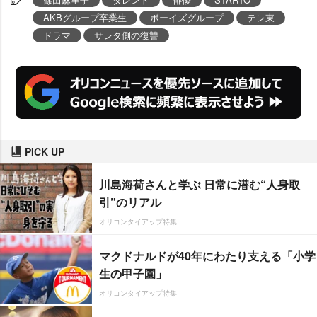
AKBグループ卒業生
ボーイズグループ
テレ東
ドラマ
サレタ側の復讐
PICK UP
川島海荷さんと学ぶ 日常に潜む“人身取
引”のリアル
オリコンタイアップ特集
マクドナルドが40年にわたり支える「小学
生の甲子園」
オリコンタイアップ特集