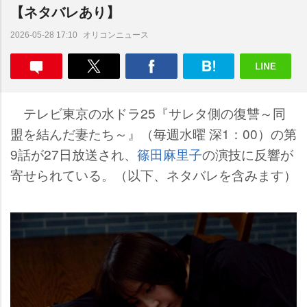
【ネタバレあり】
オリコンニュース
2026-05-28 17:10
テレビ東京の水ドラ25『サレタ側の復讐～同
盟を結んだ妻たち～』（毎週水曜 深1：00）の第
9話が27日放送され、
篠田麻里子
の演技に反響が
寄せられている。（以下、ネタバレを含みます）