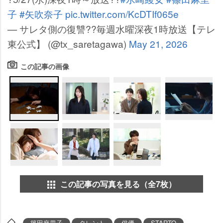
子
#矢吹奈子
pic.twitter.com/KcDTIf065e
— サレタ側の復讐??毎週水曜深夜1時放送【テレ
東公式】 (@tx_saretagawa)
May 21, 2026
この記事の画像
この記事の写真を見る（全7枚）
篠田麻里子
タレント
俳優
STARTO