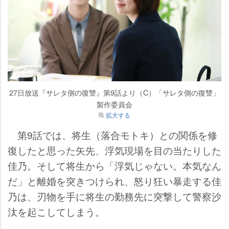
27日放送『サレタ側の復讐』第9話より（C）「サレタ側の復讐」
製作委員会
拡大する
第9話では、将生（落合モトキ）との関係を修
復したと思った矢先、浮気現場を目の当たりした
佳乃。そして将生から「浮気じゃない。本気なん
だ」と離婚を突きつけられ、怒り狂い暴走する佳
乃は、刃物を手に将生の勤務先に突撃して警察沙
汰を起こしてしまう。