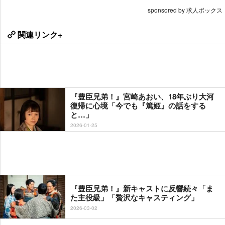
sponsored by 求人ボックス
関連リンク+
『豊臣兄弟！』宮崎あおい、18年ぶり大河
復帰に心境「今でも『篤姫』の話をする
と…」
2026-01-25
『豊臣兄弟！』新キャストに反響続々「ま
た主役級」「贅沢なキャスティング」
2026-03-02