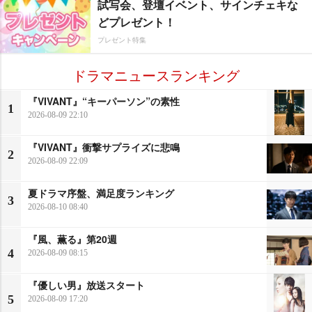
試写会、登壇イベント、サインチェキな
どプレゼント！
プレゼント特集
ドラマニュースランキング
『VIVANT』“キーパーソン”の素性
1
2026-08-09 22:10
『VIVANT』衝撃サプライズに悲鳴
2
2026-08-09 22:09
夏ドラマ序盤、満足度ランキング
3
2026-08-10 08:40
『風、薫る』第20週
4
2026-08-09 08:15
『優しい男』放送スタート
5
2026-08-09 17:20