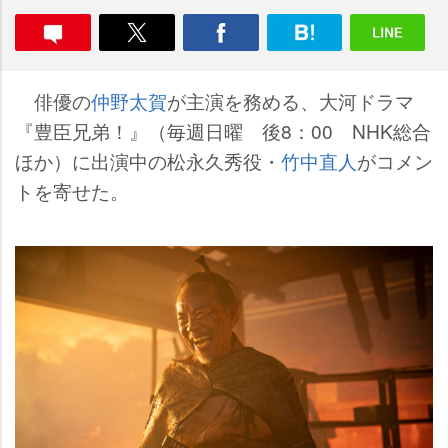
俳優の
仲野太賀
が主演を務める、大河ドラマ
『豊臣兄弟！』（毎週日曜 後8：00 NHK総合
ほか）に出演中の松永久秀役・
竹中直人
がコメン
トを寄せた。