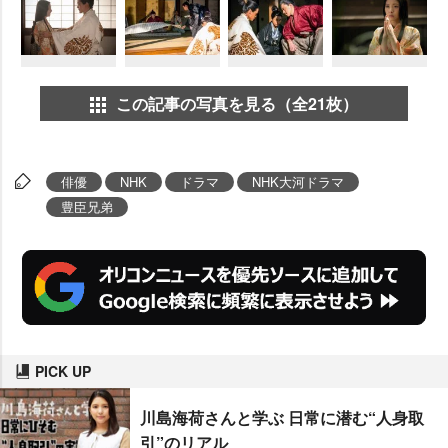
この記事の写真を見る（全21枚）
俳優
NHK
ドラマ
NHK大河ドラマ
豊臣兄弟
PICK UP
川島海荷さんと学ぶ 日常に潜む“人身取
引”のリアル