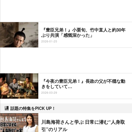
『豊臣兄弟！』小栗旬、竹中直人と約30年
ぶり共演「感慨深かった」
2026-01-25
『今夜の豊臣兄弟！』長政の父が不穏な動
きをしていて…
2026-03-29
話題の特集をPICK UP！
川島海荷さんと学ぶ 日常に潜む“人身取
引”のリアル