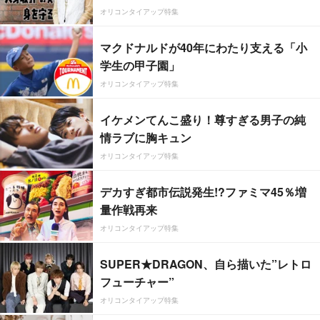
オリコンタイアップ特集
マクドナルドが40年にわたり支える「小
学生の甲子園」
オリコンタイアップ特集
イケメンてんこ盛り！尊すぎる男子の純
情ラブに胸キュン
オリコンタイアップ特集
デカすぎ都市伝説発生!?ファミマ45％増
量作戦再来
オリコンタイアップ特集
SUPER★DRAGON、自ら描いた”レトロ
フューチャー”
オリコンタイアップ特集