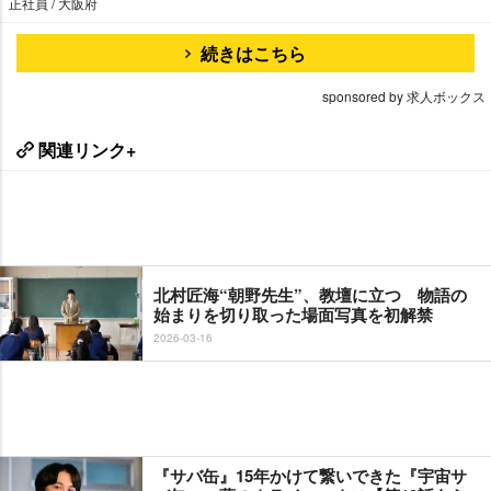
正社員 / 大阪府
続きはこちら
sponsored by 求人ボックス
関連リンク+
北村匠海“朝野先生”、教壇に立つ 物語の
始まりを切り取った場面写真を初解禁
2026-03-16
『サバ缶』15年かけて繋いできた『宇宙サ