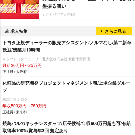
盤振る舞い
オリコンタイアップ特集
求人特集
さらに見る
トヨタ正規ディーラーの販売アシスタント/ノルマなし/第二新卒
歓迎/残業月10時間
ネッツトヨタニューリー北大阪株式会社 箕面小野原店
月給20万円～25万円
正社員 / 大阪府
化粧品の研究開発プロジェクトマネジメント職/上場企業グルー
プ
株式会社シロク
年収500万円～750万円
正社員 / 東京都
焼鳥バルのキッチンスタッフ/店長候補/年収600万円超も可/有給
取得率100%/賞与年3回 規定あり