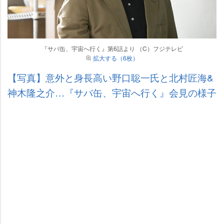
『サバ缶、宇宙へ行く』第6話より （C）フジテレビ
拡大する（6枚）
【写真】意外と身長高い野口聡一氏と北村匠海&
神木隆之介…『サバ缶、宇宙へ行く』会見の様子