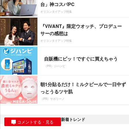
台」神コスパPC
オリコンタイアップ特集
『VIVANT』限定ウオッチ、プロデュー
サーの感想は
オリコンタイアップ特集
自販機にピッ！ですぐに買えちゃう
（PR）ジハンピ
朝1分貼るだけ！ミルクピールで一日中ず
っとうるツヤ肌
（PR）サボリーノ
新着トレンド
コメントする・見る