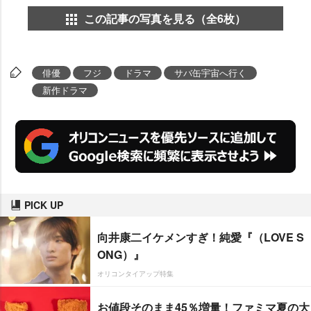
この記事の写真を見る（全6枚）
俳優
フジ
ドラマ
サバ缶宇宙へ行く
新作ドラマ
PICK UP
向井康二イケメンすぎ！純愛『（LOVE S
ONG）』
オリコンタイアップ特集
お値段そのまま45％増量！ファミマ夏の大