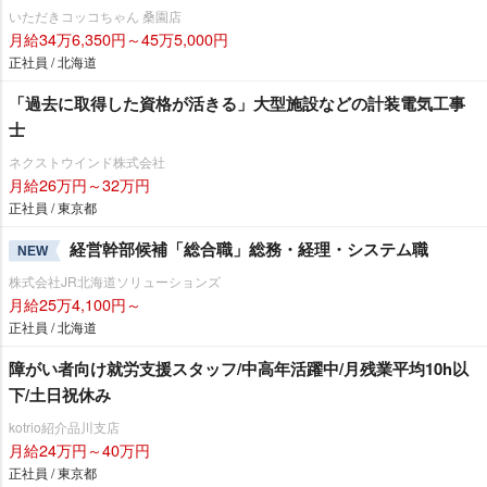
いただきコッコちゃん 桑園店
月給34万6,350円～45万5,000円
正社員 / 北海道
「過去に取得した資格が活きる」大型施設などの計装電気工事
士
ネクストウインド株式会社
月給26万円～32万円
正社員 / 東京都
経営幹部候補「総合職」総務・経理・システム職
NEW
株式会社JR北海道ソリューションズ
月給25万4,100円～
正社員 / 北海道
障がい者向け就労支援スタッフ/中高年活躍中/月残業平均10h以
下/土日祝休み
kotrio紹介品川支店
月給24万円～40万円
正社員 / 東京都