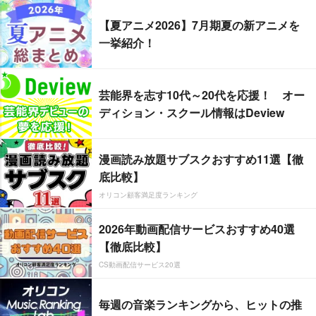
【夏アニメ2026】7月期夏の新アニメを
一挙紹介！
芸能界を志す10代～20代を応援！ オー
ディション・スクール情報はDeview
漫画読み放題サブスクおすすめ11選【徹
底比較】
オリコン顧客満足度ランキング
2026年動画配信サービスおすすめ40選
【徹底比較】
CS動画配信サービス20選
毎週の音楽ランキングから、ヒットの推