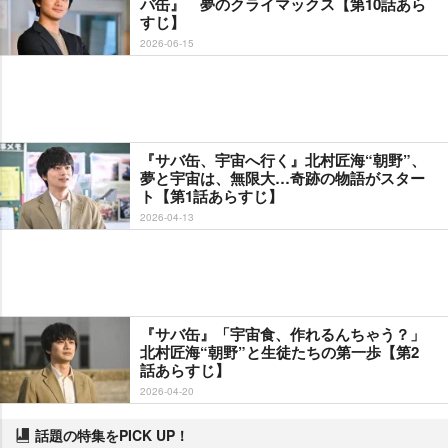
バ缶』 夢のクライマックス【第10話あら
すじ】
2026-06-15
『サバ缶、宇宙へ行く』北村匠海“朝野”、
夢と宇宙は、無限大…奇跡の物語がスター
ト【第1話あらすじ】
2026-04-13
『サバ缶』「宇宙食、作れるんちゃう？」
北村匠海“朝野”と生徒たちの第一歩【第2
話あらすじ】
2026-04-20
話題の特集をPICK UP！