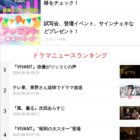
移をチェック！
試写会、登壇イベント、サインチェキな
どプレゼント！
プレゼント特集
ドラマニュースランキング
『VIVANT』俳優がツッコミの声
1
2026-08-06 09:20
テレ東、東野さん追悼でドラマ放送
2
2026-08-05 15:00
『風、薫る』次回あらすじ
3
2026-08-06 08:15
『VIVANT』“昭和の大スター”登場
4
2026-08-05 07:20