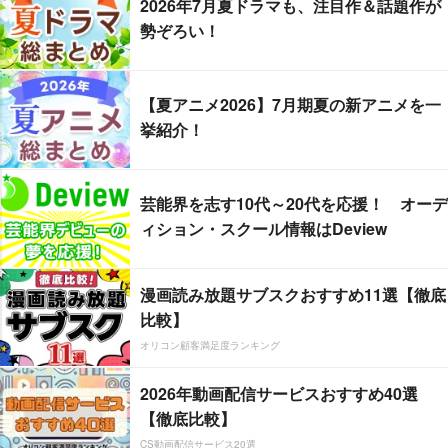
2026年7月夏ドラマも、注目作＆話題作が
勢ぞろい！
【夏アニメ2026】7月期夏の新アニメを一
挙紹介！
芸能界を志す10代～20代を応援！ オーデ
ィション・スクール情報はDeview
漫画読み放題サブスクおすすめ11選【徹底
比較】
オリコン顧客満足度ランキング
2026年動画配信サービスおすすめ40選
【徹底比較】
CS動画配信サービス20選