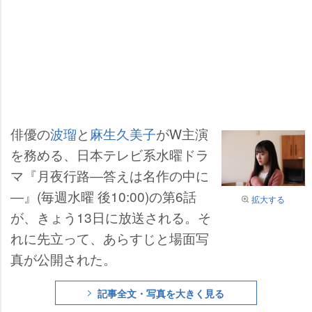
俳優の
波瑠
と
麻生久美子
がW主演
を務める、日本テレビ系水曜ドラ
マ『月夜行路―答えは名作の中に
―』(毎週水曜 後10:00)の第6話
拡大する
が、きょう13日に放送される。そ
れに先立って、あらすじと場面写
真が公開された。
記事全文・写真を大きく見る