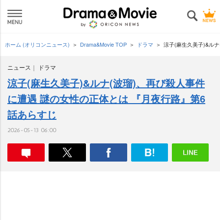
ホーム (オリコンニュース)
Drama&Movie TOP
ドラマ
涼子(麻生久美子)&ル
ニュース
ドラマ
涼子(麻生久美子)&ルナ(波瑠)、再び殺人事件
に遭遇 謎の女性の正体とは 『月夜行路』第6
話あらすじ
2026-05-13 06:00