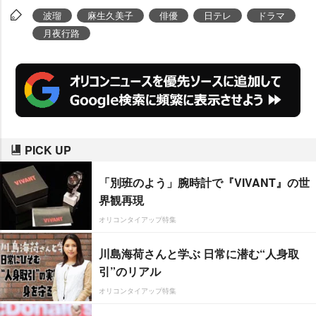
波瑠
麻生久美子
俳優
日テレ
ドラマ
月夜行路
PICK UP
「別班のよう」腕時計で『VIVANT』の世
界観再現
オリコンタイアップ特集
川島海荷さんと学ぶ 日常に潜む“人身取
引”のリアル
オリコンタイアップ特集