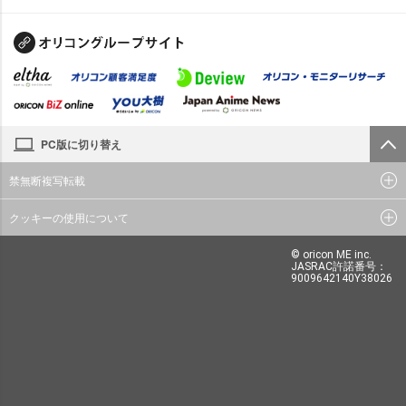
PC版に切り替え
禁無断複写転載
クッキーの使用について
© oricon ME inc.
JASRAC許諾番号：
9009642140Y38026