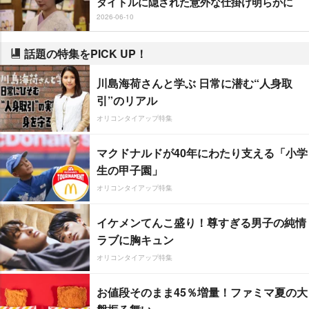
タイトルに隠された意外な仕掛け明らかに
2026-06-10
話題の特集をPICK UP！
川島海荷さんと学ぶ 日常に潜む“人身取
引”のリアル
オリコンタイアップ特集
マクドナルドが40年にわたり支える「小学
生の甲子園」
オリコンタイアップ特集
イケメンてんこ盛り！尊すぎる男子の純情
ラブに胸キュン
オリコンタイアップ特集
お値段そのまま45％増量！ファミマ夏の大