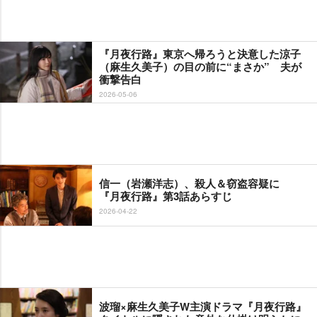
『月夜行路』東京へ帰ろうと決意した涼子
（麻生久美子）の目の前に“まさか” 夫が
衝撃告白
2026-05-06
信一（岩瀬洋志）、殺人＆窃盗容疑に
『月夜行路』第3話あらすじ
2026-04-22
波瑠×麻生久美子W主演ドラマ『月夜行路』