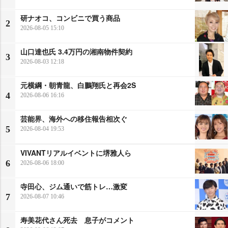
研ナオコ、コンビニで買う商品
2
2026-08-05 15:10
山口達也氏 3.4万円の湘南物件契約
3
2026-08-03 12:18
元横綱・朝青龍、白鵬翔氏と再会2S
4
2026-08-06 16:16
芸能界、海外への移住報告相次ぐ
5
2026-08-04 19:53
VIVANTリアルイベントに堺雅人ら
6
2026-08-06 18:00
寺田心、ジム通いで筋トレ…激変
7
2026-08-07 10:46
寿美花代さん死去 息子がコメント