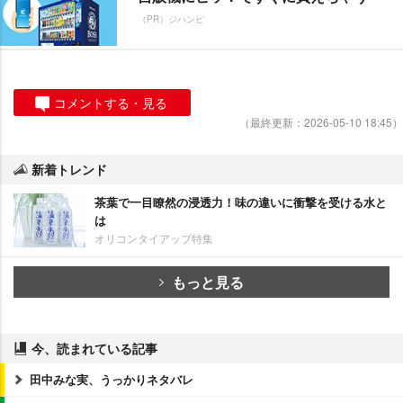
（PR）ジハンピ
コメントする・見る
（最終更新：2026-05-10 18:45）
新着トレンド
茶葉で一目瞭然の浸透力！味の違いに衝撃を受ける水と
は
オリコンタイアップ特集
もっと見る
今、読まれている記事
田中みな実、うっかりネタバレ