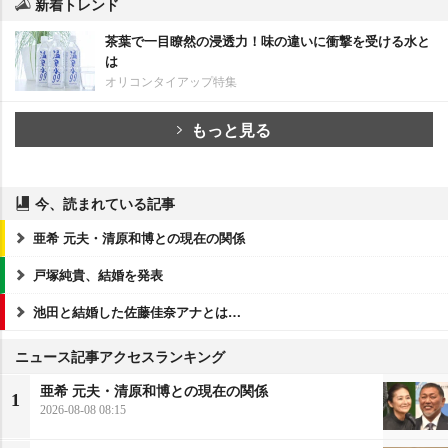
新着トレンド
茶葉で一目瞭然の浸透力！味の違いに衝撃を受ける水と
は
オリコンタイアップ特集
もっと見る
今、読まれている記事
亜希 元夫・清原和博との現在の関係
戸塚純貴、結婚を発表
池田と結婚した佐藤佳奈アナとは…
ニュース記事アクセスランキング
亜希 元夫・清原和博との現在の関係
1
2026-08-08 08:15