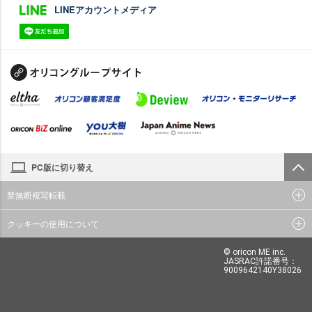
LINEアカウントメディア
PC版に切り替え
禁無断複写転載
クッキーの使用について
© oricon ME inc.
JASRAC許諾番号：
9009642140Y38026