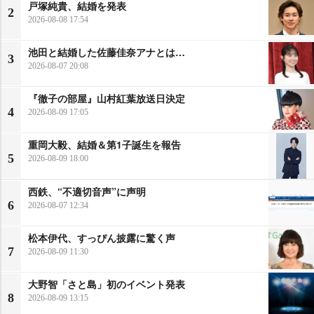
戸塚純貴、結婚を発表
2
2026-08-08 17:54
池田と結婚した佐藤佳奈アナとは…
3
2026-08-07 20:08
『徹子の部屋』山村紅葉放送日決定
4
2026-08-09 17:05
重岡大毅、結婚＆第1子誕生を報告
5
2026-08-09 18:00
西鉄、“不適切音声”に声明
6
2026-08-07 12:34
松本伊代、すっぴん披露に驚く声
7
2026-08-09 11:30
大野智「さと島」初のイベント発表
8
2026-08-09 13:15