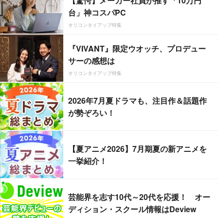
【驚愕】メーカー社員が推す「10万円
台」神コスパPC
オリコンタイアップ特集
『VIVANT』限定ウオッチ、プロデュー
サーの感想は
オリコンタイアップ特集
2026年7月夏ドラマも、注目作＆話題作
が勢ぞろい！
【夏アニメ2026】7月期夏の新アニメを
一挙紹介！
芸能界を志す10代～20代を応援！ オー
ディション・スクール情報はDeview