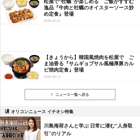
松屋で“牡蠣”が楽しめる ご飯がすすむ
逸品『牛肉と牡蠣のオイスターソース炒
め定食』登場
2026-02-20
【きょうから】韓国風焼肉を松屋で ご
ま油香る『サムギョプサル風極厚豚カル
ビ焼肉定食』登場
2026-03-10
ニュース一覧へ戻る
オリコンニュース イチオシ特集
川島海荷さんと学ぶ 日常に潜む“人身取
引”のリアル