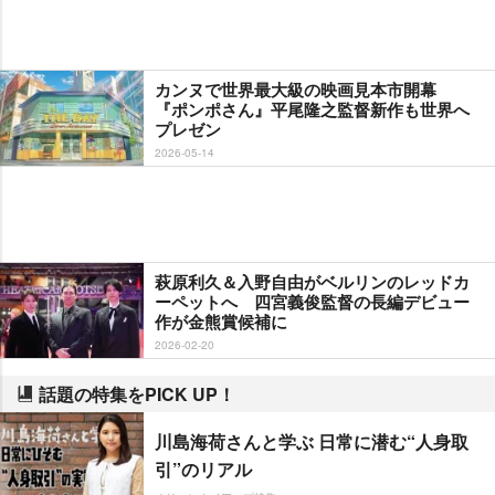
カンヌで世界最大級の映画見本市開幕
『ポンポさん』平尾隆之監督新作も世界へ
プレゼン
2026-05-14
萩原利久＆入野自由がベルリンのレッドカ
ーペットへ 四宮義俊監督の長編デビュー
作が金熊賞候補に
2026-02-20
話題の特集をPICK UP！
川島海荷さんと学ぶ 日常に潜む“人身取
引”のリアル