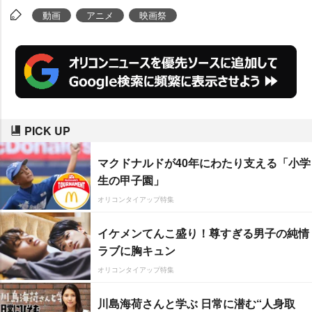
ーケース」に選出された。
動画
アニメ
映画祭
PICK UP
マクドナルドが40年にわたり支える「小学
生の甲子園」
オリコンタイアップ特集
イケメンてんこ盛り！尊すぎる男子の純情
ラブに胸キュン
オリコンタイアップ特集
川島海荷さんと学ぶ 日常に潜む“人身取