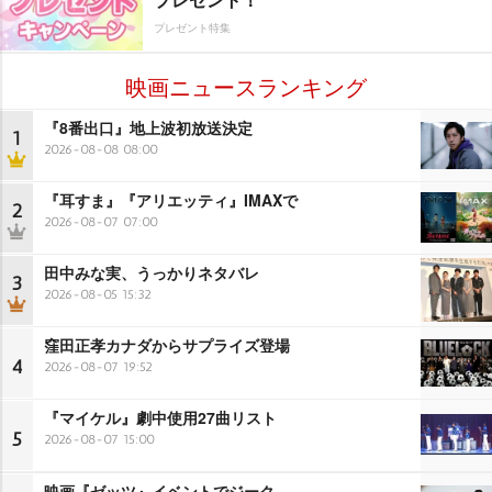
プレゼント特集
映画ニュースランキング
『8番出口』地上波初放送決定
1
2026-08-08 08:00
『耳すま』『アリエッティ』IMAXで
2
2026-08-07 07:00
田中みな実、うっかりネタバレ
3
2026-08-05 15:32
窪田正孝カナダからサプライズ登場
4
2026-08-07 19:52
『マイケル』劇中使用27曲リスト
5
2026-08-07 15:00
映画『ゼッツ』イベントでジーク