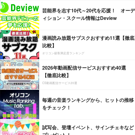
芸能界を志す10代～20代を応援！ オーデ
ィション・スクール情報はDeview
漫画読み放題サブスクおすすめ11選【徹底
比較】
オリコン顧客満足度ランキング
2026年動画配信サービスおすすめ40選
【徹底比較】
CS動画配信サービス20選
毎週の音楽ランキングから、ヒットの推移
をチェック！
試写会、登壇イベント、サインチェキなど
プレゼント！