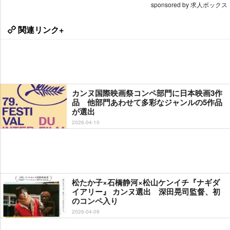
sponsored by 求人ボックス
関連リンク+
カンヌ国際映画祭コンペ部門に日本映画3作
品 他部門あわせて多彩なジャンルの5作品
が選出
2026-04-10
松たか子×石橋静河×松山ケンイチ『ナギダ
イアリー』 カンヌ選出 深田晃司監督、初
のコンペ入り
2026-04-09