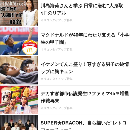
川島海荷さんと学ぶ 日常に潜む“人身取
引”のリアル
オリコンタイアップ特集
マクドナルドが40年にわたり支える「小学
生の甲子園」
オリコンタイアップ特集
イケメンてんこ盛り！尊すぎる男子の純情
ラブに胸キュン
オリコンタイアップ特集
デカすぎ都市伝説発生!?ファミマ45％増量
作戦再来
オリコンタイアップ特集
SUPER★DRAGON、自ら描いた”レトロ
フューチャー”