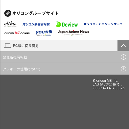
PC版に切り替え
禁無断複写転載
クッキーの使用について
© oricon ME inc.
JASRAC許諾番号：
9009642140Y38026