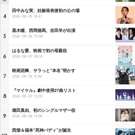
田中みな実、妊娠発表後初の公の場
4
2026-08-05 14:41
黒木瞳、西岡徳馬、吉田羊が出演
5
2026-08-06 10:00
はるな愛、映画で初の母親役
6
2026-08-07 08:18
映画泥棒、サラっと“本名”明かす
7
2026-08-05 15:06
『マイケル』劇中使用27曲リスト
8
2026-08-07 15:00
堀田真由、初のシングルマザー役
9
2026-08-06 15:08
西畑＆福本“死神バディ”が誕生