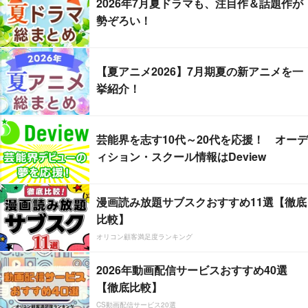
2026年7月夏ドラマも、注目作＆話題作が
勢ぞろい！
【夏アニメ2026】7月期夏の新アニメを一
挙紹介！
芸能界を志す10代～20代を応援！ オーデ
ィション・スクール情報はDeview
漫画読み放題サブスクおすすめ11選【徹底
比較】
オリコン顧客満足度ランキング
2026年動画配信サービスおすすめ40選
【徹底比較】
CS動画配信サービス20選