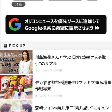
洋画
PICK UP
川島海荷さんと学ぶ 日常に潜む“人身取
引”のリアル
オリコンタイアップ特集
デカすぎ都市伝説発生!?ファミマ45％増量
作戦再来
オリコンタイアップ特集
森崎ウィン×向井康二“両片思い”にキュン