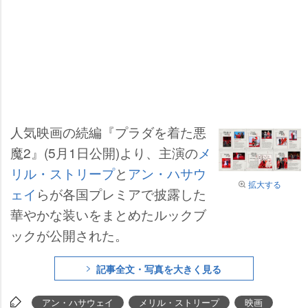
人気映画の続編『プラダを着た悪
魔2』(5月1日公開)より、主演の
メ
リル・ストリープ
と
アン・ハサウ
拡大する
ェイ
らが各国プレミアで披露した
華やかな装いをまとめたルックブ
ックが公開された。
記事全文・写真を大きく見る
アン・ハサウェイ
メリル・ストリープ
映画