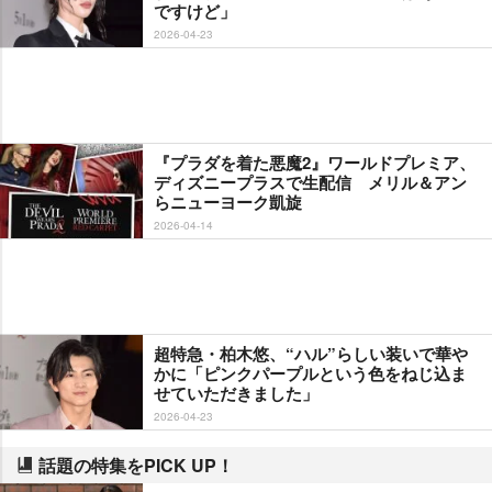
ですけど」
2026-04-23
『プラダを着た悪魔2』ワールドプレミア、
ディズニープラスで生配信 メリル＆アン
らニューヨーク凱旋
2026-04-14
超特急・柏木悠、“ハル”らしい装いで華
かに「ピンクパープルという色をねじ込ま
せていただきました」
2026-04-23
話題の特集をPICK UP！