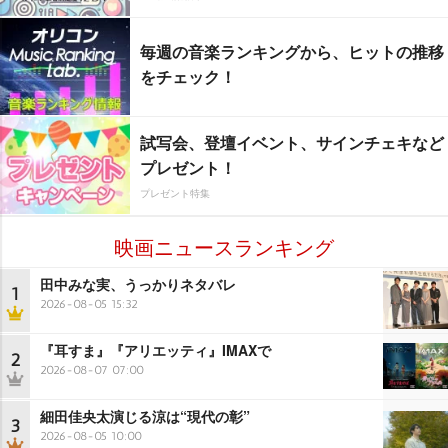
毎週の音楽ランキングから、ヒットの推移
をチェック！
試写会、登壇イベント、サインチェキなど
プレゼント！
プレゼント特集
映画ニュースランキング
田中みな実、うっかりネタバレ
1
2026-08-05 15:32
『耳すま』『アリエッティ』IMAXで
2
2026-08-07 07:00
細田佳央太演じる涼は“現代の彰”
3
2026-08-05 10:00