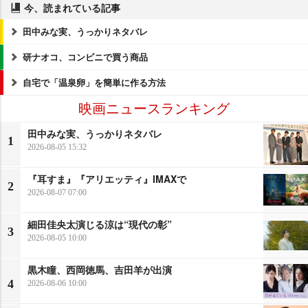
今、読まれている記事
田中みな実、うっかりネタバレ
研ナオコ、コンビニで買う商品
自宅で「温泉卵」を簡単に作る方法
映画ニュースランキング
田中みな実、うっかりネタバレ
1
2026-08-05 15:32
『耳すま』『アリエッティ』IMAXで
2
2026-08-07 07:00
細田佳央太演じる涼は“現代の彰”
3
2026-08-05 10:00
黒木瞳、西岡徳馬、吉田羊が出演
4
2026-08-06 10:00