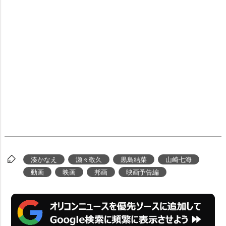
湊かなえ
瀬々敬久
黒島結菜
山崎七海
動画
映画
邦画
映画予告編