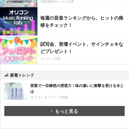
CS動画配信サービス20選
毎週の音楽ランキングから、ヒットの推
移をチェック！
試写会、登壇イベント、サインチェキな
どプレゼント！
プレゼント特集
新着トレンド
茶葉で一目瞭然の浸透力！味の違いに衝撃を受ける水と
は
オリコンタイアップ特集
もっと見る