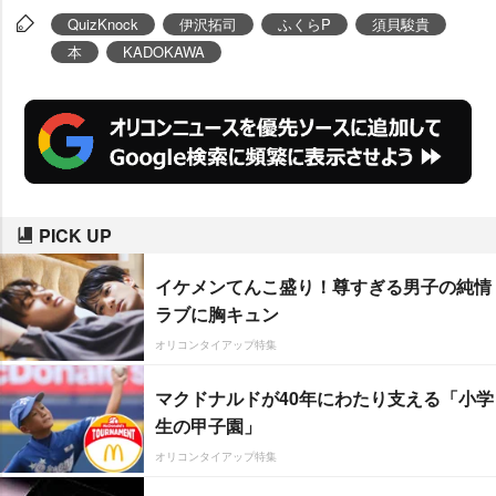
6日に発売された。本書の制作秘
QuizKnock
伊沢拓司
ふくらP
須貝駿貴
話や10年間の軌跡、そして今後の
本
KADOKAWA
展望について、
伊沢拓司
、
ふくら
P
、
須貝駿貴
、山本祥彰の4人が語
った。
PICK UP
イケメンてんこ盛り！尊すぎる男子の純情
ラブに胸キュン
オリコンタイアップ特集
マクドナルドが40年にわたり支える「小学
生の甲子園」
オリコンタイアップ特集