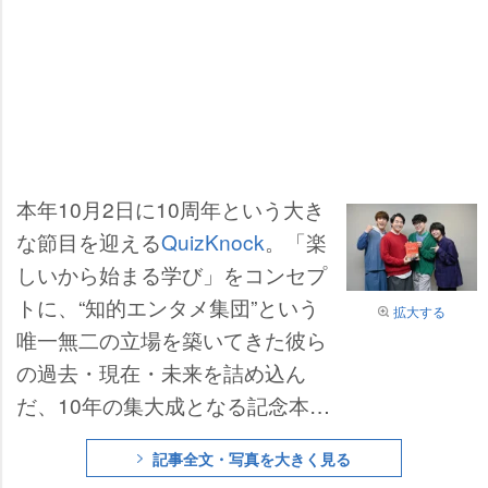
本年10月2日に10周年という大き
な節目を迎える
QuizKnock
。「楽
しいから始まる学び」をコンセプ
トに、“知的エンタメ集団”という
拡大する
唯一無二の立場を築いてきた彼ら
の過去・現在・未来を詰め込ん
だ、10年の集大成となる記念本
『QuizKnock10周年スペシャルブ
記事全文・写真を大きく見る
ック 十字路』(KADOKAWA)が、1