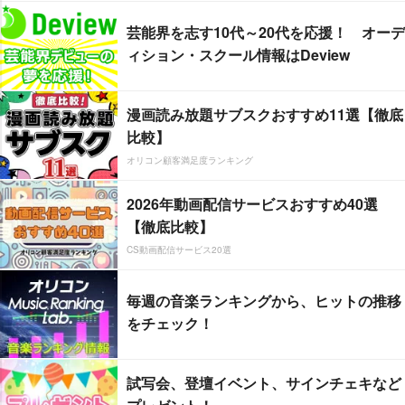
芸能界を志す10代～20代を応援！ オーデ
ィション・スクール情報はDeview
漫画読み放題サブスクおすすめ11選【徹底
比較】
オリコン顧客満足度ランキング
2026年動画配信サービスおすすめ40選
【徹底比較】
CS動画配信サービス20選
毎週の音楽ランキングから、ヒットの推移
をチェック！
試写会、登壇イベント、サインチェキなど