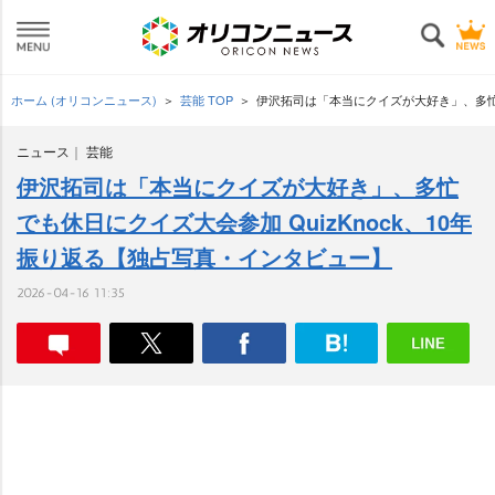
ホーム (オリコンニュース)
芸能 TOP
伊沢拓司は「本当にクイズが大好き」、多忙で
ニュース
芸能
伊沢拓司は「本当にクイズが大好き」、多忙
でも休日にクイズ大会参加 QuizKnock、10年
振り返る【独占写真・インタビュー】
2026-04-16 11:35