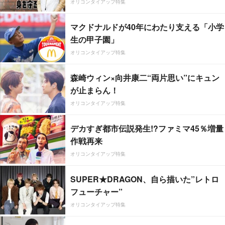
オリコンタイアップ特集
マクドナルドが40年にわたり支える「小学
生の甲子園」
オリコンタイアップ特集
森崎ウィン×向井康二“両片思い”にキュン
が止まらん！
オリコンタイアップ特集
デカすぎ都市伝説発生!?ファミマ45％増量
作戦再来
オリコンタイアップ特集
SUPER★DRAGON、自ら描いた”レトロ
フューチャー”
オリコンタイアップ特集