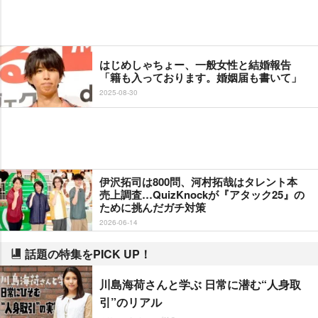
はじめしゃちょー、一般女性と結婚報告
「籍も入っております。婚姻届も書いて」
2025-08-30
伊沢拓司は800問、河村拓哉はタレント本
売上調査…QuizKnockが『アタック25』の
ために挑んだガチ対策
2026-06-14
話題の特集をPICK UP！
川島海荷さんと学ぶ 日常に潜む“人身取
引”のリアル