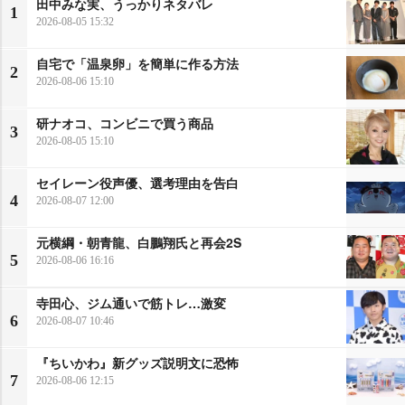
田中みな実、うっかりネタバレ
1
2026-08-05 15:32
自宅で「温泉卵」を簡単に作る方法
2
2026-08-06 15:10
研ナオコ、コンビニで買う商品
3
2026-08-05 15:10
セイレーン役声優、選考理由を告白
4
2026-08-07 12:00
元横綱・朝青龍、白鵬翔氏と再会2S
5
2026-08-06 16:16
寺田心、ジム通いで筋トレ…激変
6
2026-08-07 10:46
『ちいかわ』新グッズ説明文に恐怖
7
2026-08-06 12:15