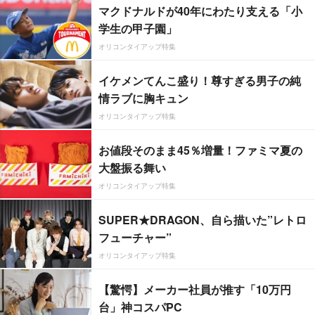
マクドナルドが40年にわたり支える「小
学生の甲子園」
オリコンタイアップ特集
イケメンてんこ盛り！尊すぎる男子の純
情ラブに胸キュン
オリコンタイアップ特集
お値段そのまま45％増量！ファミマ夏の
大盤振る舞い
オリコンタイアップ特集
SUPER★DRAGON、自ら描いた”レトロ
フューチャー”
オリコンタイアップ特集
【驚愕】メーカー社員が推す「10万円
台」神コスパPC