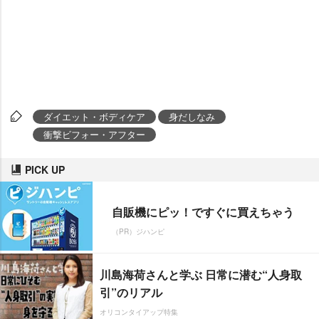
ダイエット・ボディケア
身だしなみ
衝撃ビフォー・アフター
PICK UP
自販機にピッ！ですぐに買えちゃう
（PR）ジハンピ
川島海荷さんと学ぶ 日常に潜む“人身取
引”のリアル
オリコンタイアップ特集