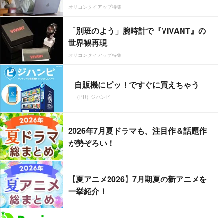
オリコンタイアップ特集
「別班のよう」腕時計で『VIVANT』の
世界観再現
オリコンタイアップ特集
自販機にピッ！ですぐに買えちゃう
（PR）ジハンピ
2026年7月夏ドラマも、注目作＆話題作
が勢ぞろい！
【夏アニメ2026】7月期夏の新アニメを
一挙紹介！