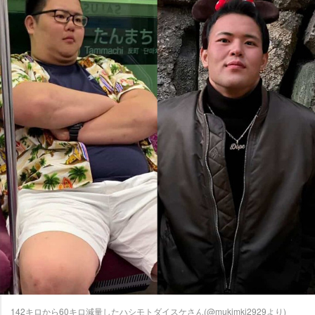
142キロから60キロ減量したハシモトダイスケさん(@mukimki2929より)