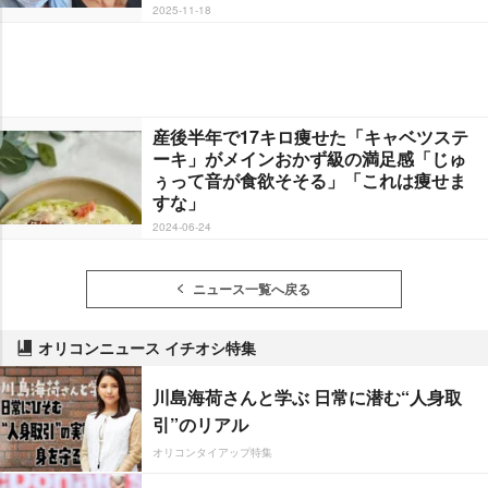
2025-11-18
産後半年で17キロ痩せた「キャベツステ
ーキ」がメインおかず級の満足感「じゅ
ぅって音が食欲そそる」「これは痩せま
すな」
2024-06-24
ニュース一覧へ戻る
オリコンニュース イチオシ特集
川島海荷さんと学ぶ 日常に潜む“人身取
引”のリアル
オリコンタイアップ特集