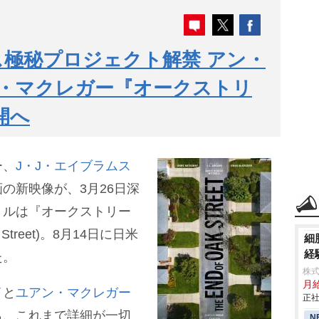
ス極秘プロジェクト解禁 アン・
・マクレガー『オークストリ
開へ
ー、
J・J・エイブラムス
の新映像が、3月26日深
トルは『オークストリー
 Street)。8月14日に日米
細
経
た。
株式
月
イ
と
ユアン・マクレガー
正社
ら、これまで詳細が一切
N