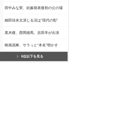
田中みな実、妊娠発表後初の公の場
細田佳央太演じる涼は“現代の彰”
黒木瞳、西岡徳馬、吉田羊が出演
映画泥棒、サラっと“本名”明かす
6位以下を見る