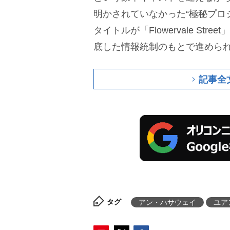
明かされていなかった“極秘プロ
タイトルが「Flowervale Str
底した情報統制のもとで進めら
記事全
タグ
アン・ハサウェイ
ユア