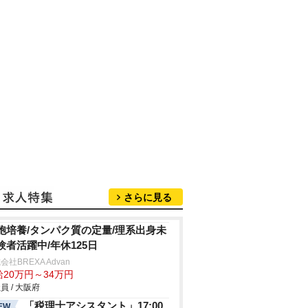
さらに見る
胞培養/タンパク質の定量/理系出身未
験者活躍中/年休125日
会社BREXA Advan
給20万円～34万円
員 / 大阪府
「税理士アシスタント」17:00
EW