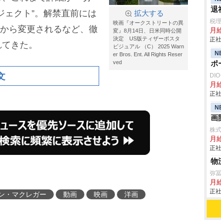
退
ジェクト”。解禁直前には
拡大する
税
映画『オークストリートの異
eet」から変更されるなど、徹
月
変』8月14日、日米同時公開
決定 US版ティザーポスタ
正社
れてきた。
ビジュアル （C） 2025 Warn
N
er Bros. Ent. All Rights Reser
ved
ポ
文
DI
月給
正社
N
画
株
月
正社
物
弥
月
正社
ン・マクレガー
動画
映画
洋画