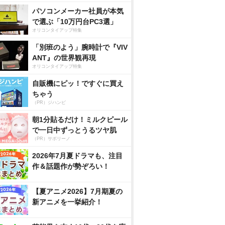
パソコンメーカー社員が本気
で選ぶ「10万円台PC3選」
オリコンタイアップ特集
「別班のよう」腕時計で『VIV
ANT』の世界観再現
オリコンタイアップ特集
自販機にピッ！ですぐに買え
ちゃう
（PR）ジハンピ
朝1分貼るだけ！ミルクピール
で一日中ずっとうるツヤ肌
（PR）サボリーノ
2026年7月夏ドラマも、注目
作＆話題作が勢ぞろい！
【夏アニメ2026】7月期夏の
新アニメを一挙紹介！