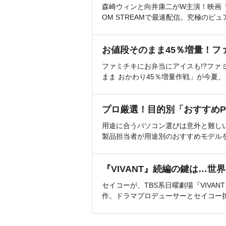
森崎ウィンと向井康二がW主演！映画『（L
OM STREAMで最速配信。究極のピュ
お値段そのまま45％増量！フ
ファミチキにお弁当にアイスも!?ファ
まま おかわり45％増量作戦」が今夏
プロ厳選！目的別「おすすめP
用途に合うパソコン選びは意外と難し
製品担当者が用途別のおすすめモデル
『VIVANT』続編の鍵は…世
セイコーが、TBS系日曜劇場『VIVA
作。ドラマプロデューサーとセイコー