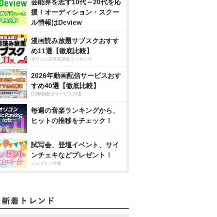
芸能界を志す10代～20代を応
援！オーディション・スクー
ル情報はDeview
漫画読み放題サブスクおすす
め11選【徹底比較】
オリコン顧客満足度ランキング
2026年動画配信サービスおす
すめ40選【徹底比較】
CS動画配信サービス20選
毎週の音楽ランキングから、
ヒットの推移をチェック！
試写会、登壇イベント、サイ
ンチェキなどプレゼント！
プレゼント特集