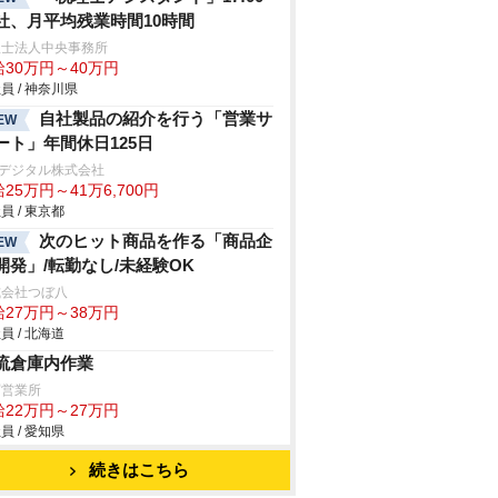
社、月平均残業時間10時間
理士法人中央事務所
給30万円～40万円
員 / 神奈川県
自社製品の紹介を行う「営業サ
EW
ート」年間休日125日
Oデジタル株式会社
25万円～41万6,700円
員 / 東京都
次のヒット商品を作る「商品企
EW
開発」/転勤なし/未経験OK
式会社つぼ八
給27万円～38万円
員 / 北海道
流倉庫内作業
冨営業所
給22万円～27万円
員 / 愛知県
続きはこちら