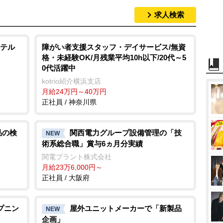
求人検索
テル
障がい者支援スタッフ・デイサービス/無資
格・未経験OK/月残業平均10h以下/20代～5
0代活躍中
kotrio紹介横浜支店
月給24万円～40万円
正社員 / 神奈川県
品の検
関西電力グループ設備管理の「技
NEW
術系総合職」賞与6ヵ月分実績
関電プラント株式会社
月給23万6,000円～
正社員 / 大阪府
プニン
屋外ユニットメーカーで「新製品
NEW
企画」