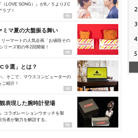
OVE SONG）』が8／５よりJ:C
2
アラブ！
3
ァミマ夏の大盤振る舞い
4
ミリーマートの人気企画「お値段その
、シリーズ初の年2回開催！
5
C９選」とは？
い。そこで、マウスコンピューターの
をご紹介！
界観表現した腕時計登場
NT』コラボレーションウオッチを製
担当者が魅力を解説する。