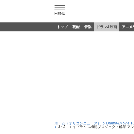
トップ
芸能
音楽
ドラマ&映画
アニメ
ホーム（オリコンニュース）
Drama&Movie T
J・J・エイブラムス極秘プロジェクト解禁 ア