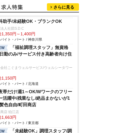
さらに見る
科助手/未経験OK・ブランクOK
法人社団S.D.C
1,350円～1,400円
バイト・パート / 神奈川県
「福祉調理スタッフ」無資格
EW
/日勤のみ/サービス付き高齢者向け住
限会社こぐまウェルサービス/ウェルシータワー
達
1,150円
バイト・パート / 北海道
夜帯だけ!週1～OK/Wワークのフリー
ー活躍中/残業なし/絶品まかないが1
/髪色自由/町田商店
商店 狛江店
1,663円
バイト・パート / 東京都
「未経験OK」調理スタッフ/調
EW