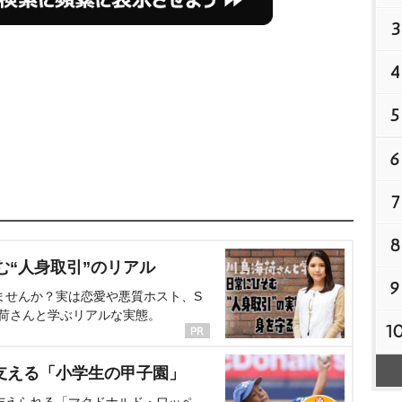
3
4
5
6
7
8
む“人身取引”のリアル
9
ませんか？実は恋愛や悪質ホスト、S
海荷さんと学ぶリアルな実態。
1
支える「小学生の甲子園」