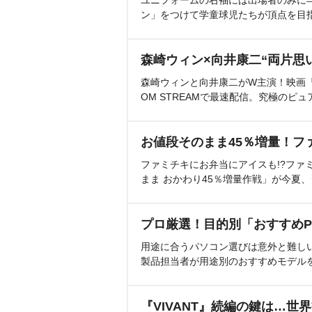
ユニフォームの右袖には出場者のみに
ン」をつけて学童球児たちが頂点を目
森崎ウィン×向井康二“両片思
森崎ウィンと向井康二がW主演！映画『（L
OM STREAMで最速配信。究極のピュ
お値段そのまま45％増量！フ
ファミチキにお弁当にアイスも!?ファ
まま おかわり45％増量作戦」が今夏
プロ厳選！目的別「おすすめP
用途に合うパソコン選びは意外と難し
製品担当者が用途別のおすすめモデル
『VIVANT』続編の鍵は…世