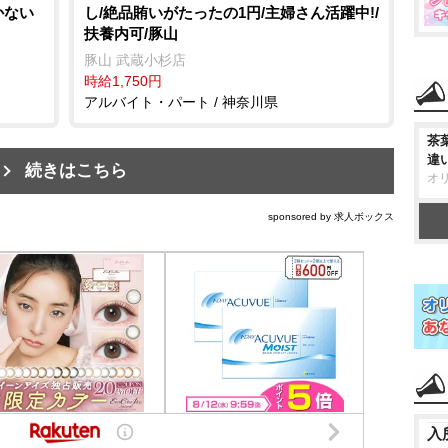
かない
し/絶品賄いがたったの1円/主婦さん活躍中!/
扶養内可/豚山
豚山 武蔵小杉店
時給1,750円
アルバイト・パート / 神奈川県
茶
違
続きはこちら
オ
sponsored by 求人ボックス
入