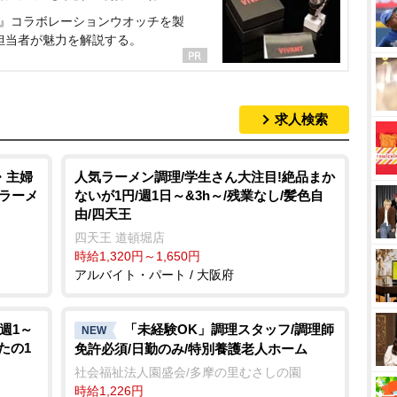
NT』コラボレーションウオッチを製
担当者が魅力を解説する。
求人検索
・主婦
人気ラーメン調理/学生さん大注目!絶品まか
/ラーメ
ないが1円/週1日～&3h～/残業なし/髪色自
由/四天王
四天王 道頓堀店
時給1,320円～1,650円
アルバイト・パート / 大阪府
!週1～
「未経験OK」調理スタッフ/調理師
NEW
たの1
免許必須/日勤のみ/特別養護老人ホーム
社会福祉法人園盛会/多摩の里むさしの園
時給1,226円