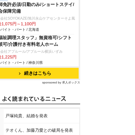
師免許必須/日勤のみ/ショートステイ/
会保障完備
会社SOYOKAZE/旭川永山ケアセンターそよ風
1,075円～1,100円
バイト・パート / 北海道
福祉調理スタッフ」無資格可/シフト
談可/介護付き有料老人ホーム
式会社アプルール/アプルール横浜いずみ
1,225円
バイト・パート / 神奈川県
続きはこちら
sponsored by 求人ボックス
戸塚純貴、結婚を発表
テオくん、加藤乃愛との破局を発表