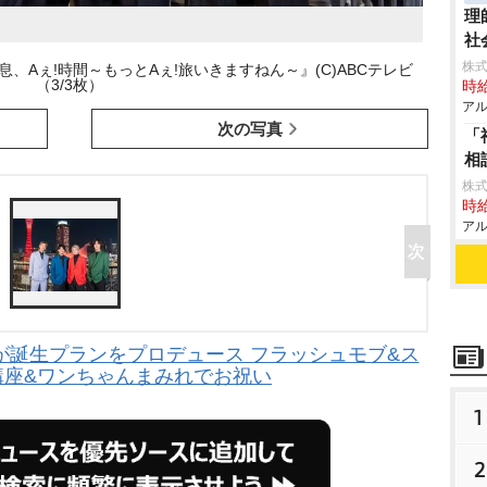
理
社
株式
息、Aぇ!時間～もっとAぇ!旅いきますねん～』(C)ABCテレビ
（3/3枚）
時給
アル
次の写真
「
相
株
時給
アル
バーが誕生プランをプロデュース フラッシュモブ&ス
講座&ワンちゃんまみれでお祝い
1
2