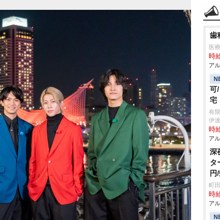
歯
医療
時給
アル
N
可
宅
有
伊
時給
アル
深
タ
円
町田
時給
アル
N