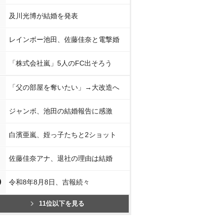
及川光博が結婚を発表
レインボー池田、佐藤佳奈と電撃婚
「株式会社嵐」5人のFC出そろう
「父の部屋を奪いたい」→大改造へ
ジャンボ、池田の結婚報告に感激
白濱亜嵐、姪っ子たちと2ショット
佐藤佳奈アナ、退社の理由は結婚
0
令和8年8月8日、吉報続々
11位以下を見る