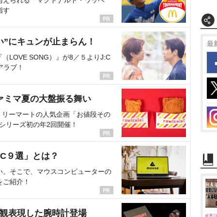
与えられる「マクドナルド・ワッペ
指す
い”にキュンが止まらん！
最
OVE SONG）』が8／５よりJ:C
アラブ！
ァミマ夏の大盤振る舞い
ミリーマートの人気企画「お値段その
、シリーズ初の年2回開催！
C９選」とは？
い。そこで、マウスコンピューターの
をご紹介！
界観表現した腕時計登場