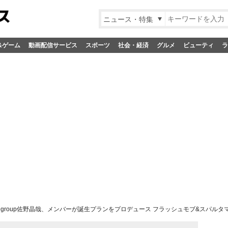
ニュース・特集
&ゲーム
動画配信サービス
スポーツ
社会・経済
グルメ
ビューティ
ラ
! group佐野晶哉、メンバーが誕生プランをプロデュース フラッシュモブ&スパル