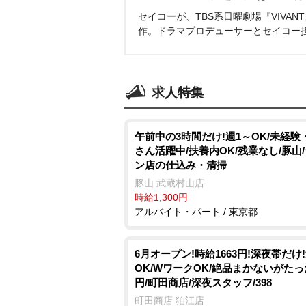
セイコーが、TBS系日曜劇場『VIVA
作。ドラマプロデューサーとセイコー
求人特集
午前中の3時間だけ!週1～OK/未経験
さん活躍中/扶養内OK/残業なし/豚山
ン店の仕込み・清掃
豚山 武蔵村山店
時給1,300円
アルバイト・パート / 東京都
6月オープン!時給1663円!深夜帯だけ
OK/WワークOK/絶品まかないがたっ
円/町田商店/深夜スタッフ/398
町田商店 狛江店