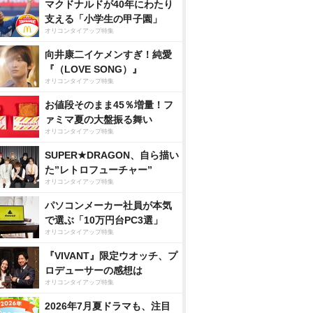
マクドナルドが40年にわたり
支える「小学生の甲子園」
オリコンタイアップ特集
向井康二イケメンすぎ！純愛
『（LOVE SONG）』
オリコンタイアップ特集
お値段そのまま45％増量！フ
ァミマ夏の大盤振る舞い
オリコンタイアップ特集
SUPER★DRAGON、自ら描い
た”レトロフューチャー”
オリコンタイアップ特集
パソコンメーカー社員が本気
で選ぶ「10万円台PC3選」
オリコンタイアップ特集
『VIVANT』限定ウオッチ、プ
ロデューサーの感想は
オリコンタイアップ特集
2026年7月夏ドラマも、注目