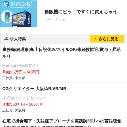
自販機にピッ！ですぐに買えちゃう
（PR）ジハンピ
求人特集
さらに見る
事務職/経理事務/土日祝休み/ネイルOK/未経験歓迎/賞与・昇給
あり
MeilleureVie株式会社
月給26万円～50万円
正社員 / 東京都
CGクリエイター 大阪/AR/VR/MR
株式会社キャドセンター
年収350万円～500万円
正社員 / 大阪府
在宅で摂食嚥下・失語症アプローチを実践訪問リハの言語聴覚