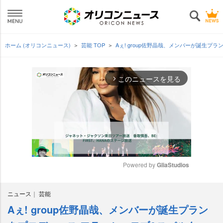
ホーム (オリコンニュース)
芸能 TOP
Aぇ! group佐野晶哉、メンバーが誕生
このニュースを見る
arrow_forward_ios
Powered by 
GliaStudios
M
ニュース
芸能
u
t
Aぇ! group佐野晶哉、メンバーが誕生プラン
e