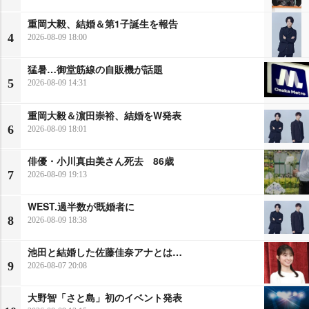
重岡大毅、結婚＆第1子誕生を報告
4
2026-08-09 18:00
猛暑…御堂筋線の自販機が話題
5
2026-08-09 14:31
重岡大毅＆濵田崇裕、結婚をW発表
6
2026-08-09 18:01
俳優・小川真由美さん死去 86歳
7
2026-08-09 19:13
WEST.過半数が既婚者に
8
2026-08-09 18:38
池田と結婚した佐藤佳奈アナとは…
9
2026-08-07 20:08
大野智「さと島」初のイベント発表