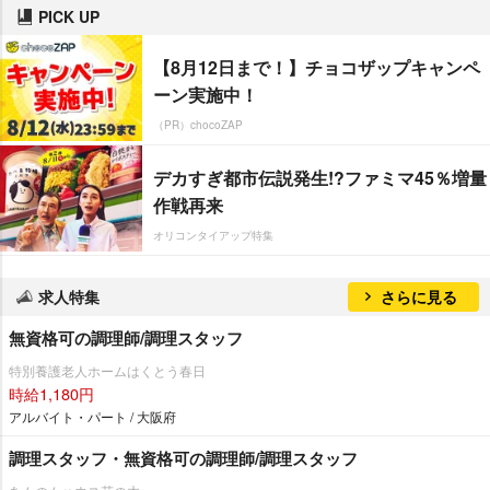
PICK UP
【8月12日まで！】チョコザップキャンペ
ーン実施中！
（PR）chocoZAP
デカすぎ都市伝説発生!?ファミマ45％増量
作戦再来
オリコンタイアップ特集
求人特集
さらに見る
無資格可の調理師/調理スタッフ
特別養護老人ホームはくとう春日
時給1,180円
アルバイト・パート / 大阪府
調理スタッフ・無資格可の調理師/調理スタッフ