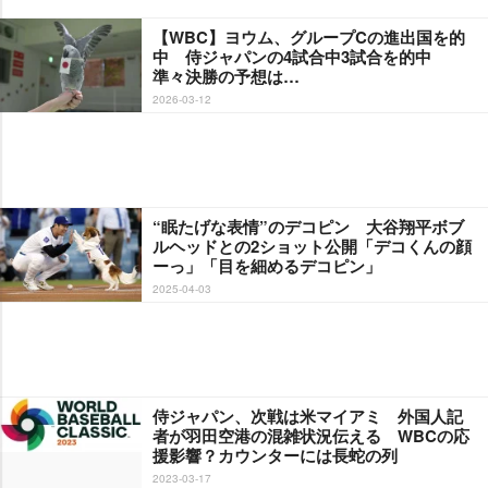
【WBC】ヨウム、グループCの進出国を的
中 侍ジャパンの4試合中3試合を的中
準々決勝の予想は…
2026-03-12
“眠たげな表情”のデコピン 大谷翔平ボブ
ルヘッドとの2ショット公開「デコくんの顔
ーっ」「目を細めるデコピン」
2025-04-03
侍ジャパン、次戦は米マイアミ 外国人記
者が羽田空港の混雑状況伝える WBCの応
援影響？カウンターには長蛇の列
2023-03-17