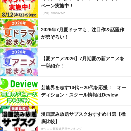
ペーン実施中！
（PR）chocoZAP
2026年7月夏ドラマも、注目作＆話題作
が勢ぞろい！
【夏アニメ2026】7月期夏の新アニメを
一挙紹介！
芸能界を志す10代～20代を応援！ オー
ディション・スクール情報はDeview
漫画読み放題サブスクおすすめ11選【徹
底比較】
オリコン顧客満足度ランキング