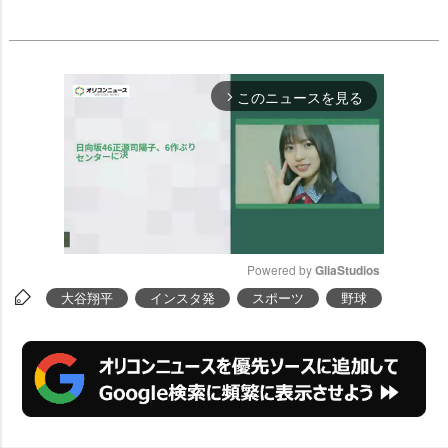
このニュースを見る
arrow_forward_ios
Powered by 
GliaStudios
大谷翔平
インスタ発
スポーツ
野球
M
u
t
e