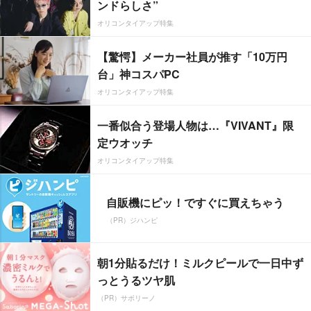
ンドらしさ”
オリコンタイアップ特集
【驚愕】メーカー社員が推す「10万円
台」神コスパPC
オリコンタイアップ特集
一番似合う登場人物は…『VIVANT』限
定ウオッチ
オリコンタイアップ特集
自販機にピッ！ですぐに買えちゃう
（PR）ジハンピ
朝1分貼るだけ！ミルクピールで一日中ず
っとうるツヤ肌
（PR）サボリーノ