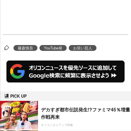
藤森慎吾
YouTube発
お笑い芸人
PICK UP
デカすぎ都市伝説発生!?ファミマ45％増量
作戦再来
オリコンタイアップ特集