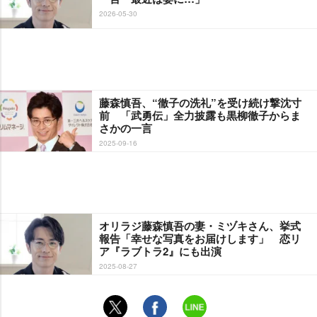
2026-05-30
藤森慎吾、“徹子の洗礼”を受け続け撃沈寸
前 「武勇伝」全力披露も黒柳徹子からま
さかの一言
2025-09-16
オリラジ藤森慎吾の妻・ミヅキさん、挙式
報告「幸せな写真をお届けします」 恋リ
ア『ラブトラ2』にも出演
2025-08-27