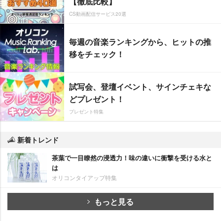
【徹底比較】
CS動画配信サービス20選
毎週の音楽ランキングから、ヒットの推
移をチェック！
試写会、登壇イベント、サインチェキな
どプレゼント！
プレゼント特集
新着トレンド
茶葉で一目瞭然の浸透力！味の違いに衝撃を受ける水と
は
オリコンタイアップ特集
もっと見る