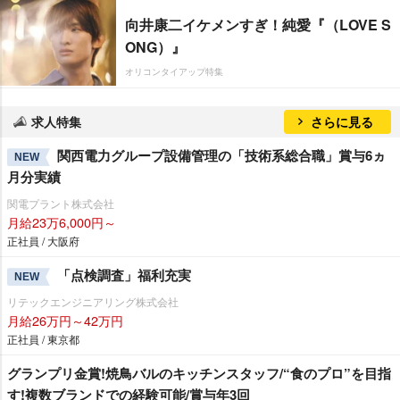
向井康二イケメンすぎ！純愛『（LOVE S
ONG）』
オリコンタイアップ特集
求人特集
さらに見る
関西電力グループ設備管理の「技術系総合職」賞与6ヵ
NEW
月分実績
関電プラント株式会社
月給23万6,000円～
正社員 / 大阪府
「点検調査」福利充実
NEW
リテックエンジニアリング株式会社
月給26万円～42万円
正社員 / 東京都
グランプリ金賞!焼鳥バルのキッチンスタッフ/“食のプロ”を目指
す!複数ブランドでの経験可能/賞与年3回