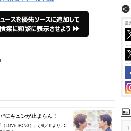
最
い”にキュンが止まらん！
OVE SONG）』が8／５よりJ:C
1