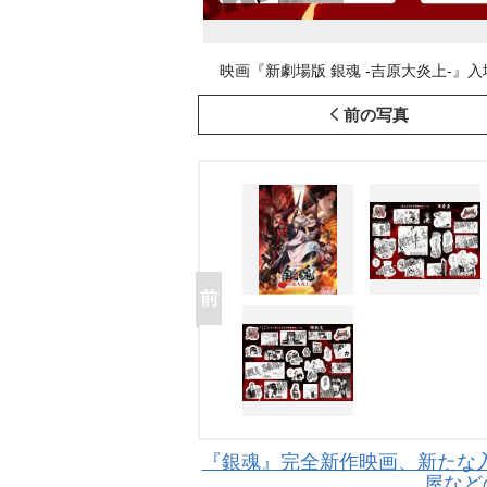
映画『新劇場版 銀魂 -吉原大炎上-』入
前の写真
『銀魂』完全新作映画、新たな
屋など