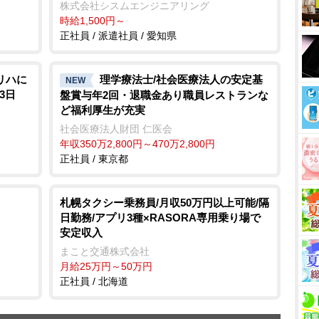
株式会社シスムエンジニアリング
時給1,500円～
正社員 / 派遣社員 / 愛知県
リハに
理学療法士/社会医療法人の安定基
NEW
3日
盤賞与年2回・退職金あり職員レストランな
ど福利厚生が充実
社会医療法人財団 仁医会
年収350万2,800円～470万2,800円
正社員 / 東京都
札幌タクシー乗務員/月収50万円以上可能/隔
日勤務/アプリ3種×RASORA専用乗り場で
安定収入
まこと交通株式会社
月給25万円～50万円
正社員 / 北海道