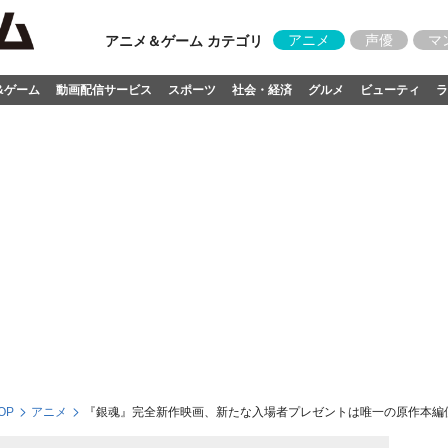
アニメ
声優
マ
アニメ＆ゲーム カテゴリ
&ゲーム
動画配信サービス
スポーツ
社会・経済
グルメ
ビューティ
ラ
OP
アニメ
『銀魂』完全新作映画、新たな入場者プレゼントは唯一の原作本編使