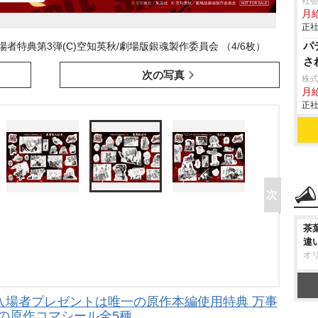
社会
月給
正社
パ
場者特典第3弾(C)空知英秋/劇場版銀魂製作委員会 （4/6枚）
さ
次の写真
株
月
正社
茶
違
オ
入場者プレゼントは唯一の原作本編使用特典 万事
の原作コマシール全5種