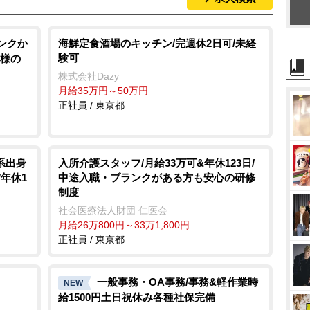
ンクか
海鮮定食酒場のキッチン/完週休2日可/未経
験可
い様の
株式会社Dazy
月給35万円～50万円
正社員 / 東京都
系出身
入所介護スタッフ/月給33万可&年休123日/
年休1
中途入職・ブランクがある方も安心の研修
制度
社会医療法人財団 仁医会
月給26万800円～33万1,800円
正社員 / 東京都
一般事務・OA事務/事務&軽作業時
NEW
給1500円土日祝休み各種社保完備