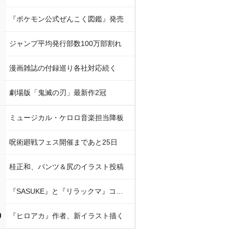
『ポケモン公式ぜんこく図鑑』発売
ジャンプ平均発行部数100万部割れ
漫画雑誌の付録巡り各社対応続く
劇場版「鬼滅の刃」最新作2冠
ミュージカル・ケロロ音楽担当降板
呪術廻戦フェス開催まであと25日
桂正和、パンツ＆尻のイラスト投稿
『SASUKE』と『リラックマ』コラボ
0
『ヒロアカ』作者、新イラスト描く