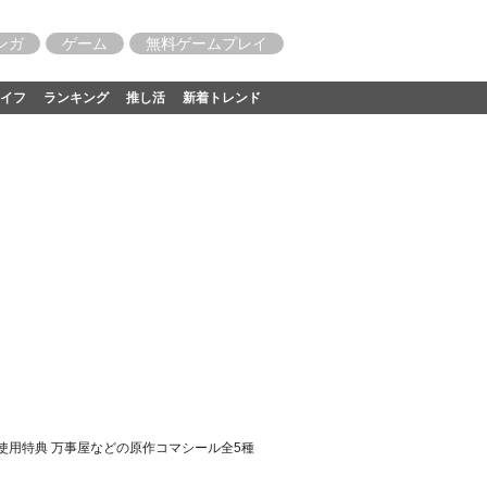
ンガ
ゲーム
無料ゲームプレイ
イフ
ランキング
推し活
新着トレンド
用特典 万事屋などの原作コマシール全5種