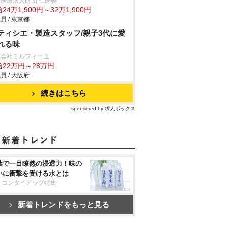
医療法人財団 仁医会
24万1,900円～32万1,900円
員 / 東京都
ティシエ・製造スタッフ/親子3代に愛
れる味
式会社ミルフィーユ
給22万円～28万円
員 / 大阪府
続きはこちら
sponsored by 求人ボックス
葉で一目瞭然の浸透力！味の
いに衝撃を受ける水とは
リコンタイアップ特集
新着トレンドをもっと見る