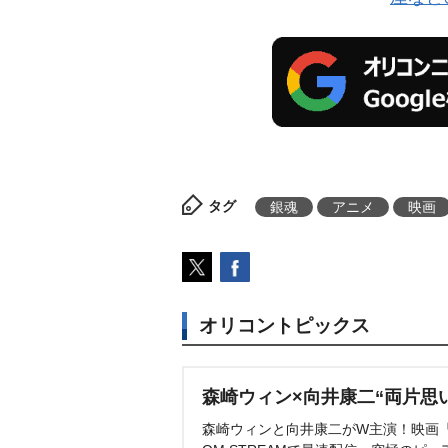
タグ
銀魂
アニメ
映画
オリコントピックス
森崎ウィン×向井康二“両片思
森崎ウィンと向井康二がW主演！映画『（L