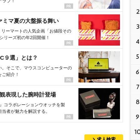
アラブ！
2
ァミマ夏の大盤振る舞い
3
ミリーマートの人気企画「お値段その
、シリーズ初の年2回開催！
4
5
C９選」とは？
い。そこで、マウスコンピューターの
6
をご紹介！
7
界観表現した腕時計登場
8
NT』コラボレーションウオッチを製
担当者が魅力を解説する。
9
1
求人検索