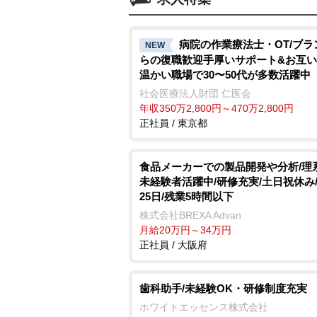
病院の作業療法士・OT/ブラ
NEW
らの復職歓迎手厚いサポート&お互
温かい職場で30〜50代が多数活躍中
社会医療法人財団 仁医会
年収350万2,800円～470万2,800円
正社員 / 東京都
食品メーカーでの製品開発や分析/理
未経験者活躍中/研修充実/土日祝休み/
25日/残業5時間以下
株式会社BREXA Advan
月給20万円～34万円
正社員 / 大阪府
歯科助手/未経験OK・研修制度充実
ホワイトエッセンス株式会社