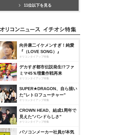
11位以下を見る
向井康二イケメンすぎ！純愛
『（LOVE SONG）』
オリコンタイアップ特集
デカすぎ都市伝説発生!?ファ
ミマ45％増量作戦再来
オリコンタイアップ特集
SUPER★DRAGON、自ら描い
た”レトロフューチャー”
オリコンタイアップ特集
CROWN HEAD、結成1周年で
見えた”バンドらしさ”
オリコンタイアップ特集
パソコンメーカー社員が本気