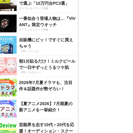
で選ぶ「10万円台PC3選」
オリコンタイアップ特集
一番似合う登場人物は…『VIV
ANT』限定ウオッチ
オリコンタイアップ特集
自販機にピッ！ですぐに買え
ちゃう
（PR）ジハンピ
朝1分貼るだけ！ミルクピール
で一日中ずっとうるツヤ肌
（PR）サボリーノ
2026年7月夏ドラマも、注目
作＆話題作が勢ぞろい！
【夏アニメ2026】7月期夏の
新アニメを一挙紹介！
芸能界を志す10代～20代を応
援！オーディション・スクー