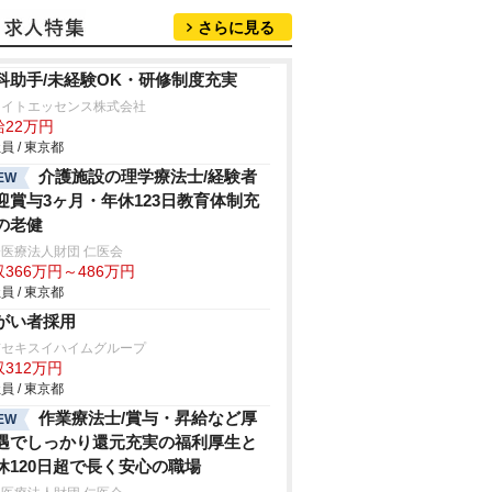
さらに見る
科助手/未経験OK・研修制度充実
ワイトエッセンス株式会社
給22万円
員 / 東京都
介護施設の理学療法士/経験者
EW
迎賞与3ヶ月・年休123日教育体制充
の老健
医療法人財団 仁医会
366万円～486万円
員 / 東京都
がい者採用
京セキスイハイムグループ
312万円
員 / 東京都
作業療法士/賞与・昇給など厚
EW
遇でしっかり還元充実の福利厚生と
休120日超で長く安心の職場