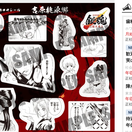
歯
ホ
月
正社
N
歓
実
社会
年収
正社
障
東
年収
正社
N
待
年