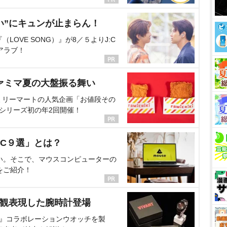
い”にキュンが止まらん！
OVE SONG）』が8／５よりJ:C
アラブ！
ァミマ夏の大盤振る舞い
ミリーマートの人気企画「お値段その
、シリーズ初の年2回開催！
C９選」とは？
い。そこで、マウスコンピューターの
をご紹介！
界観表現した腕時計登場
NT』コラボレーションウオッチを製