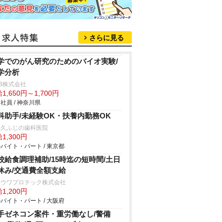
さらに見る
学でのがん研究のためのバイオ実験/
学分析
B株式会社
1,650円～1,700円
社員 / 神奈川県
科助手/未経験OK・扶養内勤務OK
尾久ふじの歯科医院
1,300円
バイト・パート / 東京都
校給食調理補助/15時迄の短時間/土日
休み/交通費全額支給
ョウワプロテック株式会社
1,200円
バイト・パート / 大阪府
手ゼネコン案件・重労働なし/警備