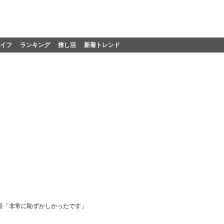
イフ
ランキング
推し活
新着トレンド
音「非常に恥ずかしかったです」