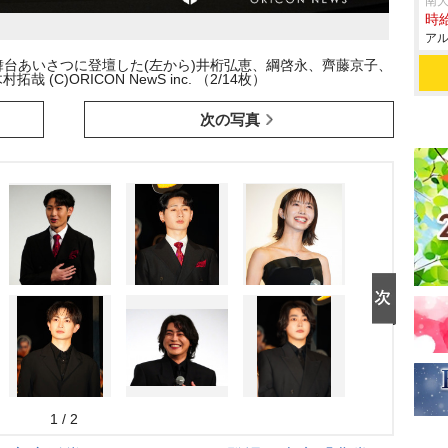
南大
時給
アル
初日舞台あいさつに登壇した(左から)井桁弘恵、綱啓永、齊藤京子、
 (C)ORICON NewS inc. （2/14枚）
次の写真
1 / 2