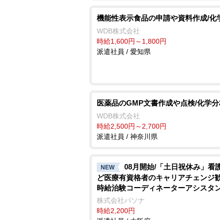
機能性表示食品の申請や資料作成/化
WDB株式会社
時給1,600円～1,800円
派遣社員 / 愛知県
医薬品のGMP文書作成や点検/化学分
WDB株式会社
時給2,500円～2,700円
派遣社員 / 神奈川県
08月開始/「土日祝休み」看
NEW
ど医療有資格者のキャリアチェンジ
時給治験コーディネーターアシスタ
お仕事/未経験OK/残業なし
株式会社パソナ
時給2,200円