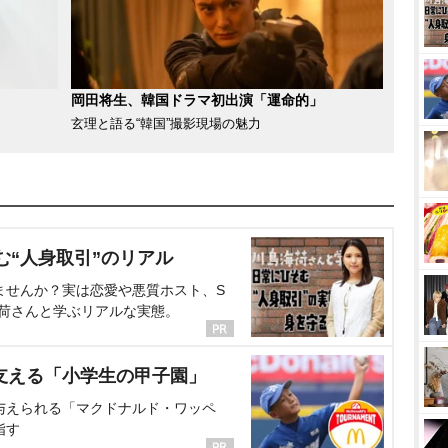
岡田将生、韓国ドラマ初出演「運命的」
玄理と語る“韓国”撮影現場の魅力
む“人身取引”のリアル
ませんか？実は恋愛や悪質ホスト、S
海荷さんと学ぶリアルな実態。
支える「小学生の甲子園」
与えられる「マクドナルド・ワッペ
指す