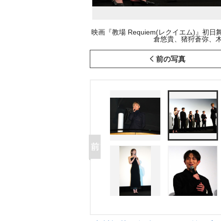
映画『教場 Requiem(レクイエム)』
倉悠貴、猪狩蒼弥、木村拓哉
前の写真