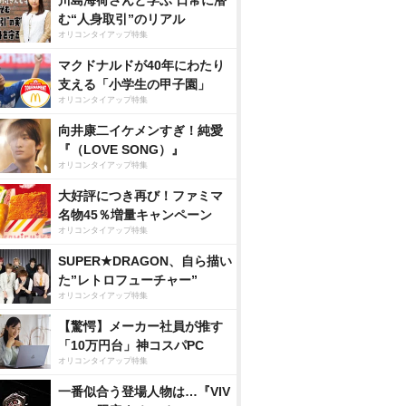
む“人身取引”のリアル
オリコンタイアップ特集
マクドナルドが40年にわたり
支える「小学生の甲子園」
オリコンタイアップ特集
向井康二イケメンすぎ！純愛
『（LOVE SONG）』
オリコンタイアップ特集
大好評につき再び！ファミマ
名物45％増量キャンペーン
オリコンタイアップ特集
SUPER★DRAGON、自ら描い
た”レトロフューチャー”
オリコンタイアップ特集
【驚愕】メーカー社員が推す
「10万円台」神コスパPC
オリコンタイアップ特集
一番似合う登場人物は…『VIV