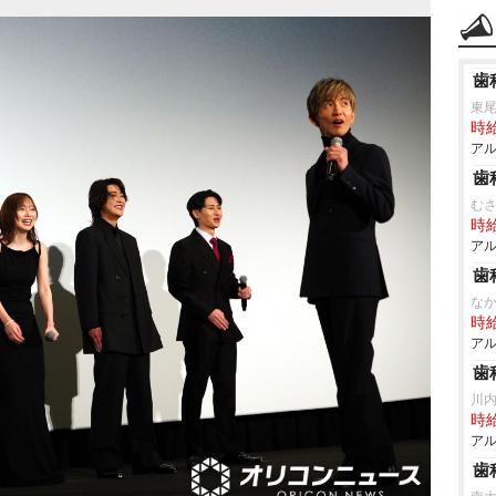
歯
東
時給
アル
歯
む
時給
アル
歯
な
時給
アル
歯
川
時給
アル
歯