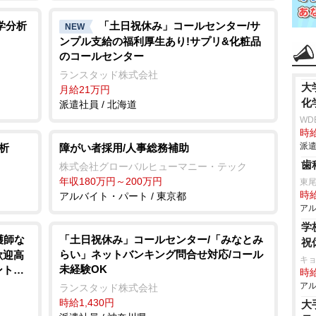
学分析
「土日祝休み」コールセンター/サ
NEW
ンプル支給の福利厚生あり!サプリ&化粧品
のコールセンター
ランスタッド株式会社
大
月給21万円
化
派遣社員 / 北海道
WD
時給
派遣
析
障がい者採用/人事総務補助
歯
株式会社グローバルヒューマニー・テック
年収180万円～200万円
東
時給
アルバイト・パート / 東京都
アル
学
護師な
「土日祝休み」コールセンター/「みなとみ
祝
らい」ネットバンキング問合せ対応/コール
歓迎高
キ
未経験OK
ントの
時給
アル
ランスタッド株式会社
時給1,430円
大