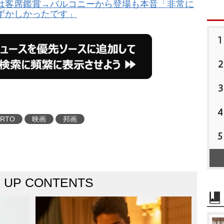
は客席鑑賞→バルコニーから登場も本音「非常に
ずかしかったです」
1
2
3
4
ARTO
映画
邦画
5
K UP CONTENTS