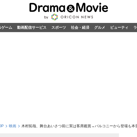
&ゲーム
動画配信サービス
スポーツ
社会・経済
グルメ
ビューティ
ラ
OP
映画
木村拓哉、舞台あいさつ前に実は客席鑑賞→バルコニーから登場も本