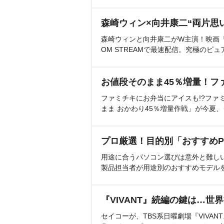
森崎ウィン×向井康二“両片思
森崎ウィンと向井康二がW主演！映画『（L
OM STREAMで最速配信。究極のピュ
お値段そのまま45％増量！フ
ファミチキにお弁当にアイスも!?ファ
まま おかわり45％増量作戦」が今夏
プロ厳選！目的別「おすすめP
用途に合うパソコン選びは意外と難し
製品担当者が用途別のおすすめモデル
『VIVANT』続編の鍵は…世
セイコーが、TBS系日曜劇場『VIVA