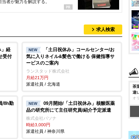
担当者が魅力を解説する。
求人検索
み」経
「土日祝休み」コールセンター/お
NEW
せ受付
気に入りネイル&髪色で働ける 保健指導サ
ービスのご案内
ランスタッド株式会社
月給21万円
派遣社員 / 北海道
茶
違
オ
/8h勤
09月開始/「土日祝休み」核酸医薬
NEW
品の研究所にて主任研究員/紹介予定派遣
株式会社パソナ
時給3,000円
派遣社員 / 神奈川県