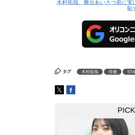
木村拓哉、舞台あいさつ前に実
恥
タグ
木村拓哉
俳優
ST
PIC