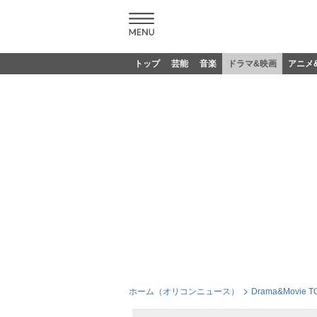
トップ
芸能
音楽
ドラマ&映画
アニメ
ホーム（オリコンニュース）
Drama&Movie T