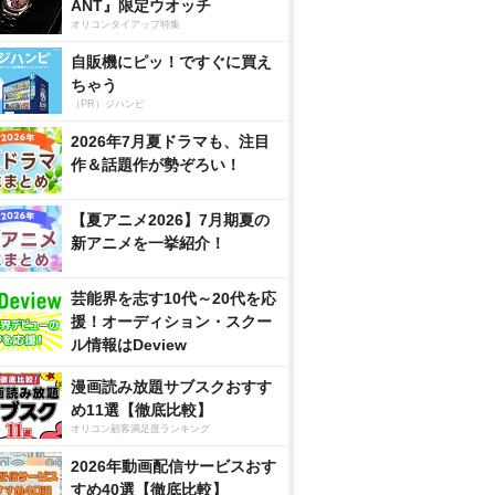
ANT』限定ウオッチ
オリコンタイアップ特集
自販機にピッ！ですぐに買え
ちゃう
（PR）ジハンピ
2026年7月夏ドラマも、注目
作＆話題作が勢ぞろい！
【夏アニメ2026】7月期夏の
新アニメを一挙紹介！
芸能界を志す10代～20代を応
援！オーディション・スクー
ル情報はDeview
漫画読み放題サブスクおすす
め11選【徹底比較】
オリコン顧客満足度ランキング
2026年動画配信サービスおす
すめ40選【徹底比較】