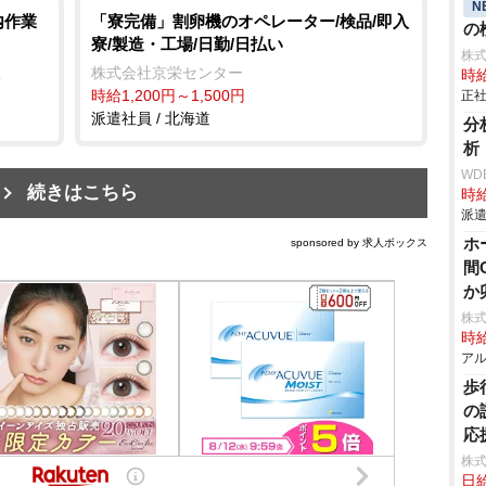
N
内作業
「寮完備」割卵機のオペレーター/検品/即入
の検
寮/製造・工場/日勤/日払い
株
社
株式会社京栄センター
時給
時給1,200円～1,500円
正社
派遣社員 / 北海道
分
析
WD
続きはこちら
時給
派遣
ホ
sponsored by 求人ボックス
間
か
株
時給
アル
歩
の
応
株式
日給