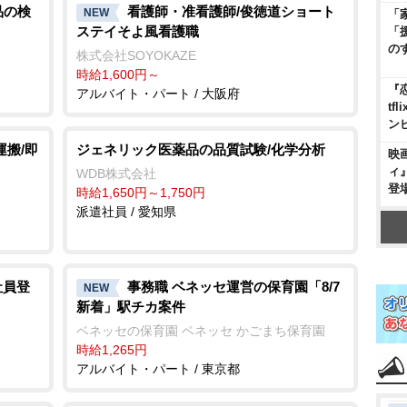
品の検
看護師・准看護師/俊徳道ショート
NEW
「
ステイそよ風看護職
「
の
株式会社SOYOKAZE
時給1,600円～
『
アルバイト・パート / 大阪府
t
ン
運搬/即
ジェネリック医薬品の品質試験/化学分析
映
ィ
WDB株式会社
登
時給1,650円～1,750円
派遣社員 / 愛知県
社員登
事務職 ベネッセ運営の保育園「8/7
NEW
新着」駅チカ案件
ベネッセの保育園 ベネッセ かごまち保育園
時給1,265円
アルバイト・パート / 東京都