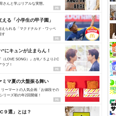
海荷さんと学ぶリアルな実態。
支える「小学生の甲子園」
与えられる「マクドナルド・ワッペ
指す
い”にキュンが止まらん！
OVE SONG）』が8／５よりJ:C
アラブ！
ァミマ夏の大盤振る舞い
ミリーマートの人気企画「お値段その
、シリーズ初の年2回開催！
C９選」とは？