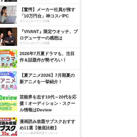
【驚愕】メーカー社員が推す
「10万円台」神コスパPC
オリコンタイアップ特集
『VIVANT』限定ウオッチ、プ
ロデューサーの感想は
オリコンタイアップ特集
2026年7月夏ドラマも、注目
作＆話題作が勢ぞろい！
【夏アニメ2026】7月期夏の
新アニメを一挙紹介！
芸能界を志す10代～20代を応
援！オーディション・スクー
ル情報はDeview
漫画読み放題サブスクおすす
め11選【徹底比較】
オリコン顧客満足度ランキング