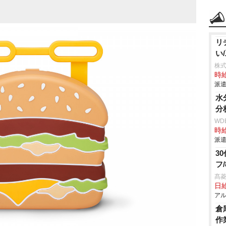
リ
い
株
時給
派遣
水
分
WD
時給
派遣
3
フ
髙
日給
アル
倉
作