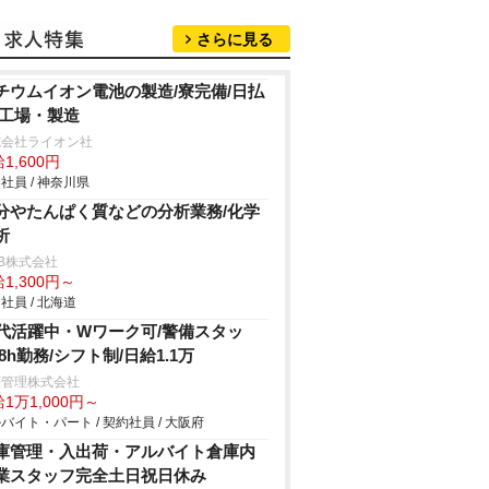
さらに見る
チウムイオン電池の製造/寮完備/日払
/工場・製造
式会社ライオン社
1,600円
社員 / 神奈川県
分やたんぱく質などの分析業務/化学
析
B株式会社
1,300円～
社員 / 北海道
0代活躍中・Wワーク可/警備スタッ
/8h勤務/シフト制/日給1.1万
菱管理株式会社
1万1,000円～
バイト・パート / 契約社員 / 大阪府
庫管理・入出荷・アルバイト倉庫内
業スタッフ完全土日祝日休み