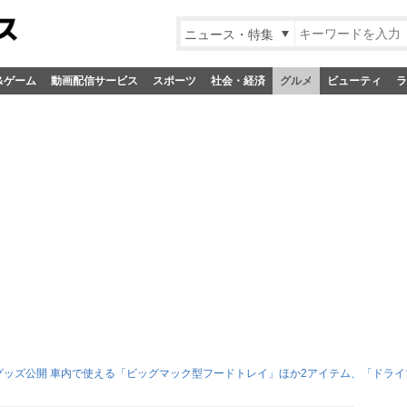
ニュース・特集
&ゲーム
動画配信サービス
スポーツ
社会・経済
グルメ
ビューティ
ラ
新グッズ公開 車内で使える「ビッグマック型フードトレイ」ほか2アイテム、「ドライ