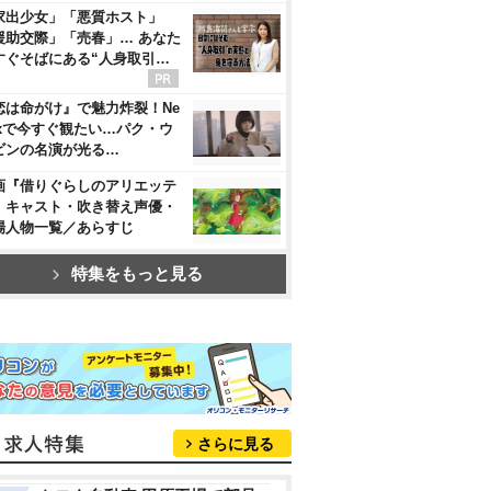
家出少女」「悪質ホスト」
援助交際」「売春」… あなた
すぐそばにある“人身取引…
恋は命がけ』で魅力炸裂！Ne
flixで今すぐ観たい…パク・ウ
ビンの名演が光る…
画『借りぐらしのアリエッテ
』キャスト・吹き替え声優・
場人物一覧／あらすじ
特集をもっと見る
さらに見る