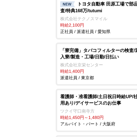
トヨタ自動車 田原工場で部
NEW
査/特典168万/tutumi
株式会社テクノスマイル
時給2,100円
正社員 / 派遣社員 / 愛知県
「寮完備」タバコフィルターの検査/
入寮/製造・工場/日勤/日払い
株式会社京栄センター
時給1,400円
派遣社員 / 東京都
看護師・准看護師/土日祝日時給UP/
用あり/デイサービスのお仕事
ツクイ守口南寺方
時給1,450円～1,480円
アルバイト・パート / 大阪府