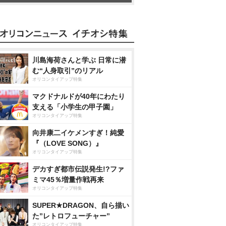
川島海荷さんと学ぶ 日常に潜
む“人身取引”のリアル
オリコンタイアップ特集
マクドナルドが40年にわたり
支える「小学生の甲子園」
オリコンタイアップ特集
向井康二イケメンすぎ！純愛
『（LOVE SONG）』
オリコンタイアップ特集
デカすぎ都市伝説発生!?ファ
ミマ45％増量作戦再来
オリコンタイアップ特集
SUPER★DRAGON、自ら描い
た”レトロフューチャー”
オリコンタイアップ特集