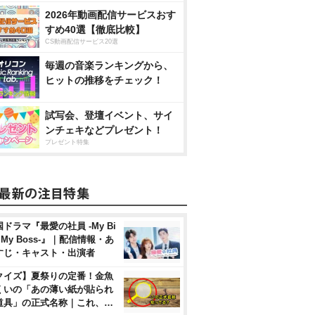
2026年動画配信サービスおす
すめ40選【徹底比較】
CS動画配信サービス20選
毎週の音楽ランキングから、
ヒットの推移をチェック！
試写会、登壇イベント、サイ
ンチェキなどプレゼント！
プレゼント特集
ドラマ『最愛の社員 -My Bi
, My Boss-』｜配信情報・あ
すじ・キャスト・出演者
クイズ】夏祭りの定番！金魚
くいの「あの薄い紙が貼られ
道具」の正式名称｜これ、…