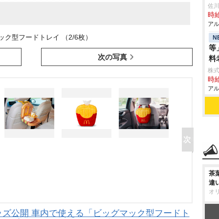
佐
時給
アル
ック型フードトレイ （2/6枚）
N
等
次の写真
料
株式
時給
アル
茶
違
オ
ッズ公開 車内で使える「ビッグマック型フードト