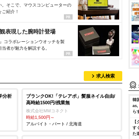
い。そこで、マウスコンピューターの
をご紹介！
界観表現した腕時計登場
NT』コラボレーションウオッチを製
担当者が魅力を解説する。
求人検索
学分析
ブランクOK!「テレアポ」髪服ネイル自由/
韓国
高時給1500円/残業無
as
株式会社MMコネクト
ら
時給1,500円～
【
アルバイト・パート / 北海道
す
た