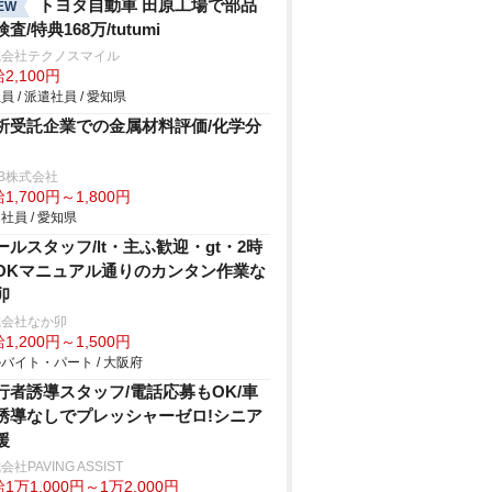
トヨタ自動車 田原工場で部品
EW
査/特典168万/tutumi
式会社テクノスマイル
2,100円
員 / 派遣社員 / 愛知県
析受託企業での金属材料評価/化学分
B株式会社
1,700円～1,800円
社員 / 愛知県
ールスタッフ/lt・主ふ歓迎・gt・2時
OKマニュアル通りのカンタン作業な
卯
式会社なか卯
1,200円～1,500円
バイト・パート / 大阪府
行者誘導スタッフ/電話応募もOK/車
誘導なしでプレッシャーゼロ!シニア
援
会社PAVING ASSIST
1万1,000円～1万2,000円