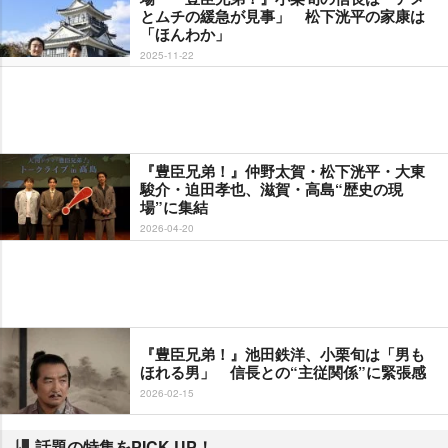
とムチの緩急が見事」 松下洸平の家康は
「ほんわか」
2025-11-22
『豊臣兄弟！』仲野太賀・松下洸平・大東
駿介・迫田孝也、滋賀・高島“歴史の現
場”に集結
2026-04-20
『豊臣兄弟！』池田鉄洋、小栗旬は「男も
ほれる男」 信長との“主従関係”に緊張感
2026-02-15
話題の特集をPICK UP！