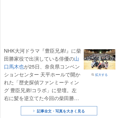
NHK大河ドラマ『豊臣兄弟!』に柴
田勝家役で出演している俳優の
山
口馬木也
が25日、奈良県コンベン
ションセンター 天平ホールで開か
拡大する
れた「歴史探偵ファンミーティン
グ 豊臣兄弟!コラボ」に登壇。左
右に髪を逆立てた今回の柴田勝家
の髪型について、「“
電撃ネットワ
記事全文・写真を大きく見る
ーク
の故・
南部虎弾
さんみたい