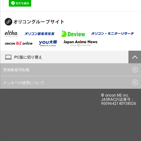
PC版に切り替え
禁無断複写転載
クッキーの使用について
© oricon ME inc.
JASRAC許諾番号：
9009642140Y38026