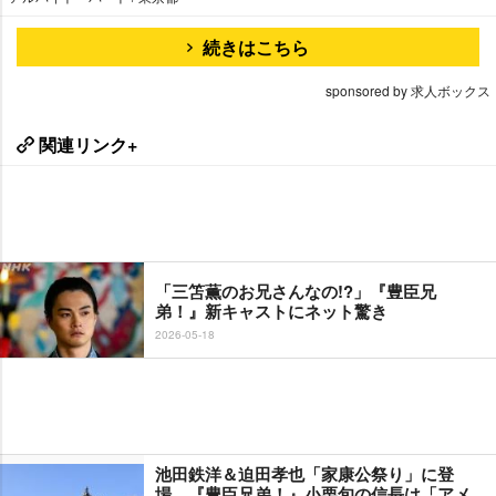
続きはこちら
sponsored by 求人ボックス
関連リンク+
「三笘薫のお兄さんなの!?」『豊臣兄
弟！』新キャストにネット驚き
2026-05-18
池田鉄洋＆迫田孝也「家康公祭り」に登
場 『豊臣兄弟！』小栗旬の信長は「アメ