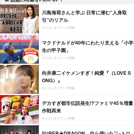
川島海荷さんと学ぶ 日常に潜む“人身取
引”のリアル
オリコンタイアップ特集
マクドナルドが40年にわたり支える「小学
生の甲子園」
オリコンタイアップ特集
向井康二イケメンすぎ！純愛『（LOVE S
ONG）』
オリコンタイアップ特集
デカすぎ都市伝説発生!?ファミマ45％増量
作戦再来
オリコンタイアップ特集
SUPER★DRAGON、自ら描いた”レトロ