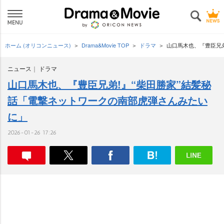
ホーム (オリコンニュース)
Drama&Movie TOP
ドラマ
山口馬木也、『豊臣兄
ニュース
ドラマ
山口馬木也、『豊臣兄弟!』“柴田勝家”結髪秘
話「電撃ネットワークの南部虎弾さんみたい
に」
2026-01-26 17:26