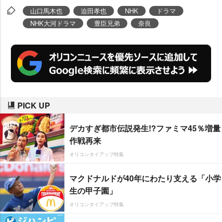
に”ってお願いしました」と思わ
山口馬木也
迫田孝也
NHK
ドラマ
ぬ“結髪秘話”を明かし、会場を沸
NHK大河ドラマ
豊臣兄弟
奈良
かせた。
PICK UP
デカすぎ都市伝説発生!?ファミマ45％増量
作戦再来
オリコンタイアップ特集
マクドナルドが40年にわたり支える「小学
生の甲子園」
オリコンタイアップ特集