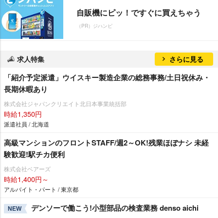
自販機にピッ！ですぐに買えちゃう
（PR）ジハンピ
求人特集
さらに見る
「紹介予定派遣」ウイスキー製造企業の総務事務/土日祝休み・
長期休暇あり
株式会社ジャパンクリエイト北日本事業統括部
時給1,350円
派遣社員 / 北海道
高級マンションのフロントSTAFF/週2～OK!残業ほぼナシ 未経
験歓迎!駅チカ便利
株式会社ベアーズ
時給1,400円～
アルバイト・パート / 東京都
デンソーで働こう!小型部品の検査業務 denso aichi
NEW