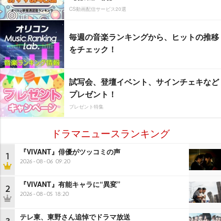
CS動画配信サービス20選
毎週の音楽ランキングから、ヒットの推移
をチェック！
試写会、登壇イベント、サインチェキなど
プレゼント！
プレゼント特集
ドラマニュースランキング
『VIVANT』俳優がツッコミの声
1
2026-08-06 09:20
『VIVANT』有能キャラに“異変”
2
2026-08-05 18:20
テレ東、東野さん追悼でドラマ放送