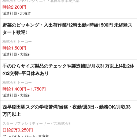
株式会社ジャパンクリエイト北日本事業統括部
時給2,200円
派遣社員 / 北海道
野菜のピッキング・入出荷作業/12時出勤×時給1500円 未経験ス
タート歓迎!
株式会社トーコー
時給1,500円
派遣社員 / 大阪府
手のひらサイズ製品のチェックや製造補助/月収31万以上!4勤2休
の2交替+平日休みあり
株式会社トーコー
時給1,400円～1,750円
派遣社員 / 大阪府
西早稲田駅スグの学校警備/当務・夜勤/週3日～勤務OK/月収33
万円以上
スターツファシリティーサービス株式会社
日給2万9,250円
アルバイト・パート / 東京都