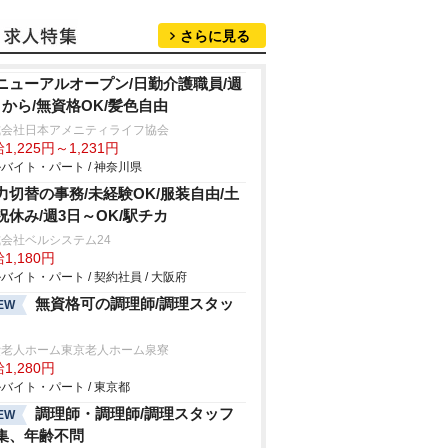
さらに見る
ニューアルオープン/日勤介護職員/週
日から/無資格OK/髪色自由
式会社日本アメニティライフ協会
1,225円～1,231円
バイト・パート / 神奈川県
力切替の事務/未経験OK/服装自由/土
祝休み/週3日～OK/駅チカ
会社ベルシステム24
1,180円
バイト・パート / 契約社員 / 大阪府
無資格可の調理師/調理スタッ
EW
費老人ホーム東京老人ホーム泉寮
1,280円
バイト・パート / 東京都
調理師・調理師/調理スタッフ
EW
集、年齢不問