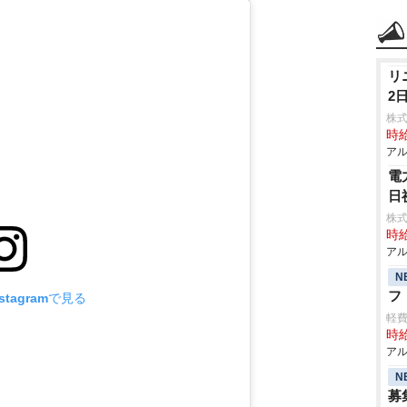
リ
2
株
時給
アル
電
日
株式
時給
アル
N
フ
tagramで見る
軽
時給
アル
N
募