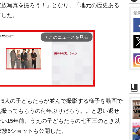
家族写真を撮ろう！」となり、「地元の歴史ある
最
告した。
このニュースを見る
arrow_forward_ios
5人の子どもたちが並んで撮影する様子を動画で
M
真撮ってもらうの何年ぶりだろう。。と思い返せ
u
い15年前。うえの子どもたちの七五三のとき以
t
家族6ショットも公開した。
e