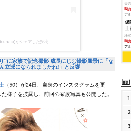
美
時給
アル
保
土
株式
時給
__tsuruno)がシェアした投稿
アル
ぶり”に家族で記念撮影 成長にじむ撮影風景に「な
ん立派になられましたね!」と反響
士
（50）が24日、自身のインスタグラムを更
した様子を披露し、前回の家族写真も公開した。
1
2
3