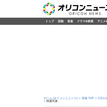
トップ
芸能
音楽
ドラマ&映画
アニメ
ホーム (オリコンニュース)
芸能 TOP
5児の
関連写真