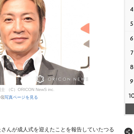
4
5
6
7
8
9
 （C）ORICON NewS inc.
1
写真ページを見る
さんが成人式を迎えたことを報告していたつる