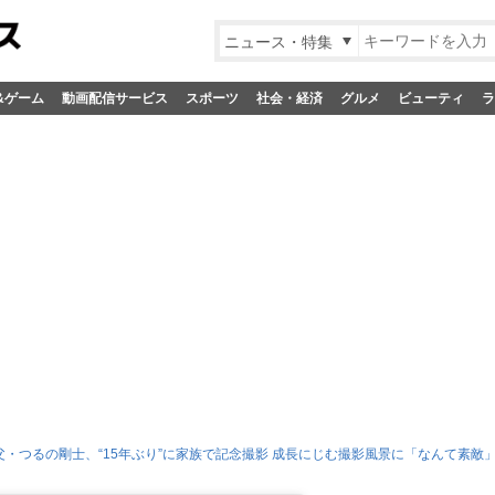
ニュース・特集
&ゲーム
動画配信サービス
スポーツ
社会・経済
グルメ
ビューティ
ラ
父・つるの剛士、“15年ぶり”に家族で記念撮影 成長にじむ撮影風景に「なんて素敵