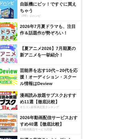
自販機にピッ！ですぐに買え
ちゃう
（PR）ジハンピ
2026年7月夏ドラマも、注目
作＆話題作が勢ぞろい！
【夏アニメ2026】7月期夏の
新アニメを一挙紹介！
芸能界を志す10代～20代を応
援！オーディション・スクー
ル情報はDeview
漫画読み放題サブスクおすす
め11選【徹底比較】
オリコン顧客満足度ランキング
2026年動画配信サービスおす
すめ40選【徹底比較】
CS動画配信サービス20選