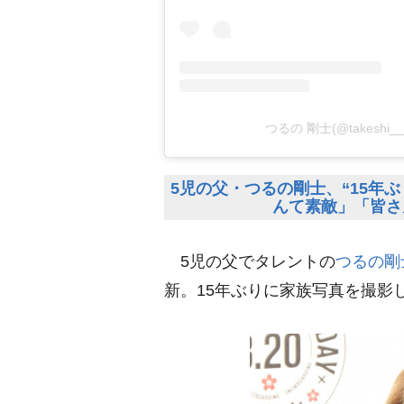
つるの 剛士(@takeshi
5児の父・つるの剛士、“15年
んて素敵」「皆さ
5児の父でタレントの
つるの剛
新。15年ぶりに家族写真を撮影