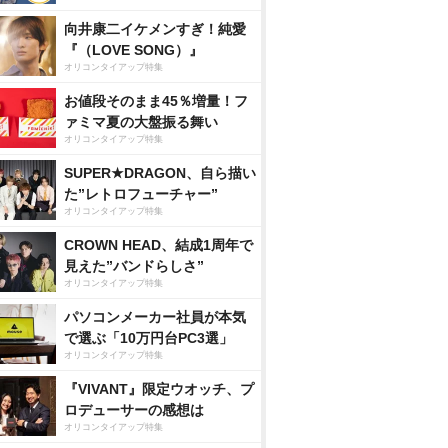
向井康二イケメンすぎ！純愛
『（LOVE SONG）』
オリコンタイアップ特集
お値段そのまま45％増量！フ
ァミマ夏の大盤振る舞い
オリコンタイアップ特集
SUPER★DRAGON、自ら描い
た”レトロフューチャー”
オリコンタイアップ特集
CROWN HEAD、結成1周年で
見えた”バンドらしさ”
オリコンタイアップ特集
パソコンメーカー社員が本気
で選ぶ「10万円台PC3選」
オリコンタイアップ特集
『VIVANT』限定ウオッチ、プ
ロデューサーの感想は
オリコンタイアップ特集