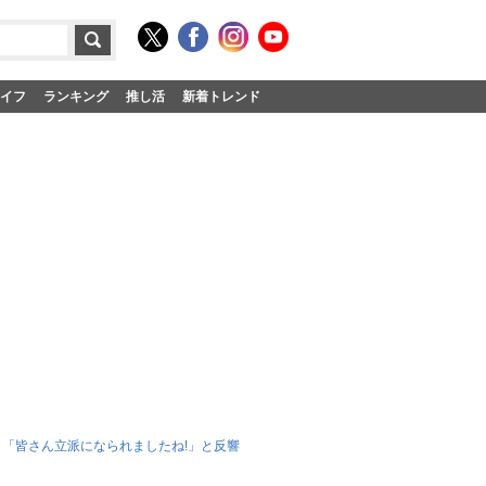
イフ
ランキング
推し活
新着トレンド
」「皆さん立派になられましたね!」と反響