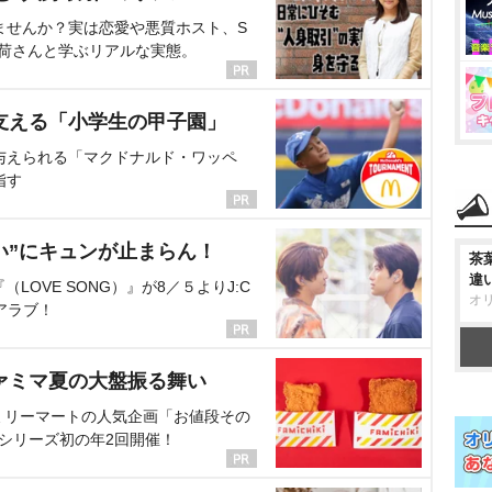
ませんか？実は恋愛や悪質ホスト、S
海荷さんと学ぶリアルな実態。
支える「小学生の甲子園」
与えられる「マクドナルド・ワッペ
指す
い”にキュンが止まらん！
茶
違
OVE SONG）』が8／５よりJ:C
オ
アラブ！
ァミマ夏の大盤振る舞い
ミリーマートの人気企画「お値段その
、シリーズ初の年2回開催！