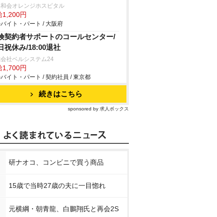
喜和会オレンジホスピタル
1,200円
バイト・パート / 大阪府
険契約者サポートのコールセンター/
日祝休み/18:00退社
会社ベルシステム24
1,700円
バイト・パート / 契約社員 / 東京都
続きはこちら
sponsored by 求人ボックス
研ナオコ、コンビニで買う商品
15歳で当時27歳の夫に一目惚れ
元横綱・朝青龍、白鵬翔氏と再会2S