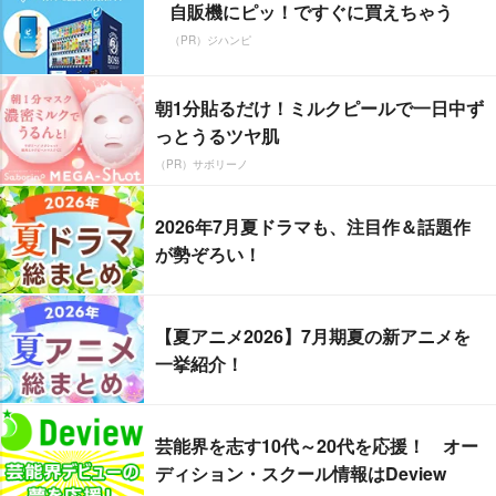
自販機にピッ！ですぐに買えちゃう
（PR）ジハンピ
朝1分貼るだけ！ミルクピールで一日中ず
っとうるツヤ肌
（PR）サボリーノ
2026年7月夏ドラマも、注目作＆話題作
が勢ぞろい！
【夏アニメ2026】7月期夏の新アニメを
一挙紹介！
芸能界を志す10代～20代を応援！ オー
ディション・スクール情報はDeview