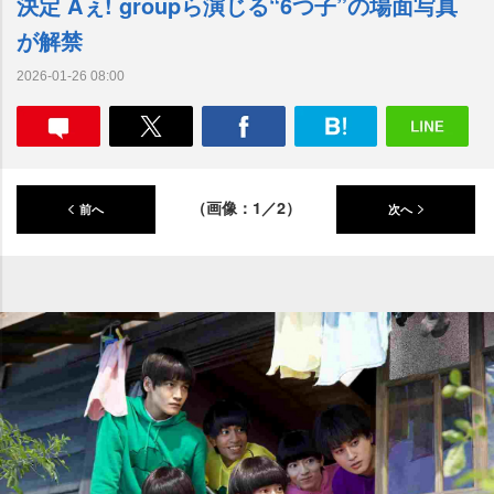
決定 Aぇ! groupら演じる“6つ子”の場面写真
が解禁
2026-01-26 08:00
（画像：1／2）
前へ
次へ