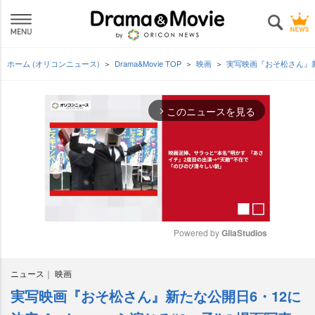
ホーム (オリコンニュース)
Drama&Movie TOP
映画
実写映画『おそ松さん』新た
このニュースを見る
arrow_forward_ios
Powered by 
GliaStudios
M
ニュース
映画
u
t
実写映画『おそ松さん』新たな公開日6・12に
e