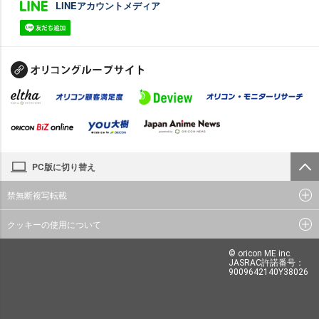
LINEアカウントメディア
PC版に切り替え
禁無断複写転載
クッキーの使用について
© oricon ME inc.
JASRAC許諾番号：
9009642140Y38026