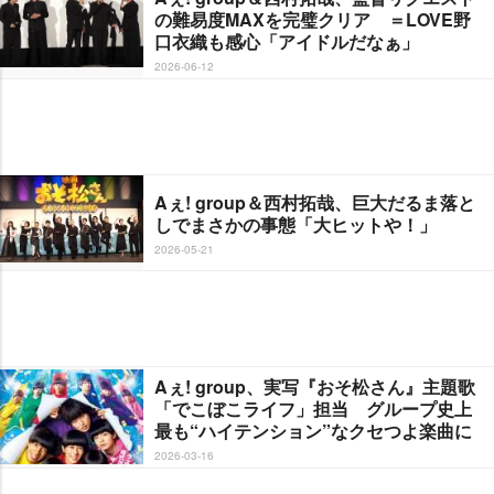
の難易度MAXを完璧クリア ＝LOVE野
口衣織も感心「アイドルだなぁ」
2026-06-12
Aぇ! group＆西村拓哉、巨大だるま落と
しでまさかの事態「大ヒットや！」
2026-05-21
Aぇ! group、実写『おそ松さん』主題歌
「でこぼこライフ」担当 グループ史上
最も“ハイテンション”なクセつよ楽曲に
2026-03-16