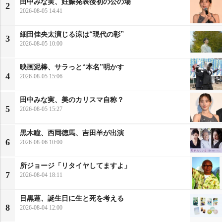
田中みな実、妊娠発表後初の公の場
2
2026-08-05 14:41
細田佳央太演じる涼は“現代の彰”
3
2026-08-05 10:00
映画泥棒、サラっと“本名”明かす
4
2026-08-05 15:06
田中みな実、美のカリスマ自称？
5
2026-08-05 15:27
黒木瞳、西岡徳馬、吉田羊が出演
6
2026-08-06 10:00
所ジョージ「リタイヤしてますよ」
7
2026-08-04 18:11
目黒蓮、誕生日に生と死を考える
8
2026-08-04 12:00