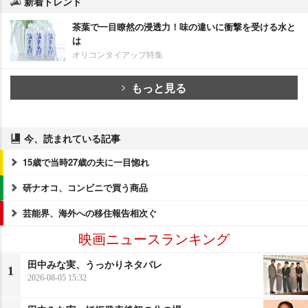
新着トレンド
茶葉で一目瞭然の浸透力！味の違いに衝撃を受ける水と
は
オリコンタイアップ特集
もっと見る
今、読まれている記事
15歳で当時27歳の夫に一目惚れ
研ナオコ、コンビニで買う商品
芸能界、海外への移住報告相次ぐ
映画ニュースランキング
田中みな実、うっかりネタバレ
1
2026-08-05 15:32