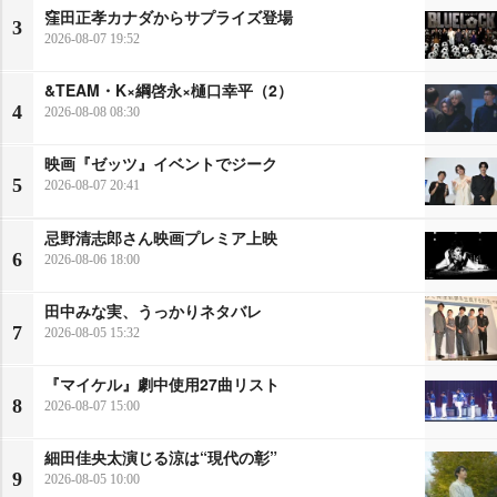
窪田正孝カナダからサプライズ登場
3
2026-08-07 19:52
&TEAM・K×綱啓永×樋口幸平（2）
4
2026-08-08 08:30
映画『ゼッツ』イベントでジーク
5
2026-08-07 20:41
忌野清志郎さん映画プレミア上映
6
2026-08-06 18:00
田中みな実、うっかりネタバレ
7
2026-08-05 15:32
『マイケル』劇中使用27曲リスト
8
2026-08-07 15:00
細田佳央太演じる涼は“現代の彰”
9
2026-08-05 10:00