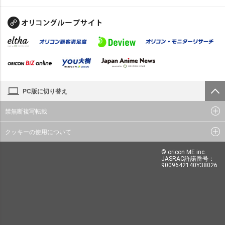
PC版に切り替え
禁無断複写転載
クッキーの使用について
© oricon ME inc.
JASRAC許諾番号：
9009642140Y38026