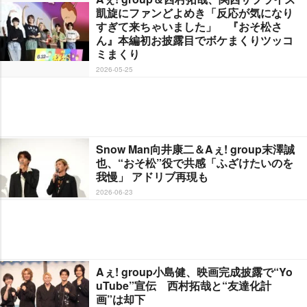
凱旋にファンどよめき「反応が気になり
すぎて来ちゃいました」 『おそ松さ
ん』本編初お披露目でボケまくりツッコ
ミまくり
2026-05-25
Snow Man向井康二＆Aぇ! group末澤誠
也、“おそ松”役で共感「ふざけたいのを
我慢」 アドリブ再現も
2026-06-23
Aぇ! group小島健、映画完成披露で“Yo
uTube”宣伝 西村拓哉と“友達化計
画”は却下