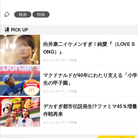
映画
邦画
PICK UP
向井康二イケメンすぎ！純愛『（LOVE S
ONG）』
オリコンタイアップ特集
マクドナルドが40年にわたり支える「小学
生の甲子園」
オリコンタイアップ特集
デカすぎ都市伝説発生!?ファミマ45％増量
作戦再来
オリコンタイアップ特集