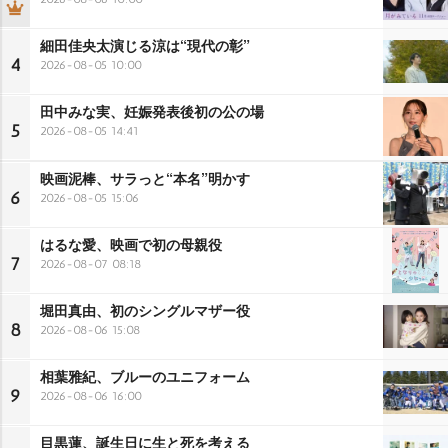
細田佳央太演じる涼は“現代の彰”
4
2026-08-05 10:00
田中みな実、妊娠発表後初の公の場
5
2026-08-05 14:41
映画泥棒、サラっと“本名”明かす
6
2026-08-05 15:06
はるな愛、映画で初の母親役
7
2026-08-07 08:18
堀田真由、初のシングルマザー役
8
2026-08-06 15:08
相葉雅紀、ブルーのユニフォーム
9
2026-08-06 16:00
目黒蓮、誕生日に生と死を考える