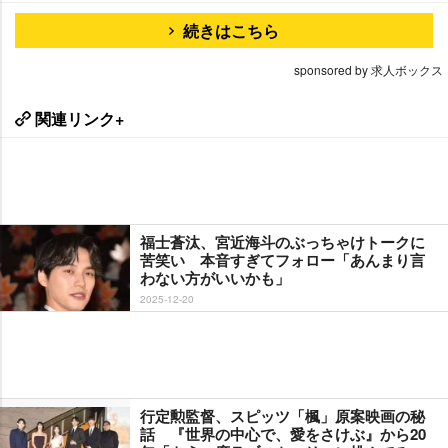
続きはこちら
sponsored by 求人ボックス
関連リンク+
福士蒼汰、宮近海斗のぶっちゃけトークに
苦笑い 本音すぎてフォロー「あんまり言
わない方がいいかも」
2025-12-20
行定勲監督、スピッツ「楓」原案映画の秘
話 『世界の中心で、愛をさけぶ』から20