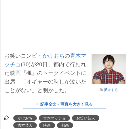
お笑いコンビ・
かけおち
の
青木マ
ッチョ
(30)が20日、都内で行われ
た映画『楓』のトークイベントに
出席。「オギャーの時しか泣いた
ことがない」と明かした。
拡大する
記事全文・写真を大きく見る
かけおち
青木マッチョ
お笑い芸人
吉本芸人
映画
邦画