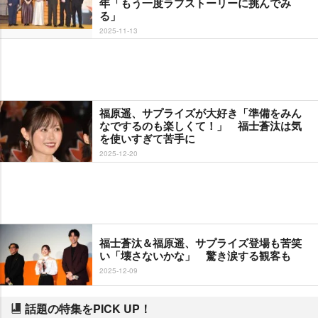
年「もう一度ラブストーリーに挑んでみ
る」
2025-11-13
福原遥、サプライズが大好き「準備をみん
なでするのも楽しくて！」 福士蒼汰は気
を使いすぎて苦手に
2025-12-20
福士蒼汰＆福原遥、サプライズ登場も苦笑
い「壊さないかな」 驚き涙する観客も
2025-12-09
話題の特集をPICK UP！