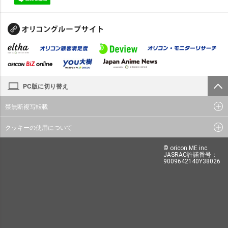
PC版に切り替え
禁無断複写転載
クッキーの使用について
© oricon ME inc.
JASRAC許諾番号：
9009642140Y38026