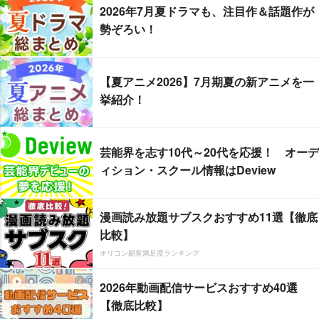
2026年7月夏ドラマも、注目作＆話題作が
勢ぞろい！
【夏アニメ2026】7月期夏の新アニメを一
挙紹介！
芸能界を志す10代～20代を応援！ オーデ
ィション・スクール情報はDeview
漫画読み放題サブスクおすすめ11選【徹底
比較】
オリコン顧客満足度ランキング
2026年動画配信サービスおすすめ40選
【徹底比較】