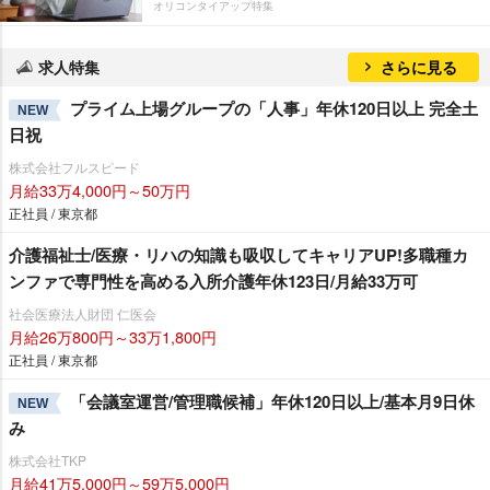
オリコンタイアップ特集
求人特集
さらに見る
プライム上場グループの「人事」年休120日以上 完全土
NEW
日祝
株式会社フルスピード
月給33万4,000円～50万円
正社員 / 東京都
介護福祉士/医療・リハの知識も吸収してキャリアUP!多職種カ
ンファで専門性を高める入所介護年休123日/月給33万可
社会医療法人財団 仁医会
月給26万800円～33万1,800円
正社員 / 東京都
「会議室運営/管理職候補」年休120日以上/基本月9日休
NEW
み
株式会社TKP
月給41万5,000円～59万5,000円