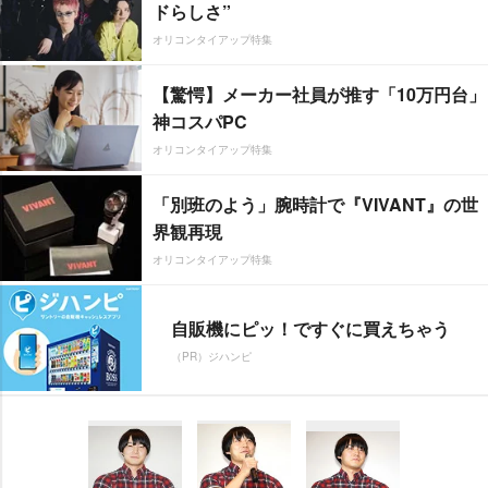
ドらしさ”
オリコンタイアップ特集
【驚愕】メーカー社員が推す「10万円台」
神コスパPC
オリコンタイアップ特集
「別班のよう」腕時計で『VIVANT』の世
界観再現
オリコンタイアップ特集
自販機にピッ！ですぐに買えちゃう
（PR）ジハンピ