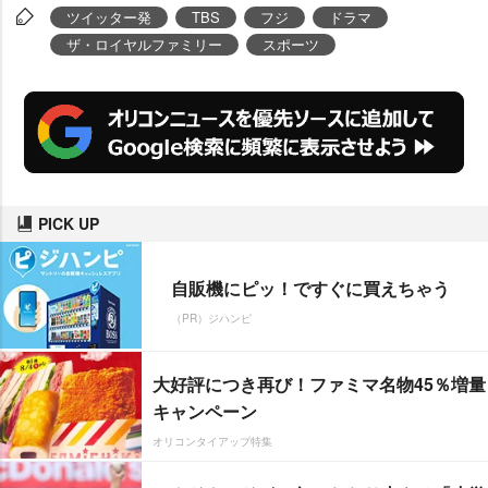
ツイッター発
TBS
フジ
ドラマ
ザ・ロイヤルファミリー
スポーツ
PICK UP
自販機にピッ！ですぐに買えちゃう
（PR）ジハンピ
大好評につき再び！ファミマ名物45％増量
キャンペーン
オリコンタイアップ特集