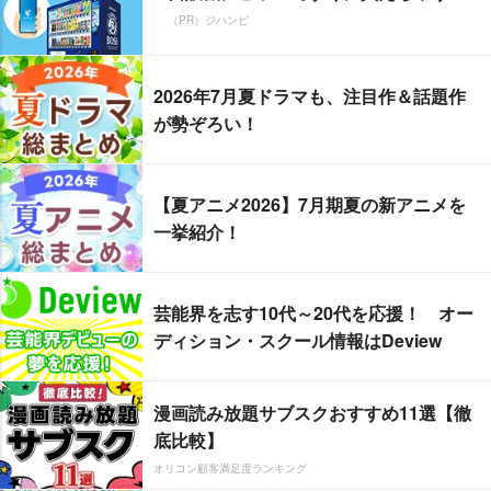
（PR）ジハンピ
2026年7月夏ドラマも、注目作＆話題作
が勢ぞろい！
【夏アニメ2026】7月期夏の新アニメを
一挙紹介！
芸能界を志す10代～20代を応援！ オー
ディション・スクール情報はDeview
漫画読み放題サブスクおすすめ11選【徹
底比較】
オリコン顧客満足度ランキング