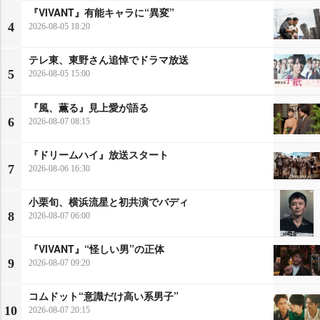
『VIVANT』有能キャラに“異変”
4
2026-08-05 18:20
テレ東、東野さん追悼でドラマ放送
5
2026-08-05 15:00
『風、薫る』見上愛が語る
6
2026-08-07 08:15
『ドリームハイ』放送スタート
7
2026-08-06 16:30
小栗旬、横浜流星と初共演でバディ
8
2026-08-07 06:00
『VIVANT』“怪しい男”の正体
9
2026-08-07 09:20
コムドット“意識だけ高い系男子”
10
2026-08-07 20:15