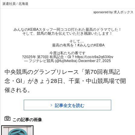
派遣社員 / 北海道
sponsored by 求人ボックス
みんなのKEIBAスタッフ一同ココロ打たれた最高のドラマでした！
そして、競馬の魅力を伝えていただき感謝いたします！
そして…
最高の有馬を！
#みんなのKEIBA
今度は私たちの番です
?2025年 第70回 有馬記念・GⅠ ?
https://t.co/o9a2q63Xbv
— フジテレビ競馬 (@fujitvkeiba)
December 27, 2025
中央競馬のグランプリレース「第70回有馬記
念・GI」がきょう28日、千葉・中山競馬場で開
催される。
記事全文を読む
この記事の画像