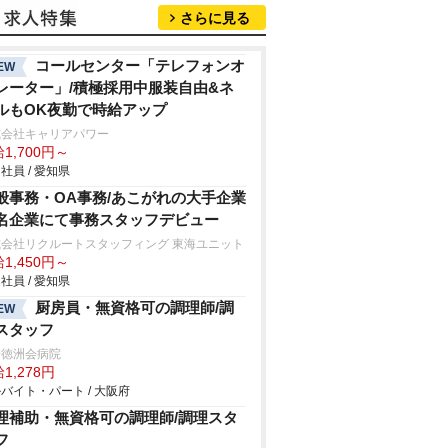
さらに見る
コールセンター「テレフォンオ
EW
レーター」/積極採用中服装自由&ネ
ルもOK夜勤で時給アップ
式会社キャリアパワー
1,700円～
社員 / 愛知県
般事務・OA事務/あこがれの大手企業
名企業にて事務スタッフデビュー
式会社リクルートスタッフィング 東海ユニット
1,450円～
社員 / 愛知県
厨房員・無資格可の調理師/調
EW
スタッフ
崎徳洲会病院
1,278円
バイト・パート / 大阪府
理補助・無資格可の調理師/調理スタ
フ