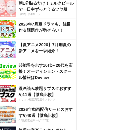
朝1分貼るだけ！ミルクピール
で一日中ずっとうるツヤ肌
（PR）サボリーノ
2026年7月夏ドラマも、注目
作＆話題作が勢ぞろい！
【夏アニメ2026】7月期夏の
新アニメを一挙紹介！
芸能界を志す10代～20代を応
援！オーディション・スクー
ル情報はDeview
漫画読み放題サブスクおすす
め11選【徹底比較】
オリコン顧客満足度ランキング
2026年動画配信サービスおす
すめ40選【徹底比較】
CS動画配信サービス20選