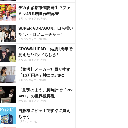
デカすぎ都市伝説発生!?ファ
ミマ45％増量作戦再来
オリコンタイアップ特集
SUPER★DRAGON、自ら描い
た”レトロフューチャー”
オリコンタイアップ特集
CROWN HEAD、結成1周年で
見えた”バンドらしさ”
オリコンタイアップ特集
【驚愕】メーカー社員が推す
「10万円台」神コスパPC
オリコンタイアップ特集
「別班のよう」腕時計で『VIV
ANT』の世界観再現
オリコンタイアップ特集
自販機にピッ！ですぐに買え
ちゃう
（PR）ジハンピ