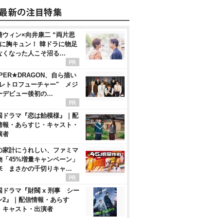
崎ウィン×向井康二 “両片思
”に胸キュン！ 韓ドラに物足
なくなった人こそ沼る…
PER★DRAGON、自ら描い
"レトロフューチャー" メジ
ーデビュー後初の…
国ドラマ『恋は飴模様』｜配
情報・あらすじ・キャスト・
演者
の家計にうれしい、ファミマ
物「45%増量キャンペーン」
来 まさかの千切りキャ…
国ドラマ『財閥 x 刑事 シー
ン2』｜配信情報・あらす
・キャスト・出演者