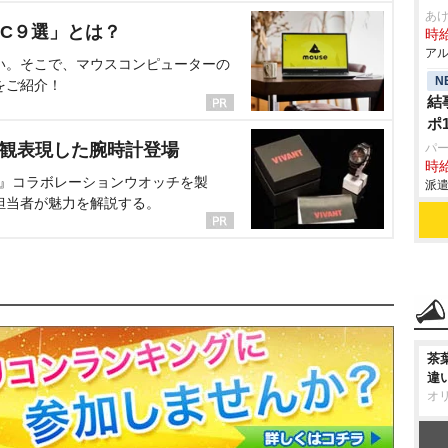
あ
C９選」とは？
時給
アル
い。そこで、マウスコンピューターの
N
をご紹介！
結
ポ1
界観表現した腕時計登場
パ
時給
NT』コラボレーションウオッチを製
派遣
担当者が魅力を解説する。
茶
違
オ