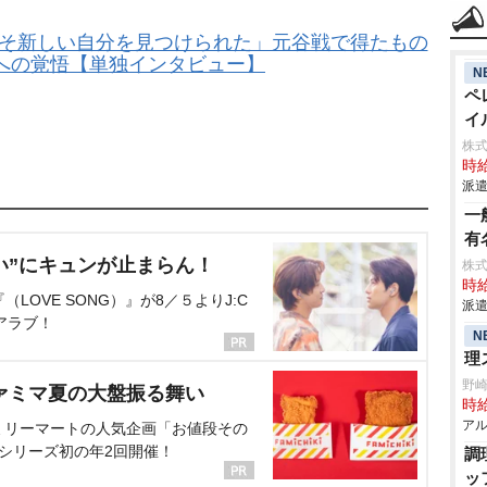
らこそ新しい自分を見つけられた」元谷戦で得たもの
への覚悟【単独インタビュー】
N
ペ
イ
株
時給
派遣
一
有
い”にキュンが止まらん！
株
時給
OVE SONG）』が8／５よりJ:C
派遣
アラブ！
N
理
野
ァミマ夏の大盤振る舞い
時給
アル
ミリーマートの人気企画「お値段その
、シリーズ初の年2回開催！
調
ッ