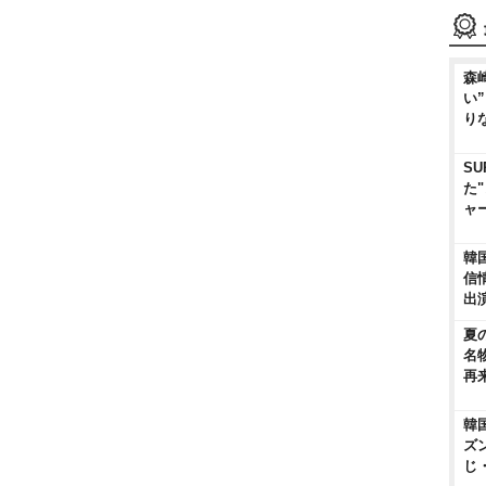
森
い
り
SU
た
ャ
韓
信
出
夏
名
再
韓
ズ
じ