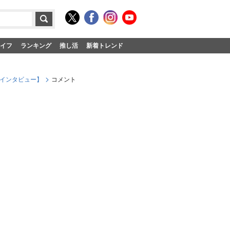
イフ
ランキング
推し活
新着トレンド
独インタビュー】
コメント