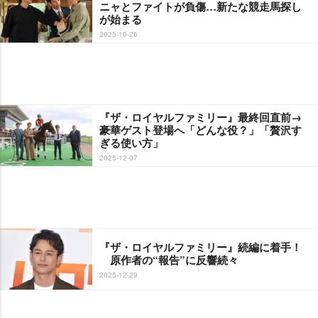
ニャとファイトが負傷…新たな競走馬探し
が始まる
2025-10-26
『ザ・ロイヤルファミリー』最終回直前→
豪華ゲスト登場へ「どんな役？」「贅沢す
ぎる使い方」
2025-12-07
『ザ・ロイヤルファミリー』続編に着手！
原作者の“報告”に反響続々
2025-12-29