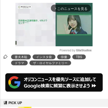
このニュースを見る
arrow_forward_ios
Powered by 
GliaStudios
妻夫木聡
インスタ発
俳優
TBS
M
ドラマ
ザ・ロイヤルファミリー
u
t
e
PICK UP