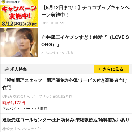
【8月12日まで！】チョコザップキャンペ
ーン実施中！
（PR）chocoZAP
向井康二イケメンすぎ！純愛『（LOVE S
ONG）』
オリコンタイアップ特集
求人特集
さらに見る
「福祉調理スタッフ」調理師免許必須/サービス付き高齢者向け
住宅
CK&A 株式会社/ケア・ブリッジ帝塚山2号館
時給1,177円
アルバイト・パート / 大阪府
通販受注コールセンター/土日祝休み/未経験歓迎/給料前払いあり
株式会社ベルシステム24