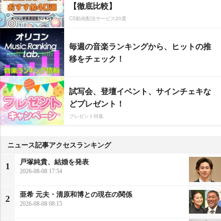
【徹底比較】
CS動画配信サービス20選
毎週の音楽ランキングから、ヒットの推
移をチェック！
試写会、登壇イベント、サインチェキな
どプレゼント！
プレゼント特集
ニュース記事アクセスランキング
戸塚純貴、結婚を発表
1
2026-08-08 17:54
亜希 元夫・清原和博との現在の関係
2
2026-08-08 08:15