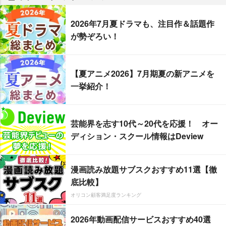
2026年7月夏ドラマも、注目作＆話題作
が勢ぞろい！
【夏アニメ2026】7月期夏の新アニメを
一挙紹介！
芸能界を志す10代～20代を応援！ オー
ディション・スクール情報はDeview
漫画読み放題サブスクおすすめ11選【徹
底比較】
オリコン顧客満足度ランキング
2026年動画配信サービスおすすめ40選