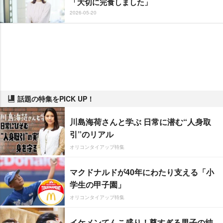
「大切に完食しました」
2026-05-20
話題の特集をPICK UP！
川島海荷さんと学ぶ 日常に潜む“人身取
引”のリアル
オリコンタイアップ特集
マクドナルドが40年にわたり支える「小
学生の甲子園」
オリコンタイアップ特集
イケメンてんこ盛り！尊すぎる男子の純