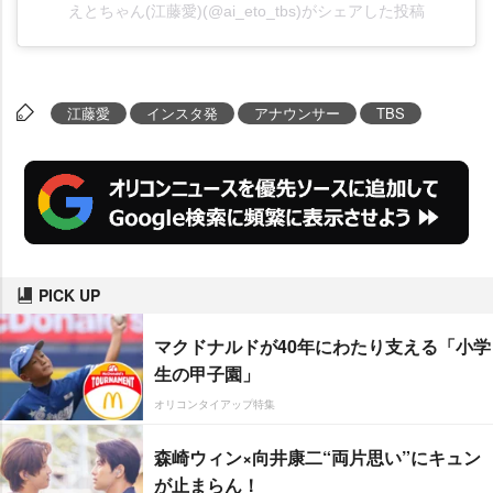
えとちゃん(江藤愛)(@ai_eto_tbs)がシェアした投稿
江藤愛
インスタ発
アナウンサー
TBS
PICK UP
マクドナルドが40年にわたり支える「小学
生の甲子園」
オリコンタイアップ特集
森崎ウィン×向井康二“両片思い”にキュン
が止まらん！