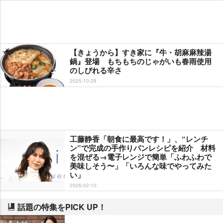
【きょうから】すき家に『牛・胡麻麻辣湯
鍋』登場 もちもちのじゃがいも春雨使用
のしびれる辛さ
2025-10-28
工藤静香「朝食に最高です！」、“レンチ
ン”で完成の手作りパンレシピを紹介 材料
を混ぜる→電子レンジで簡単「ふわふわで
美味しそう〜」「いろんな味でやってみた
い」
2026-02-10
話題の特集をPICK UP！