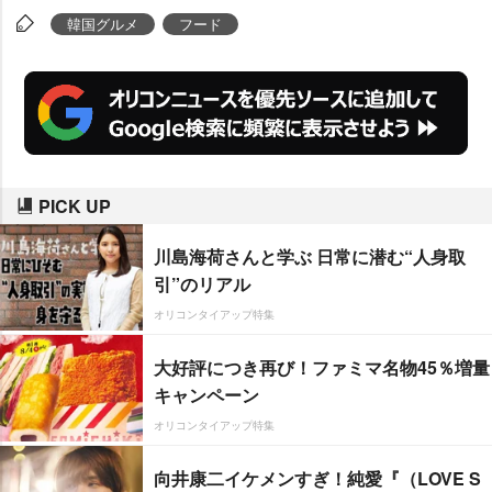
題になったが、日本のカップ麺は
韓国グルメ
フード
容器が電子レンジ対応ではないた
め、「中身を耐熱容器に移す」の
が絶対条件。なぜ、韓国では、電
子レンジ対応可能なカップ麺が生
まれたのか。その裏には“国民
PICK UP
食”といわれるほどインスタントラ
ーメンが親しまれている韓国なら
川島海荷さんと学ぶ 日常に潜む“人身取
ではのこだわりがあった。
引”のリアル
オリコンタイアップ特集
大好評につき再び！ファミマ名物45％増量
キャンペーン
オリコンタイアップ特集
向井康二イケメンすぎ！純愛『（LOVE S