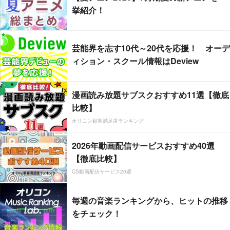
挙紹介！
芸能界を志す10代～20代を応援！ オーデ
ィション・スクール情報はDeview
漫画読み放題サブスクおすすめ11選【徹底
比較】
オリコン顧客満足度ランキング
2026年動画配信サービスおすすめ40選
【徹底比較】
CS動画配信サービス20選
毎週の音楽ランキングから、ヒットの推移
をチェック！