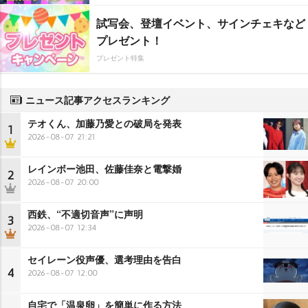
試写会、登壇イベント、サインチェキなど
プレゼント！
プレゼント特集
ニュース記事アクセスランキング
テオくん、加藤乃愛との破局を発表
1
2026-08-07 21:21
レインボー池田、佐藤佳奈と電撃婚
2
2026-08-07 20:00
西鉄、“不適切音声”に声明
3
2026-08-07 12:34
セイレーン役声優、選考理由を告白
4
2026-08-07 12:00
自宅で「温泉卵」を簡単に作る方法