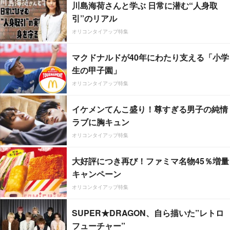
川島海荷さんと学ぶ 日常に潜む“人身取
引”のリアル
オリコンタイアップ特集
マクドナルドが40年にわたり支える「小学
生の甲子園」
オリコンタイアップ特集
イケメンてんこ盛り！尊すぎる男子の純情
ラブに胸キュン
オリコンタイアップ特集
大好評につき再び！ファミマ名物45％増量
キャンペーン
オリコンタイアップ特集
SUPER★DRAGON、自ら描いた”レトロ
フューチャー”