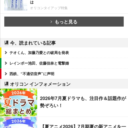
は
オリコンタイアップ特集
もっと見る
今、読まれている記事
テオくん、加藤乃愛との破局を発表
レインボー池田、佐藤佳奈と電撃婚
西鉄、“不適切音声”に声明
オリコン インフォメーション
2026年7月夏ドラマも、注目作＆話題作が
勢ぞろい！
【夏アニメ2026】7月期夏の新アニメを一