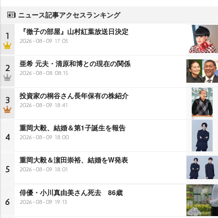
ニュース記事アクセスランキング
『徹子の部屋』山村紅葉放送日決定
1
2026-08-09 17:05
亜希 元夫・清原和博との現在の関係
2
2026-08-08 08:15
投資家の桐谷さん長年保有の株紹介
3
2026-08-09 18:41
重岡大毅、結婚＆第1子誕生を報告
4
2026-08-09 18:00
重岡大毅＆濵田崇裕、結婚をW発表
5
2026-08-09 18:01
俳優・小川真由美さん死去 86歳
6
2026-08-09 19:13