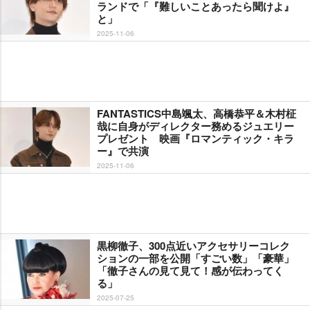
ランドで「『難しいことあったら聞けよ』
と」
2025-11-06
FANTASTICS中島颯太、高橋恭平＆木村柾
哉に自身がディレクター務めるジュエリー
プレゼント 映画『ロマンティック・キラ
ー』で共演
2025-11-06
黒柳徹子、300点近いアクセサリーコレク
ションの一部を公開「すごい数」「豪華」
「徹子さんの見て見て！感が伝わってく
る」
2025-07-25