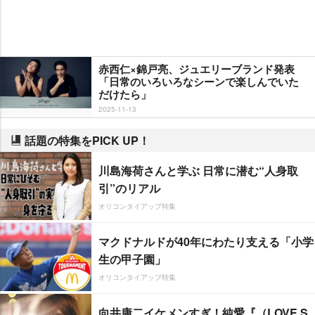
赤西仁×錦戸亮、ジュエリーブランド発表
「日常のいろいろなシーンで楽しんでいた
だけたら」
2025-11-13
話題の特集をPICK UP！
川島海荷さんと学ぶ 日常に潜む“人身取
引”のリアル
オリコンタイアップ特集
マクドナルドが40年にわたり支える「小学
生の甲子園」
オリコンタイアップ特集
向井康二イケメンすぎ！純愛『（LOVE S