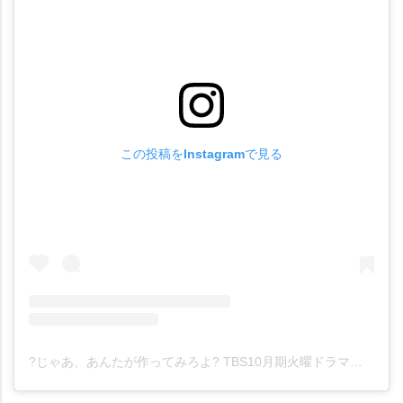
この投稿をInstagramで見る
?じゃあ、あんたが作ってみろよ? TBS10月期火曜ドラマ【公式】(@antaga_tbs)がシェアした投稿