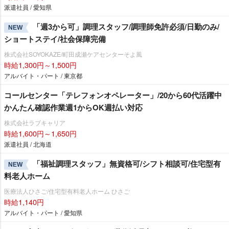
派遣社員 / 愛知県
「週3から可」調理スタッフ/調理師免許必須/日勤のみ/
NEW
ショートステイ/社会保障完備
株式会社SOYOKAZE/町田成瀬ケアセンターそよ風
時給1,300円～1,500円
アルバイト・パート / 東京都
コールセンター「テレフォンオペレーター」/20から60代活躍中
かんたん確認作業週1からOK週払い対応
株式会社ラブキャリア
時給1,600円～1,650円
派遣社員 / 北海道
「福祉調理スタッフ」無資格可/シフト相談可/住宅型有
NEW
料老人ホーム
医療法人ひさご/住宅型有料老人ホーム ひさご
時給1,140円
アルバイト・パート / 愛知県