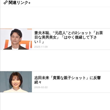
関連リンク+
妻夫木聡、“元恋人”との2ショット「お茶
目な美男美女」「はやく復縁して下さ
い！」
2025-11-09
志田未来「貴重な親子ショット」に反響
続々
2026-02-22