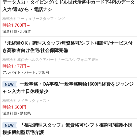
データ入力・タイピング/ミドル世代活躍中カード下4桁のデータ
入力/週3から・電話ナシ
株式会社マーキュリースタッフィング
時給1,700円～
派遣社員 / 北海道
「未経験OK」調理スタッフ/無資格可/シフト相談可/サービス付
き高齢者向け住宅/社会保障完備
株式会社成仁会ヘルスケアパートナーズ/シンフォニア豊里
時給1,177円～
アルバイト・パート / 大阪府
一般事務・OA事務/一般事務時給1600円経費をジャンジ
NEW
ャン入力土日休残業少
株式会社メイテックキャスト
時給1,600円
派遣社員 / 愛知県
「福祉調理スタッフ」無資格可/シフト相談可/看護小規
NEW
模多機能型居宅介護