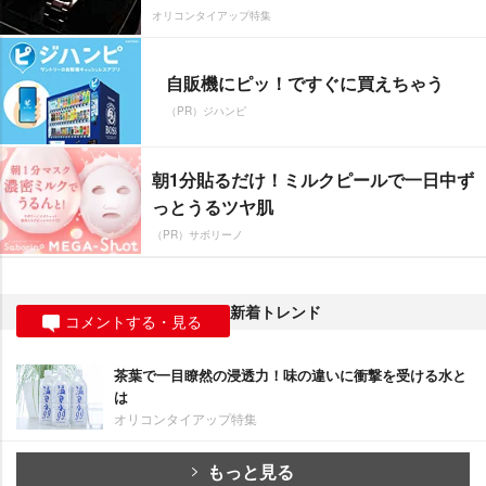
オリコンタイアップ特集
自販機にピッ！ですぐに買えちゃう
（PR）ジハンピ
朝1分貼るだけ！ミルクピールで一日中ず
っとうるツヤ肌
（PR）サボリーノ
新着トレンド
コメントする・見る
茶葉で一目瞭然の浸透力！味の違いに衝撃を受ける水と
は
オリコンタイアップ特集
もっと見る