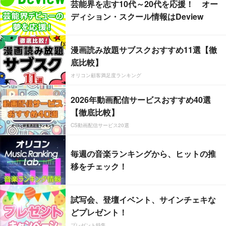
芸能界を志す10代～20代を応援！ オー
ディション・スクール情報はDeview
漫画読み放題サブスクおすすめ11選【徹
底比較】
オリコン顧客満足度ランキング
2026年動画配信サービスおすすめ40選
【徹底比較】
CS動画配信サービス20選
毎週の音楽ランキングから、ヒットの推
移をチェック！
試写会、登壇イベント、サインチェキな
どプレゼント！
プレゼント特集