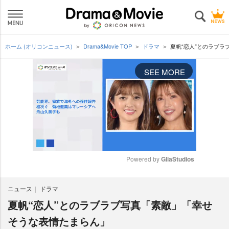
ホーム (オリコンニュース)
Drama&Movie TOP
ドラマ
夏帆“恋人”とのラブ
SEE MORE
Powered by 
GliaStudios
M
ニュース
ドラマ
u
t
夏帆“恋人”とのラブラブ写真「素敵」「幸せ
e
そうな表情たまらん」