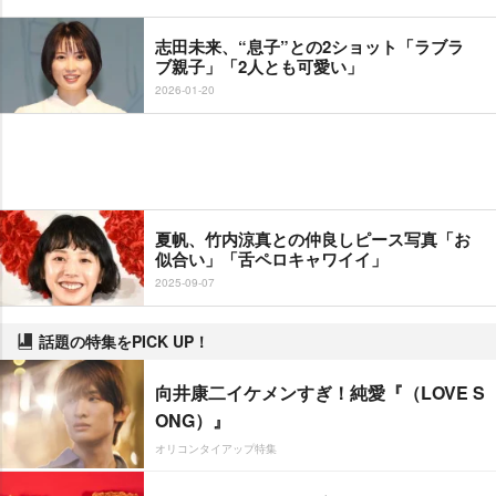
志田未来、“息子”との2ショット「ラブラ
ブ親子」「2人とも可愛い」
2026-01-20
夏帆、竹内涼真との仲良しピース写真「お
似合い」「舌ペロキャワイイ」
2025-09-07
話題の特集をPICK UP！
向井康二イケメンすぎ！純愛『（LOVE S
ONG）』
オリコンタイアップ特集