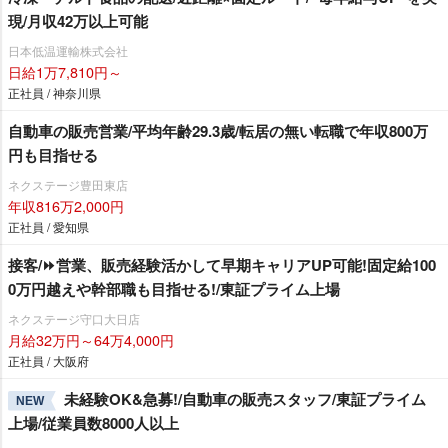
現/月収42万以上可能
日本低温運輸株式会社
日給1万7,810円～
正社員 / 神奈川県
自動車の販売営業/平均年齢29.3歳/転居の無い転職で年収800万
円も目指せる
ネクステージ豊田東店
年収816万2,000円
正社員 / 愛知県
接客/⏩️営業、販売経験活かして早期キャリアUP可能!固定給100
0万円越えや幹部職も目指せる!/東証プライム上場
ネクステージ守口大日店
月給32万円～64万4,000円
正社員 / 大阪府
未経験OK&急募!/自動車の販売スタッフ/東証プライム
NEW
上場/従業員数8000人以上