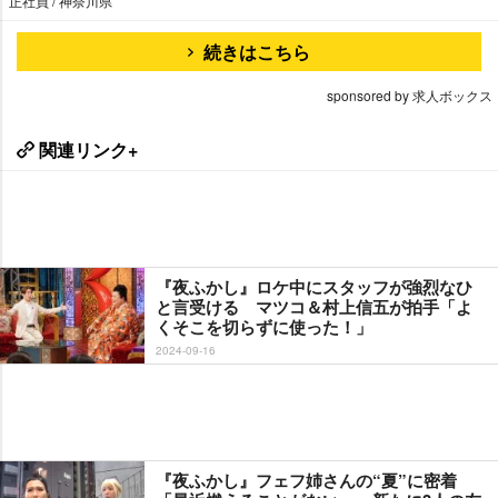
正社員 / 神奈川県
続きはこちら
sponsored by 求人ボックス
関連リンク+
『夜ふかし』ロケ中にスタッフが強烈なひ
と言受ける マツコ＆村上信五が拍手「よ
くそこを切らずに使った！」
2024-09-16
『夜ふかし』フェフ姉さんの“夏”に密着