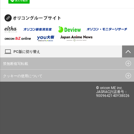
PC版に切り替え
禁無断複写転載
クッキーの使用について
© oricon ME inc.
JASRAC許諾番号：
9009642140Y38026