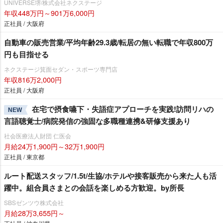
UNIVERSE堺/株式会社ネクステージ
年収448万円～901万6,000円
正社員 / 大阪府
自動車の販売営業/平均年齢29.3歳/転居の無い転職で年収800万
円も目指せる
ネクステージ箕面セダン・スポーツ専門店
年収816万2,000円
正社員 / 大阪府
在宅で摂食嚥下・失語症アプローチを実践!訪問リハの
NEW
言語聴覚士/病院発信の強固な多職種連携&研修支援あり
社会医療法人財団 仁医会
月給24万1,900円～32万1,900円
正社員 / 東京都
ルート配送スタッフ/1.5t/生協/ホテルや接客販売から来た人も活
躍中。組合員さまとの会話を楽しめる方歓迎。by所長
SBSゼンツウ株式会社
月給28万3,655円～