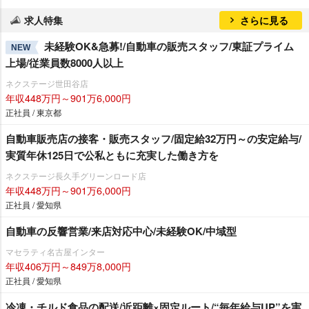
求人特集
さらに見る
未経験OK&急募!/自動車の販売スタッフ/東証プライム
NEW
上場/従業員数8000人以上
ネクステージ世田谷店
年収448万円～901万6,000円
正社員 / 東京都
自動車販売店の接客・販売スタッフ/固定給32万円～の安定給与/
実質年休125日で公私ともに充実した働き方を
ネクステージ⾧久手グリーンロード店
年収448万円～901万6,000円
正社員 / 愛知県
自動車の反響営業/来店対応中心/未経験OK/中域型
マセラティ名古屋インター
年収406万円～849万8,000円
正社員 / 愛知県
冷凍・チルド食品の配送/近距離×固定ルート/“毎年給与UP”を実