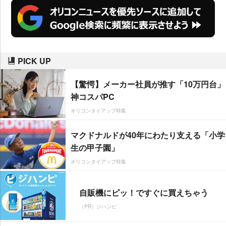
PICK UP
【驚愕】メーカー社員が推す「10万円台」
神コスパPC
オリコンタイアップ特集
マクドナルドが40年にわたり支える「小学
生の甲子園」
オリコンタイアップ特集
自販機にピッ！ですぐに買えちゃう
（PR）ジハンピ