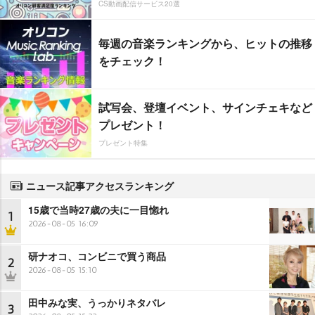
CS動画配信サービス20選
毎週の音楽ランキングから、ヒットの推移
をチェック！
試写会、登壇イベント、サインチェキなど
プレゼント！
プレゼント特集
ニュース記事アクセスランキング
15歳で当時27歳の夫に一目惚れ
1
2026-08-05 16:09
研ナオコ、コンビニで買う商品
2
2026-08-05 15:10
田中みな実、うっかりネタバレ
3