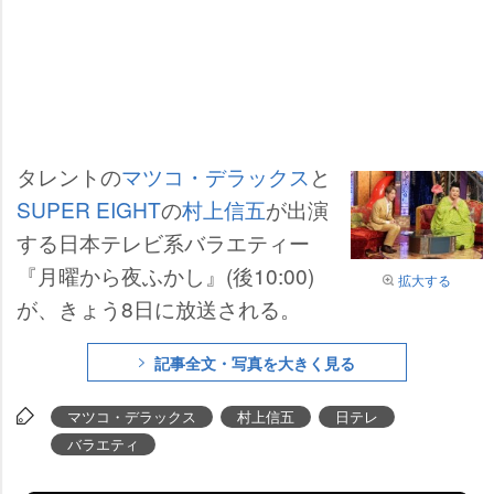
タレントの
マツコ・デラックス
と
SUPER EIGHT
の
村上信五
が出演
する日本テレビ系バラエティー
『月曜から夜ふかし』(後10:00)
拡大する
が、きょう8日に放送される。
記事全文・写真を大きく見る
マツコ・デラックス
村上信五
日テレ
バラエティ