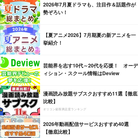
2026年7月夏ドラマも、注目作＆話題作が
勢ぞろい！
【夏アニメ2026】7月期夏の新アニメを一
挙紹介！
芸能界を志す10代～20代を応援！ オーデ
ィション・スクール情報はDeview
漫画読み放題サブスクおすすめ11選【徹底
比較】
オリコン顧客満足度ランキング
2026年動画配信サービスおすすめ40選
【徹底比較】