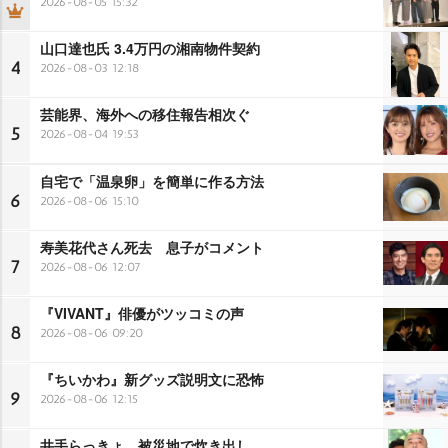
2026-08-05 15:32
山口達也氏 3.4万円の湘南物件契約
4
2026-08-03 12:18
芸能界、海外への移住報告相次ぐ
5
2026-08-04 19:53
自宅で「温泉卵」を簡単に作る方法
6
2026-08-06 15:10
寿美花代さん死去 息子がコメント
7
2026-08-06 12:07
『VIVANT』俳優がツッコミの声
8
2026-08-06 09:20
『ちいかわ』新グッズ説明文に恐怖
9
2026-08-06 12:15
井手らっきょ、被災地で炊き出し