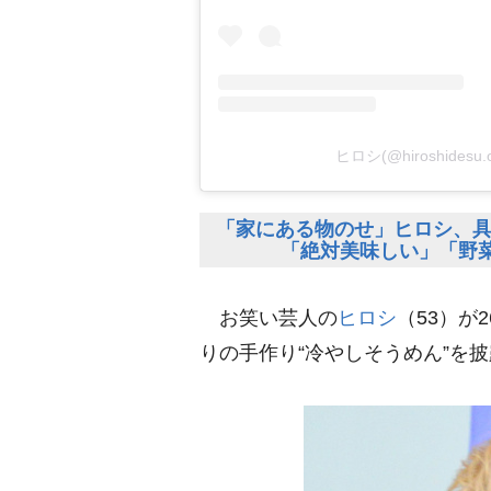
ヒロシ(@hiroshidesu
「家にある物のせ」ヒロシ、具
「絶対美味しい」「野
お笑い芸人の
ヒロシ
（53）が
りの手作り“冷やしそうめん”を