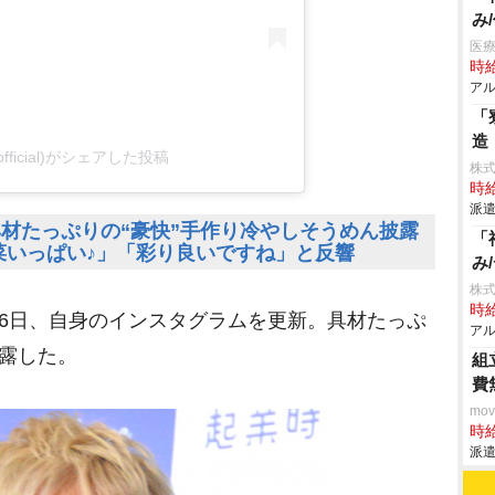
み
医療
時給
アル
「
造
.official)がシェアした投稿
株
時給
派遣
材たっぷりの“豪快”手作り冷やしそうめん披露
「
菜いっぱい♪」「彩り良いですね」と反響
み
株
時給
26日、自身のインスタグラムを更新。具材たっぷ
アル
披露した。
組
費
mo
時給
派遣