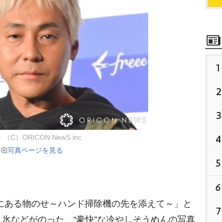
1
2
3
4
（C）ORICON NewS inc.
写真ページを見る
5
6
にある物のせ～ハンド掃除機の先を添えて～」と
7
氷などがのった、“豪快”な冷やしそうめんの写真