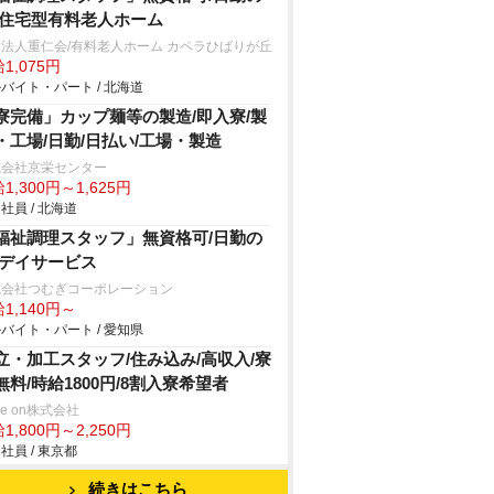
/住宅型有料老人ホーム
法人重仁会/有料老人ホーム カペラひばりが丘
1,075円
バイト・パート / 北海道
寮完備」カップ麺等の製造/即入寮/製
・工場/日勤/日払い/工場・製造
式会社京栄センター
1,300円～1,625円
社員 / 北海道
福祉調理スタッフ」無資格可/日勤の
/デイサービス
式会社つむぎコーポレーション
1,140円～
バイト・パート / 愛知県
立・加工スタッフ/住み込み/高収入/寮
無料/時給1800円/8割入寮希望者
ve on株式会社
1,800円～2,250円
社員 / 東京都
続きはこちら