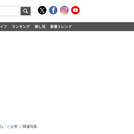
イフ
ランキング
推し活
新着トレンド
すね」と反響
関連写真