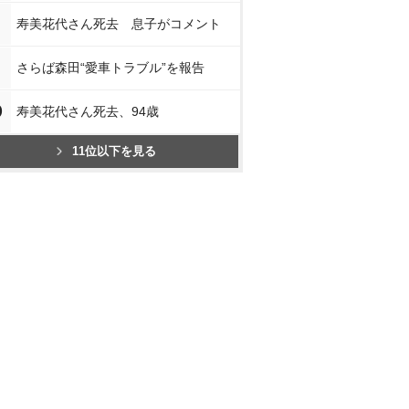
寿美花代さん死去 息子がコメント
さらば森田“愛車トラブル”を報告
0
寿美花代さん死去、94歳
11位以下を見る