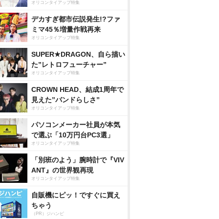
オリコンタイアップ特集
デカすぎ都市伝説発生!?ファ
ミマ45％増量作戦再来
オリコンタイアップ特集
SUPER★DRAGON、自ら描い
た”レトロフューチャー”
オリコンタイアップ特集
CROWN HEAD、結成1周年で
見えた”バンドらしさ”
オリコンタイアップ特集
パソコンメーカー社員が本気
で選ぶ「10万円台PC3選」
オリコンタイアップ特集
「別班のよう」腕時計で『VIV
ANT』の世界観再現
オリコンタイアップ特集
自販機にピッ！ですぐに買え
ちゃう
（PR）ジハンピ