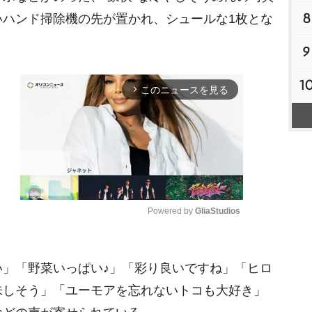
8
いハンド掃除機の先が置かれ、シュールな1枚とな
9
1
このニュースを見る
arrow_forward_ios
Powered by 
GliaStudios
M
」「野菜いっぱい♪」「彩り良いですね」「ヒロ
u
t
味しそう」「ユーモアを忘れないトコも大好き」
e