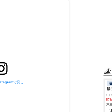
tagramで見る
N
浄
UT
時給
派遣
「