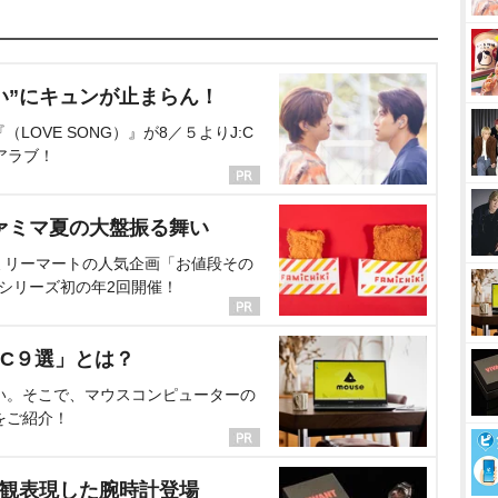
い”にキュンが止まらん！
OVE SONG）』が8／５よりJ:C
アラブ！
ァミマ夏の大盤振る舞い
ミリーマートの人気企画「お値段その
、シリーズ初の年2回開催！
C９選」とは？
い。そこで、マウスコンピューターの
をご紹介！
界観表現した腕時計登場