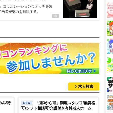
NT』コラボレーションウオッチを製
担当者が魅力を解説する。
求人検索
のみ/特
「週3から可」調理スタッフ/無資格
NEW
可/シフト相談可/介護付き有料老人ホーム