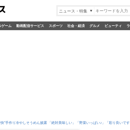
ニュース・特集
&ゲーム
動画配信サービス
スポーツ
社会・経済
グルメ
ビューティ
ラ
快”手作り冷やしそうめん披露 「絶対美味しい」「野菜いっぱい♪」「彩り良いで