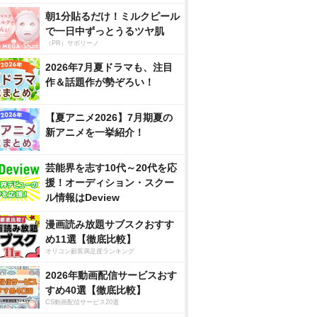
朝1分貼るだけ！ミルクピール
で一日中ずっとうるツヤ肌
（PR）サボリーノ
2026年7月夏ドラマも、注目
作＆話題作が勢ぞろい！
【夏アニメ2026】7月期夏の
新アニメを一挙紹介！
芸能界を志す10代～20代を応
援！オーディション・スクー
ル情報はDeview
漫画読み放題サブスクおすす
め11選【徹底比較】
オリコン顧客満足度ランキング
2026年動画配信サービスおす
すめ40選【徹底比較】
CS動画配信サービス20選