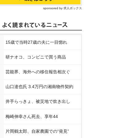
sponsored by 求人ボックス
15歳で当時27歳の夫に一目惚れ
研ナオコ、コンビニで買う商品
芸能界、海外への移住報告相次ぐ
山口達也氏 3.4万円の湘南物件契約
井手らっきょ、被災地で炊き出し
梅崎伸幸さん死去、享年44
片岡鶴太郎、自家農園での“発見”