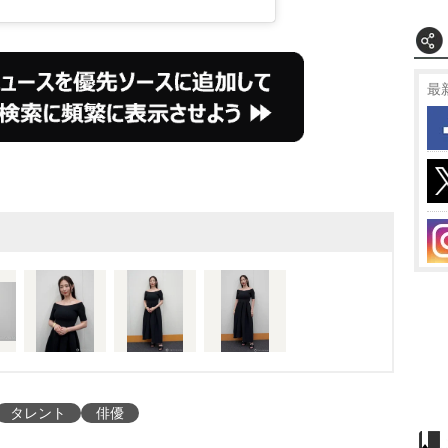
最
タレント
俳優