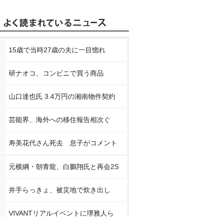
15歳で当時27歳の夫に一目惚れ
研ナオコ、コンビニで買う商品
山口達也氏 3.4万円の湘南物件契約
芸能界、海外への移住報告相次ぐ
寿美花代さん死去 息子がコメント
元横綱・朝青龍、白鵬翔氏と再会2S
井手らっきょ、被災地で炊き出し
VIVANTリアルイベントに堺雅人ら