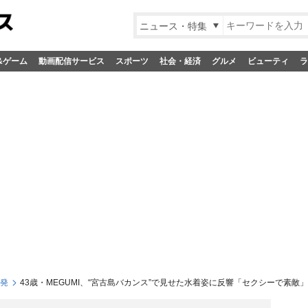
ニュース・特集
&ゲーム
動画配信サービス
スポーツ
社会・経済
グルメ
ビューティ
ラ
S発
43歳・MEGUMI、“宮古島バカンス”で見せた水着姿に反響「セクシーで素