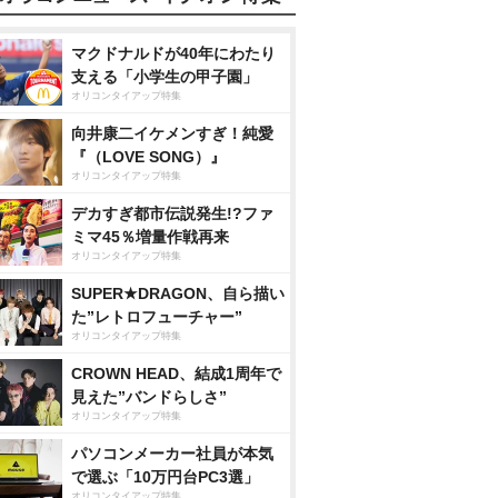
マクドナルドが40年にわたり
支える「小学生の甲子園」
オリコンタイアップ特集
向井康二イケメンすぎ！純愛
『（LOVE SONG）』
オリコンタイアップ特集
デカすぎ都市伝説発生!?ファ
ミマ45％増量作戦再来
オリコンタイアップ特集
SUPER★DRAGON、自ら描い
た”レトロフューチャー”
オリコンタイアップ特集
CROWN HEAD、結成1周年で
見えた”バンドらしさ”
オリコンタイアップ特集
パソコンメーカー社員が本気
で選ぶ「10万円台PC3選」
オリコンタイアップ特集