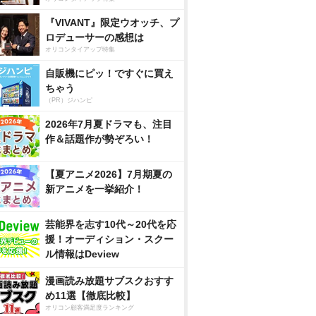
『VIVANT』限定ウオッチ、プ
ロデューサーの感想は
オリコンタイアップ特集
自販機にピッ！ですぐに買え
ちゃう
（PR）ジハンピ
2026年7月夏ドラマも、注目
作＆話題作が勢ぞろい！
【夏アニメ2026】7月期夏の
新アニメを一挙紹介！
芸能界を志す10代～20代を応
援！オーディション・スクー
ル情報はDeview
漫画読み放題サブスクおすす
め11選【徹底比較】
オリコン顧客満足度ランキング