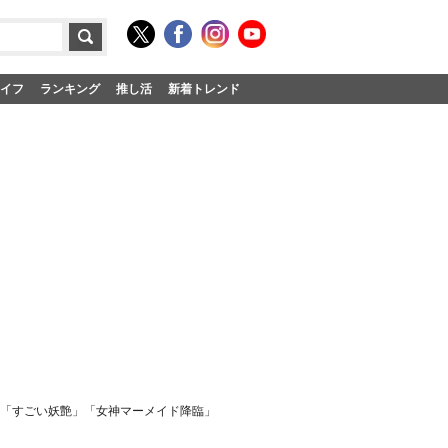
イフ
ランキング
推し活
新着トレンド
敵」「すごい妖艶」「女神マーメイド降臨」