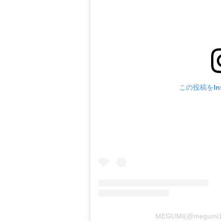
この投稿をIns
MEGUMI(@megum