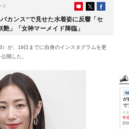
ース
古島バカンス”で見せた水着姿に反響「セ
妖艶」「女神マーメイド降臨」
43）が、19日までに自身のインスタグラムを更
を公開した。
N
が
で
社会
年収
正社