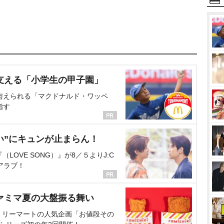
支える「小学生の甲子園」
与えられる「マクドナルド・ワッペ
指す
い”にキュンが止まらん！
OVE SONG）』が8／５よりJ:C
アラブ！
ァミマ夏の大盤振る舞い
ミリーマートの人気企画「お値段その