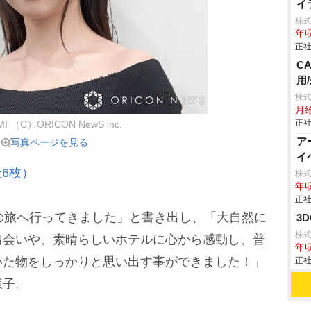
イ
株
年収
正社
C
用
株
月
正社
I （C）ORICON NewS inc.
ア
写真ページを見る
イ
6枚）
株
年収
正社
の旅へ行ってきました」と書き出し、「大自然に
3
株式
出会いや、素晴らしいホテルに心から感動し、普
年
いた物をしっかりと思い出す事ができました！」
正社
様子。