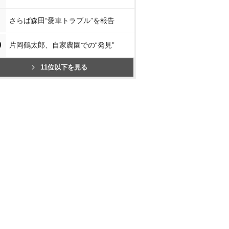
さらば森田“愛車トラブル”を報告
0
片岡鶴太郎、自家農園での“発見”
11位以下を見る