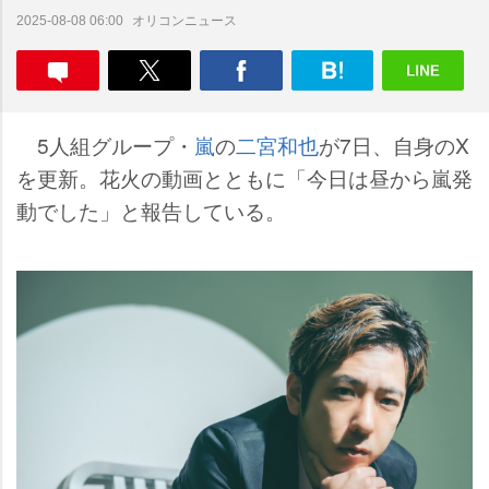
オリコンニュース
2025-08-08 06:00
5人組グループ・
嵐
の
二宮和也
が7日、自身のX
を更新。花火の動画とともに「今日は昼から嵐発
動でした」と報告している。