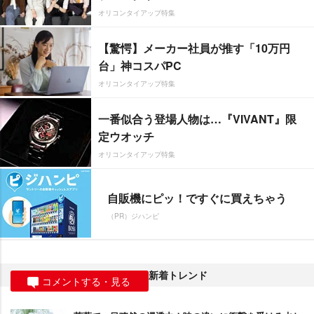
オリコンタイアップ特集
【驚愕】メーカー社員が推す「10万円
台」神コスパPC
オリコンタイアップ特集
一番似合う登場人物は…『VIVANT』限
定ウオッチ
オリコンタイアップ特集
自販機にピッ！ですぐに買えちゃう
（PR）ジハンピ
新着トレンド
コメントする・見る