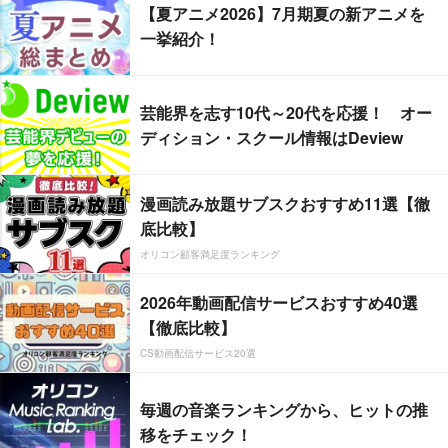
【夏アニメ2026】7月期夏の新アニメを
一挙紹介！
芸能界を志す10代～20代を応援！ オー
ディション・スクール情報はDeview
漫画読み放題サブスクおすすめ11選【徹
底比較】
オリコン顧客満足度ランキング
2026年動画配信サービスおすすめ40選
【徹底比較】
CS動画配信サービス20選
毎週の音楽ランキングから、ヒットの推
移をチェック！