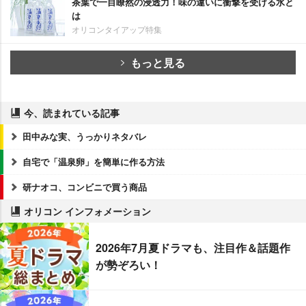
茶葉で一目瞭然の浸透力！味の違いに衝撃を受ける水と
は
オリコンタイアップ特集
もっと見る
今、読まれている記事
田中みな実、うっかりネタバレ
自宅で「温泉卵」を簡単に作る方法
研ナオコ、コンビニで買う商品
オリコン インフォメーション
2026年7月夏ドラマも、注目作＆話題作
が勢ぞろい！