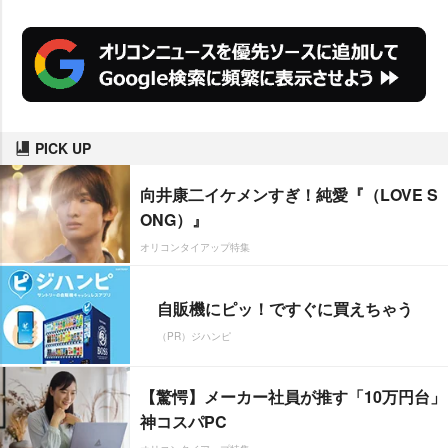
PICK UP
向井康二イケメンすぎ！純愛『（LOVE S
ONG）』
オリコンタイアップ特集
自販機にピッ！ですぐに買えちゃう
（PR）ジハンピ
【驚愕】メーカー社員が推す「10万円台」
神コスパPC