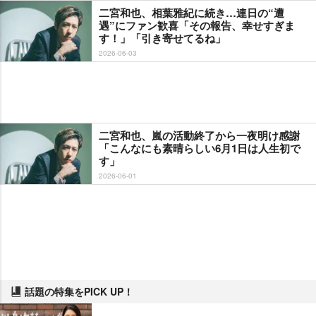
二宮和也、相葉雅紀に続き…連日の“遭
遇”にファン歓喜「その報告、幸せすぎま
す！」「引き寄せてるね」
2026-06-03
二宮和也、嵐の活動終了から一夜明け感謝
「こんなにも素晴らしい6月1日は人生初で
す」
2026-06-01
話題の特集をPICK UP！