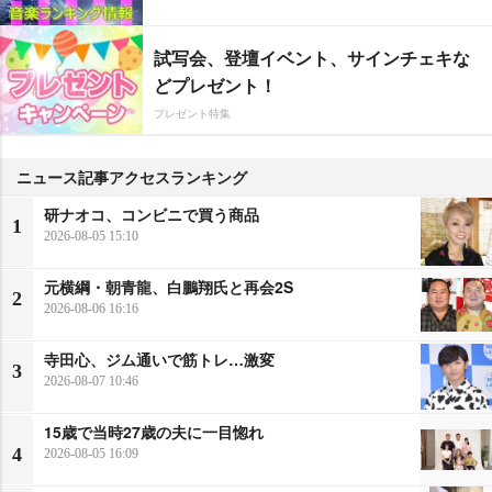
試写会、登壇イベント、サインチェキな
どプレゼント！
プレゼント特集
ニュース記事アクセスランキング
研ナオコ、コンビニで買う商品
1
2026-08-05 15:10
元横綱・朝青龍、白鵬翔氏と再会2S
2
2026-08-06 16:16
寺田心、ジム通いで筋トレ…激変
3
2026-08-07 10:46
15歳で当時27歳の夫に一目惚れ
4
2026-08-05 16:09