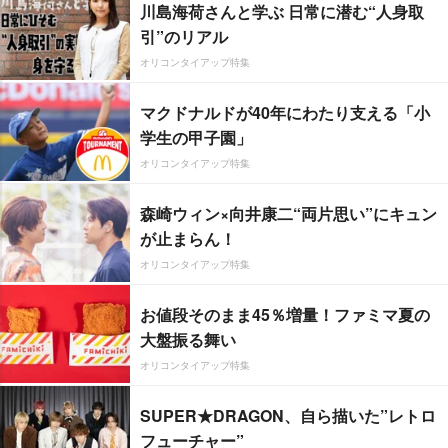
川島海荷さんと学ぶ 日常に潜む“人身取
引”のリアル
オリコンタイアップ特集
マクドナルドが40年にわたり支える「小
学生の甲子園」
オリコンタイアップ特集
森崎ウィン×向井康二“両片思い”にキュン
が止まらん！
オリコンタイアップ特集
お値段そのまま45％増量！ファミマ夏の
大盤振る舞い
オリコンタイアップ特集
SUPER★DRAGON、自ら描いた”レトロ
フューチャー”