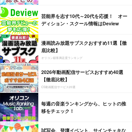
芸能界を志す10代～20代を応援！ オー
ディション・スクール情報はDeview
漫画読み放題サブスクおすすめ11選【徹
底比較】
オリコン顧客満足度ランキング
2026年動画配信サービスおすすめ40選
【徹底比較】
CS動画配信サービス20選
毎週の音楽ランキングから、ヒットの推
移をチェック！
試写会、登壇イベント、サインチェキな