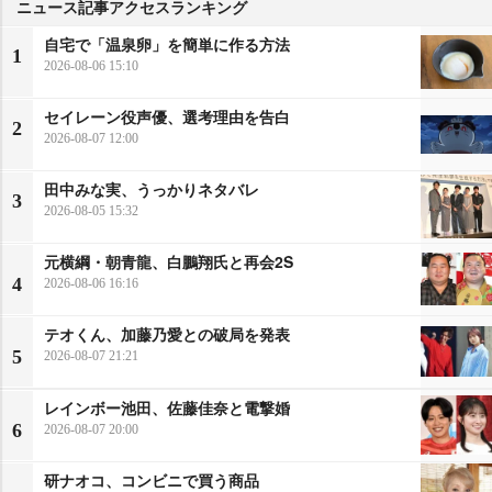
ニュース記事アクセスランキング
自宅で「温泉卵」を簡単に作る方法
1
2026-08-06 15:10
セイレーン役声優、選考理由を告白
2
2026-08-07 12:00
田中みな実、うっかりネタバレ
3
2026-08-05 15:32
元横綱・朝青龍、白鵬翔氏と再会2S
4
2026-08-06 16:16
テオくん、加藤乃愛との破局を発表
5
2026-08-07 21:21
レインボー池田、佐藤佳奈と電撃婚
6
2026-08-07 20:00
研ナオコ、コンビニで買う商品