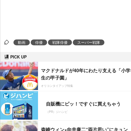
動画
俳優
戦隊俳優
スーパー戦隊
PICK UP
マクドナルドが40年にわたり支える「小学
生の甲子園」
オリコンタイアップ特集
自販機にピッ！ですぐに買えちゃう
（PR）ジハンピ
森崎ウィン×向井康二“両片思い”にキュン