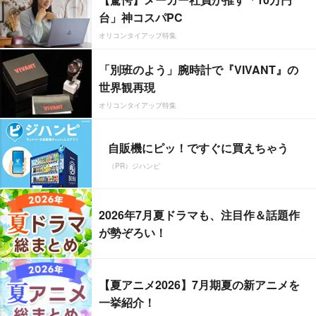
台」神コスパPC
オリコンタイアップ特集
「別班のよう」腕時計で『VIVANT』の
世界観再現
オリコンタイアップ特集
自販機にピッ！ですぐに買えちゃう
（PR）ジハンピ
2026年7月夏ドラマも、注目作＆話題作
が勢ぞろい！
【夏アニメ2026】7月期夏の新アニメを
一挙紹介！