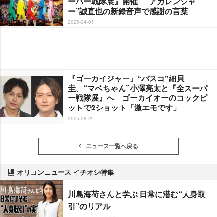
ーパー戦隊展』開催 “アカレンジャ
ー”誠直也の新録音声で感謝の言葉
2025-04-05
『ゴーカイジャー』“バスコ”細貝
圭、“マベちゃん”小澤亮太と『全スーパ
ー戦隊展』へ ゴーカイオーのコックピ
ットで2ショット「激エモです」
2025-08-26
ニュース一覧へ戻る
オリコンニュース イチオシ特集
川島海荷さんと学ぶ 日常に潜む“人身取
引”のリアル