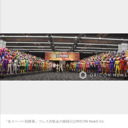
『全スーパー戦隊展』プレス内覧会の模様(C)ORICON NewS inc.