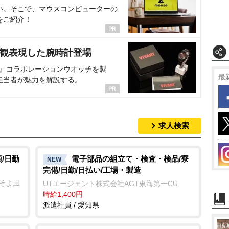
い。そこで、マウスコンピューターの
をご紹介！
界観表現した腕時計登場
NT』コラボレーションウオッチを製
最
担当者が魅力を解説する。
求人検索
/日勤
電子部品の組立て・検査・検品/寮
NEW
完備/日勤/日払い/工場・製造
クそよ風
UTエージェント株式会社AGT東海第一CU
時給1,400円
派遣社員 / 愛知県