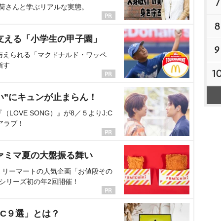
7
海荷さんと学ぶリアルな実態。
8
支える「小学生の甲子園」
9
与えられる「マクドナルド・ワッペ
指す
1
い”にキュンが止まらん！
OVE SONG）』が8／５よりJ:C
アラブ！
ァミマ夏の大盤振る舞い
ミリーマートの人気企画「お値段その
、シリーズ初の年2回開催！
C９選」とは？