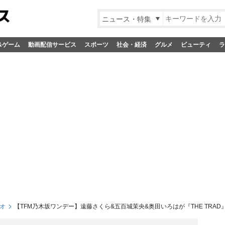
ニュース・特集
&ゲーム
動画配信サービス
スポーツ
社会・経済
グルメ
ビューティ
ラ
オ
【TFM乃木坂ワンデー】遠藤さくら&五百城茉央&奥田いろはが『THE TRA