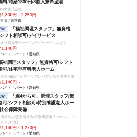
無料/時給1800円/8割入寮希望者
ve on株式会社
1,800円～2,250円
社員 / 東京都
「福祉調理スタッフ」無資格
EW
/シフト相談可/デイサービス
式会社碧介護サービス/デイサービスみどり
1,140円
バイト・パート / 愛知県
福祉調理スタッフ」無資格可/シフト
談可/住宅型有料老人ホーム
会社reborn/メディケアレジデンス名古屋名東
1,140円～
バイト・パート / 愛知県
「週4から可」調理スタッフ/無
EW
格可/シフト相談可/特別養護老人ホー
/社会保障完備
福祉法人慈雲福祉会/特別養護老人ホーム コム
ックスみづほ
1,140円～1,270円
バイト・パート / 愛知県