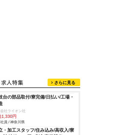
さらに見る
技台の部品取付/寮完備/日払い/工場・
造
式会社ライオン社
1,330円
社員 / 神奈川県
立・加工スタッフ/住み込み/高収入/寮