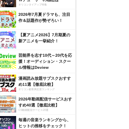
オリコンタイアップ特集
2026年7月夏ドラマも、注目
作＆話題作が勢ぞろい！
【夏アニメ2026】7月期夏の
新アニメを一挙紹介！
芸能界を志す10代～20代を応
援！オーディション・スクー
ル情報はDeview
漫画読み放題サブスクおすす
め11選【徹底比較】
オリコン顧客満足度ランキング
2026年動画配信サービスおす
すめ40選【徹底比較】
CS動画配信サービス20選
毎週の音楽ランキングから、
ヒットの推移をチェック！