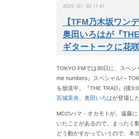
2025-07-30 17:47
【TFM乃木坂ワン
奥田いろはが『THE
ギタートークに花
TOKYO FMでは30日に、スペ
me numbers』スペシャル!～TOK
を放送中。『THE TRAD』(後3:
百城茉央
、
奥田いろは
が登場し
MCのハマ・オカモトが、遠藤に
いたことがあるので。まったく
どう動かすかっていうので、本