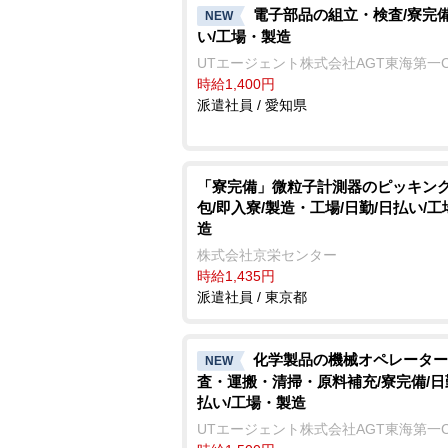
電子部品の組立・検査/寮完備
NEW
い/工場・製造
UTエージェント株式会社AGT東海第一
時給1,400円
派遣社員 / 愛知県
「寮完備」微粒子計測器のピッキン
包/即入寮/製造・工場/日勤/日払い/
造
株式会社京栄センター
時給1,435円
派遣社員 / 東京都
化学製品の機械オペレーター
NEW
査・運搬・清掃・原料補充/寮完備/日
払い/工場・製造
UTエージェント株式会社AGT東海第一