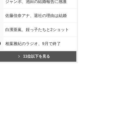
ジャンボ、池田の結婚報告に感激
佐藤佳奈アナ、退社の理由は結婚
白濱亜嵐、姪っ子たちと2ショット
0
相葉雅紀のラジオ、9月で終了
11位以下を見る