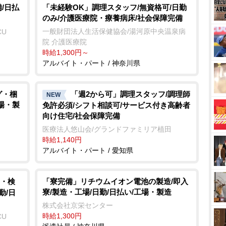
/日払
「未経験OK」調理スタッフ/無資格可/日勤
のみ/介護医療院・療養病床/社会保障完備
一般財団法人生活保健協会/湯河原中央温泉病
CU
院 介護医療院
時給1,300円～
アルバイト・パート / 神奈川県
グ・梱
「週2から可」調理スタッフ/調理師
NEW
工場・製
免許必須/シフト相談可/サービス付き高齢者
向け住宅/社会保障完備
医療法人悠山会/グランドファミリア植田
時給1,140円
アルバイト・パート / 愛知県
・検
「寮完備」リチウムイオン電池の製造/即入
寮/製造・工場/日勤/日払い/工場・製造
勤/日
株式会社京栄センター
時給1,300円
CU