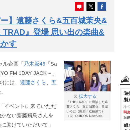
デー】遠藤さくら&五百城茉央&
 TRAD』登場 思い出の楽曲&
咲かす
シャル企画「
乃木坂46
『Sa
YO FM 1DAY JACK～」
00)には、
遠藤さくら
、
五
た。
遊
拡大する
製
『THE TRAD』に出演した遠
「イベントに来ていただ
藤さくら、五百城茉央、奥田
株
いろは（撮影／近藤誠司）
時給
動かない齋藤飛鳥さんを
（C）ORICON NewS inc.
派遣
当に助けていただいて」
組