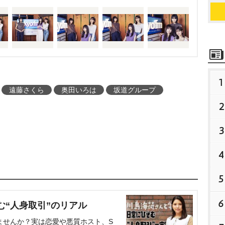
1
遠藤さくら
奥田いろは
坂道グループ
2
3
4
5
6
む“人身取引”のリアル
ませんか？実は恋愛や悪質ホスト、S