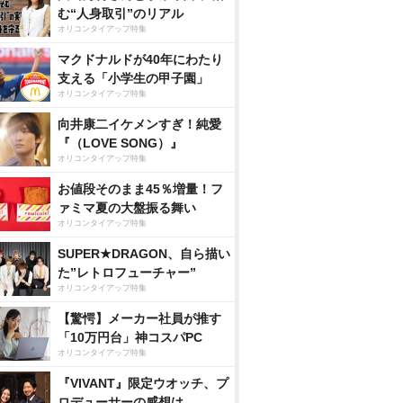
む“人身取引”のリアル
オリコンタイアップ特集
マクドナルドが40年にわたり
支える「小学生の甲子園」
オリコンタイアップ特集
向井康二イケメンすぎ！純愛
『（LOVE SONG）』
オリコンタイアップ特集
お値段そのまま45％増量！フ
ァミマ夏の大盤振る舞い
オリコンタイアップ特集
SUPER★DRAGON、自ら描い
た”レトロフューチャー”
オリコンタイアップ特集
【驚愕】メーカー社員が推す
「10万円台」神コスパPC
オリコンタイアップ特集
『VIVANT』限定ウオッチ、プ
ロデューサーの感想は