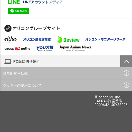
LINEアカウントメディア
PC版に切り替え
禁無断複写転載
クッキーの使用について
© oricon ME inc.
JASRAC許諾番号：
9009642140Y38026