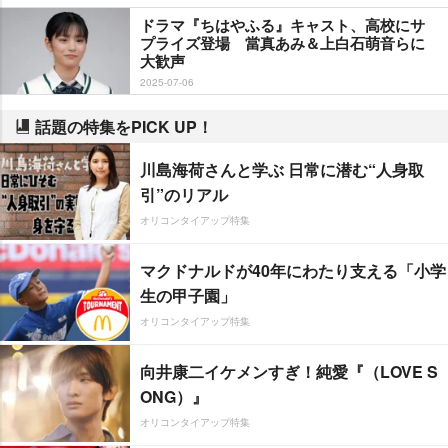
ドラマ『ちはやふる』キャスト、高校にサ
プライズ登場 當真あみ＆上白石萌音らに
大歓声
2025-07-06
話題の特集をPICK UP！
川島海荷さんと学ぶ 日常に潜む“人身取
引”のリアル
オリコンタイアップ特集
マクドナルドが40年にわたり支える「小学
生の甲子園」
オリコンタイアップ特集
向井康二イケメンすぎ！純愛『（LOVE S
ONG）』
オリコンタイアップ特集