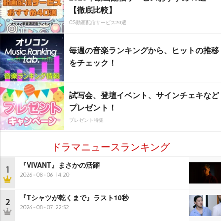
【徹底比較】
CS動画配信サービス20選
毎週の音楽ランキングから、ヒットの推移
をチェック！
試写会、登壇イベント、サインチェキなど
プレゼント！
プレゼント特集
ドラマニュースランキング
『VIVANT』まさかの活躍
1
2026-08-06 14:20
『Tシャツが乾くまで』ラスト10秒
2
2026-08-07 22:52