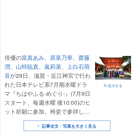
俳優の
當真あみ
、
原菜乃華
、
齋藤
潤
、
山時聡真
、
嵐莉菜
、
上白石萌
音
が29日、滋賀・近江神宮で行わ
れた日本テレビ系7月期水曜ドラ
拡大する
マ『ちはやふる-めぐり-』(7月9日
スタート、毎週水曜 後10:00)のヒ
ット祈願に参加。袴姿で参拝し
た。
記事全文・写真を大きく見る