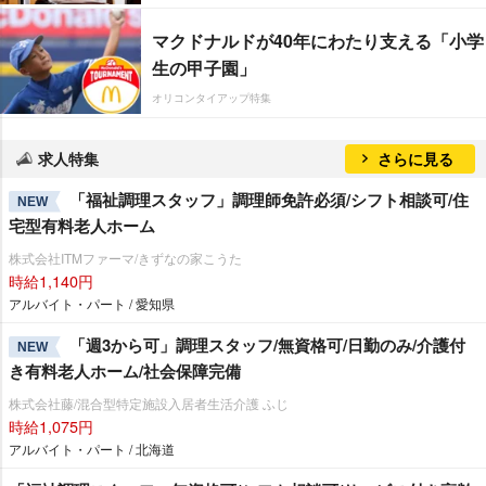
マクドナルドが40年にわたり支える「小学
生の甲子園」
オリコンタイアップ特集
求人特集
さらに見る
「福祉調理スタッフ」調理師免許必須/シフト相談可/住
NEW
宅型有料老人ホーム
株式会社ITMファーマ/きずなの家こうた
時給1,140円
アルバイト・パート / 愛知県
「週3から可」調理スタッフ/無資格可/日勤のみ/介護付
NEW
き有料老人ホーム/社会保障完備
株式会社藤/混合型特定施設入居者生活介護 ふじ
時給1,075円
アルバイト・パート / 北海道