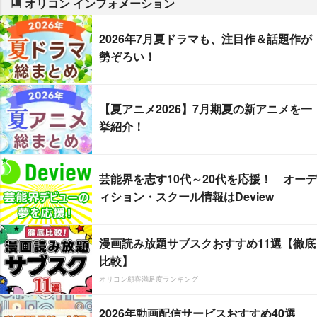
オリコン インフォメーション
2026年7月夏ドラマも、注目作＆話題作が
勢ぞろい！
【夏アニメ2026】7月期夏の新アニメを一
挙紹介！
芸能界を志す10代～20代を応援！ オーデ
ィション・スクール情報はDeview
漫画読み放題サブスクおすすめ11選【徹底
比較】
オリコン顧客満足度ランキング
2026年動画配信サービスおすすめ40選