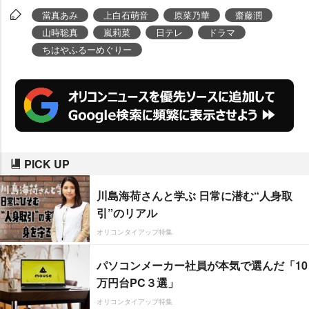
當真あみ
上白石萌音
原菜乃華
齋藤潤
山時聡真
嵐莉菜
日テレ
ドラマ
ちはやふるーめぐりー
PICK UP
川島海荷さんと学ぶ 日常に潜む“人身取
引”のリアル
オリコンタイアップ特集
パソコンメーカー社員が本気で選んだ「10
万円台PC３選」
オリコンタイアップ特集