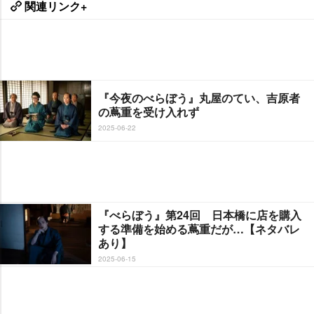
関連リンク+
『今夜のべらぼう』丸屋のてい、吉原者
の蔦重を受け入れず
2025-06-22
『べらぼう』第24回 日本橋に店を購入
する準備を始める蔦重だが…【ネタバレ
あり】
2025-06-15