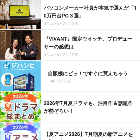
パソコンメーカー社員が本気で選んだ「1
0万円台PC３選」
オリコンタイアップ特集
『VIVANT』限定ウオッチ、プロデュー
サーの感想は
オリコンタイアップ特集
自販機にピッ！ですぐに買えちゃう
（PR）ジハンピ
2026年7月夏ドラマも、注目作＆話題作
が勢ぞろい！
【夏アニメ2026】7月期夏の新アニメを