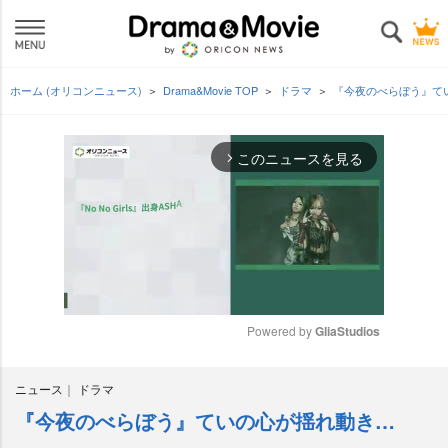
ホーム (オリコンニュース)
Drama&Movie TOP
ドラマ
『今夜のべらぼう』て
このニュースを見る
arrow_forward_ios
Powered by 
GliaStudios
M
ニュース
ドラマ
u
t
『今夜のべらぼう』ていの心が揺れ動き…
e