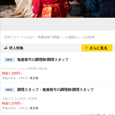
大河ドラマ『べらぼう～蔦重栄華乃夢噺～』の場面カット(C)NHK
求人特集
さらに見る
無資格可の調理師/調理スタッフ
NEW
スクルドエンジェル保育園方南町園
時給1,230円～
アルバイト・パート / 東京都
調理スタッフ・無資格可の調理師/調理スタッフ
NEW
太陽の子 北小岩第二保育園
時給1,270円～
アルバイト・パート / 東京都