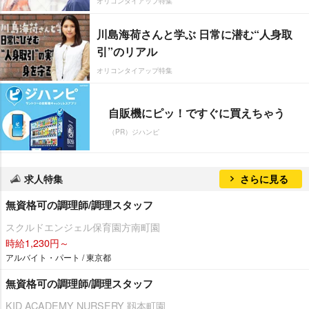
オリコンタイアップ特集
川島海荷さんと学ぶ 日常に潜む“人身取
引”のリアル
オリコンタイアップ特集
自販機にピッ！ですぐに買えちゃう
（PR）ジハンピ
求人特集
さらに見る
無資格可の調理師/調理スタッフ
スクルドエンジェル保育園方南町園
時給1,230円～
アルバイト・パート / 東京都
無資格可の調理師/調理スタッフ
KID ACADEMY NURSERY 靱本町園