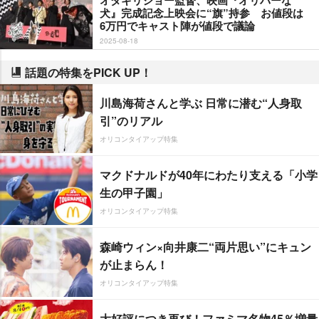
犬』完成記念上映会に“旗”持参 お値段は
6万円でキャスト陣が値段で議論
2025-08-18
話題の特集をPICK UP！
川島海荷さんと学ぶ 日常に潜む“人身取
引”のリアル
オリコンタイアップ特集
マクドナルドが40年にわたり支える「小学
生の甲子園」
オリコンタイアップ特集
森崎ウィン×向井康二“両片思い”にキュン
が止まらん！
オリコンタイアップ特集
大好評につき再び！ファミマ名物45％増量