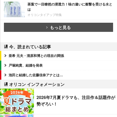
茶葉で一目瞭然の浸透力！味の違いに衝撃を受ける水と
は
オリコンタイアップ特集
もっと見る
今、読まれている記事
亜希 元夫・清原和博との現在の関係
戸塚純貴、結婚を発表
池田と結婚した佐藤佳奈アナとは…
オリコン インフォメーション
2026年7月夏ドラマも、注目作＆話題作が
勢ぞろい！