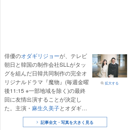
俳優の
オダギリジョー
が、テレビ
朝日と韓国の制作会社SLLがタッ
グを組んだ日韓共同制作の完全オ
リジナルドラマ『魔物』(毎週金曜
拡大する
後11:15 ※一部地域を除く)の最終
回に友情出演することが決定し
た。主演・
麻生久美子
とオダギリ
の“時効警察コンビ”が、同じ金曜
記事全文・写真を大きく見る
ナイトドラマ枠で再会を果たす。