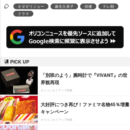
オダギリジョー
麻生久美子
俳優
テレ朝
ドラマ
PICK UP
「別班のよう」腕時計で『VIVANT』の世
界観再現
オリコンタイアップ特集
大好評につき再び！ファミマ名物45％増量
キャンペーン
オリコンタイアップ特集