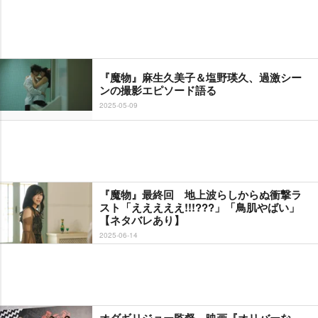
『魔物』麻生久美子＆塩野瑛久、過激シー
ンの撮影エピソード語る
2025-05-09
『魔物』最終回 地上波らしからぬ衝撃ラ
スト「えええええ!!!???」「鳥肌やばい」
【ネタバレあり】
2025-06-14
オダギリジョー監督、映画『オリバーな