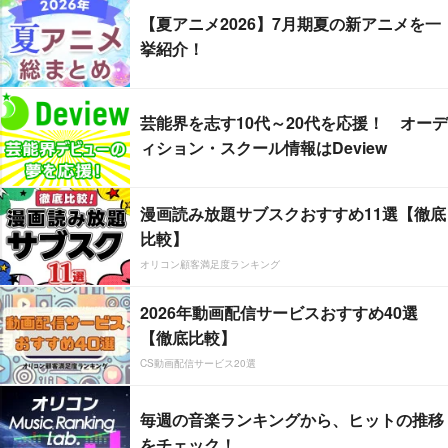
【夏アニメ2026】7月期夏の新アニメを一
挙紹介！
芸能界を志す10代～20代を応援！ オーデ
ィション・スクール情報はDeview
漫画読み放題サブスクおすすめ11選【徹底
比較】
オリコン顧客満足度ランキング
2026年動画配信サービスおすすめ40選
【徹底比較】
CS動画配信サービス20選
毎週の音楽ランキングから、ヒットの推移
をチェック！