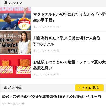
PICK UP
マクドナルドが40年にわたり支える「小学
生の甲子園」
オリコンタイアップ特集
川島海荷さんと学ぶ 日常に潜む“人身取
引”のリアル
オリコンタイアップ特集
お値段そのまま45％増量！ファミマ夏の大
盤振る舞い
オリコンタイアップ特集
求人特集
さらに見る
60代・70代活躍中/交通誘導警備/週1日からOK/研修中も手当有
テイケイ株式会社