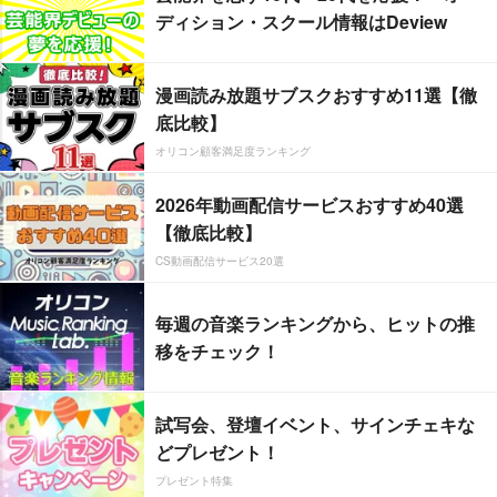
ディション・スクール情報はDeview
漫画読み放題サブスクおすすめ11選【徹
底比較】
オリコン顧客満足度ランキング
2026年動画配信サービスおすすめ40選
【徹底比較】
CS動画配信サービス20選
毎週の音楽ランキングから、ヒットの推
移をチェック！
試写会、登壇イベント、サインチェキな
どプレゼント！
プレゼント特集