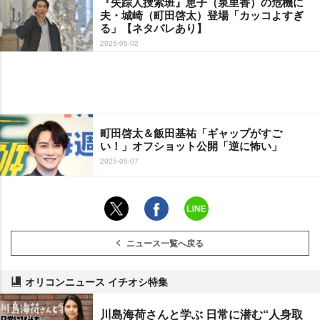
『失踪人捜索班』恵子（泉里香）の危機に
夫・城崎（町田啓太）登場「カッコよすぎ
る」【ネタバレあり】
2025-05-02
町田啓太＆飯田基祐「ギャップがすご
い！」オフショット公開「逆に怖い」
2025-05-07
ニュース一覧へ戻る
オリコンニュース イチオシ特集
川島海荷さんと学ぶ 日常に潜む“人身取