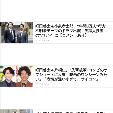
町田啓太＆小泉孝太郎、“年間8万人”行方
不明者テーマのドラマ出演 失踪人捜査
の“バディ”に【コメントあり】
2025-02-25
町田啓太＆片桐仁、“先輩後輩”コンビのオ
フショットに反響「映画のワンシーンみた
い」「表情が違いすぎて、サイコ〜」
2025-06-03