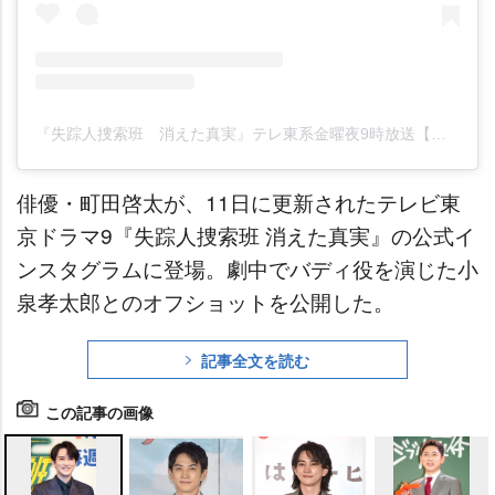
『失踪人捜索班 消えた真実』テレ東系金曜夜9時放送【公式】→7月期は『能面検事』(@tx_drama9)がシェアした投稿
俳優・町田啓太が、11日に更新されたテレビ東
京ドラマ9『失踪人捜索班 消えた真実』の公式イ
ンスタグラムに登場。劇中でバディ役を演じた小
泉孝太郎とのオフショットを公開した。
記事全文を読む
この記事の画像