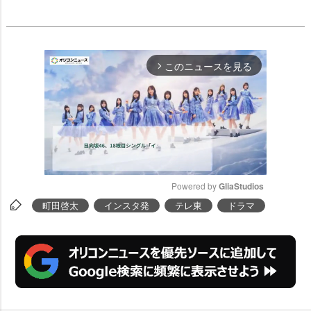
このニュースを見る
arrow_forward_ios
Powered by 
GliaStudios
町田啓太
インスタ発
テレ東
ドラマ
M
u
t
e