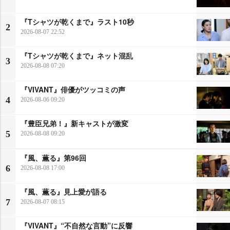
『Tシャツが乾くまで』ラスト10秒
2
2026-08-07 22:52
『Tシャツが乾くまで』ネット混乱
3
2026-08-08 07:20
『VIVANT』俳優がツッコミの声
4
2026-08-06 09:20
『豊臣兄弟！』新キャストが激変
5
2026-08-08 09:20
『風、薫る』第96回
6
2026-08-08 17:00
『風、薫る』見上愛が語る
7
2026-08-07 08:15
『VIVANT』“不自然な言動”に反響