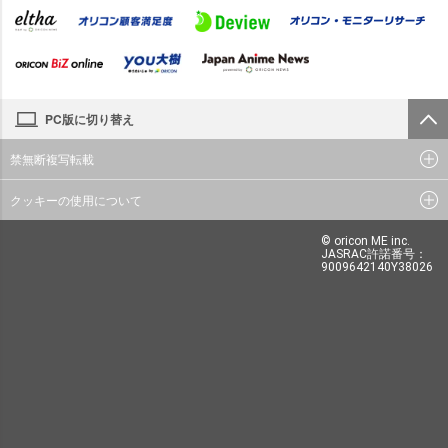
PC版に切り替え
禁無断複写転載
クッキーの使用について
© oricon ME inc.
JASRAC許諾番号：
9009642140Y38026