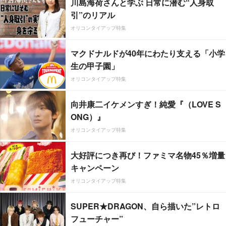
川島海荷さんと学ぶ 日常に潜む“人身取
引”のリアル
オリコンタイアップ特集
マクドナルドが40年にわたり支える「小学
生の甲子園」
オリコンタイアップ特集
向井康二イケメンすぎ！純愛『（LOVE S
ONG）』
オリコンタイアップ特集
大好評につき再び！ファミマ名物45％増量
キャンペーン
オリコンタイアップ特集
SUPER★DRAGON、自ら描いた”レトロ
フューチャー”