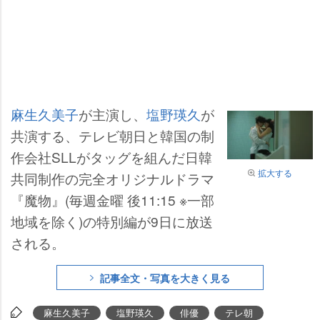
麻生久美子
が主演し、
塩野瑛久
が
共演する、テレビ朝日と韓国の制
作会社SLLがタッグを組んだ日韓
拡大する
共同制作の完全オリジナルドラマ
『魔物』(毎週金曜 後11:15 ※一部
地域を除く)の特別編が9日に放送
される。
記事全文・写真を大きく見る
麻生久美子
塩野瑛久
俳優
テレ朝