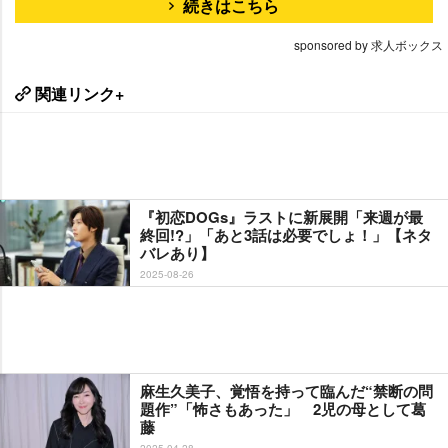
続きはこちら
sponsored by 求人ボックス
関連リンク+
『初恋DOGs』ラストに新展開「来週が最
終回!?」「あと3話は必要でしょ！」【ネタ
バレあり】
2025-08-26
麻生久美子、覚悟を持って臨んだ“禁断の問
題作”「怖さもあった」 2児の母として葛
藤
2025-04-28