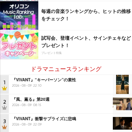
毎週の音楽ランキングから、ヒットの推移
をチェック！
試写会、登壇イベント、サインチェキなど
プレゼント！
プレゼント特集
ドラマニュースランキング
『VIVANT』“キーパーソン”の素性
1
2026-08-09 22:10
『風、薫る』第20週
2
2026-08-09 08:15
『VIVANT』衝撃サプライズに悲鳴
3
2026-08-09 22:09