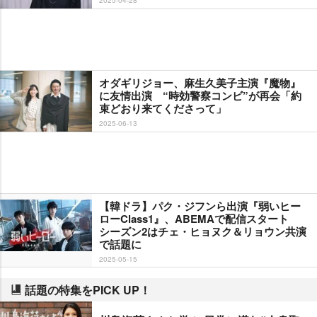
オダギリジョー、麻生久美子主演『魔物』
に友情出演 “時効警察コンビ”が再会「約
束どおり来てくださって」
2025-06-13
【韓ドラ】パク・ジフンら出演『弱いヒー
ローClass1』、ABEMAで配信スタート
シーズン2はチェ・ヒョヌク＆リョウン共演
で話題に
2025-05-15
話題の特集をPICK UP！