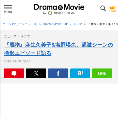
ホーム (オリコンニュース)
Drama&Movie TOP
ドラマ
『魔物』麻生久美子&
ニュース
ドラマ
『魔物』麻生久美子&塩野瑛久、過激シーンの
撮影エピソード語る
2025-05-09 05:30