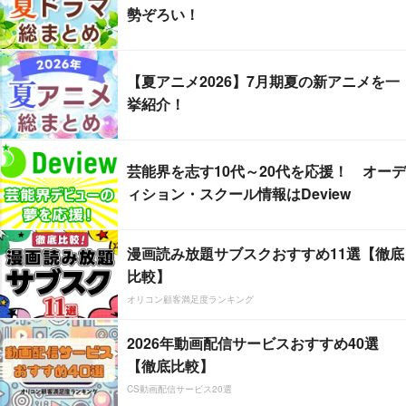
勢ぞろい！
【夏アニメ2026】7月期夏の新アニメを一
挙紹介！
芸能界を志す10代～20代を応援！ オーデ
ィション・スクール情報はDeview
漫画読み放題サブスクおすすめ11選【徹底
比較】
オリコン顧客満足度ランキング
2026年動画配信サービスおすすめ40選
【徹底比較】
CS動画配信サービス20選