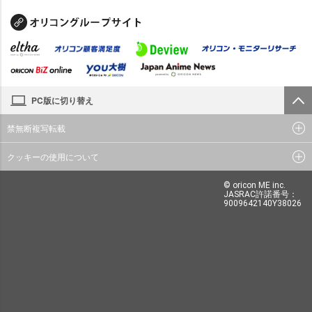
PC版に切り替え
禁無断複写転載
クッキーの使用について
© oricon ME inc.
JASRAC許諾番号：
9009642140Y38026