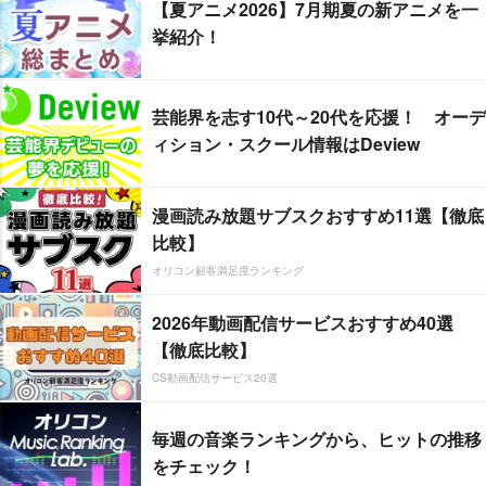
【夏アニメ2026】7月期夏の新アニメを一
挙紹介！
芸能界を志す10代～20代を応援！ オーデ
ィション・スクール情報はDeview
漫画読み放題サブスクおすすめ11選【徹底
比較】
オリコン顧客満足度ランキング
2026年動画配信サービスおすすめ40選
【徹底比較】
CS動画配信サービス20選
毎週の音楽ランキングから、ヒットの推移
をチェック！