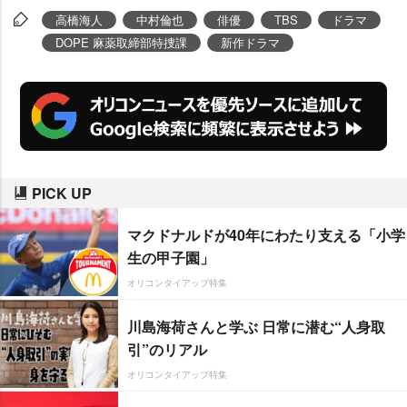
がバディを組み、不可解な事件に
高橋海人
中村倫也
俳優
TBS
ドラマ
挑むアクション・エンターテイン
DOPE 麻薬取締部特捜課
新作ドラマ
メントがこの夏幕を開ける。
PICK UP
マクドナルドが40年にわたり支える「小学
生の甲子園」
オリコンタイアップ特集
川島海荷さんと学ぶ 日常に潜む“人身取
引”のリアル
オリコンタイアップ特集