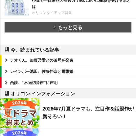
茶葉で一目瞭然の浸透力！味の違いに衝撃を受ける水と
は
オリコンタイアップ特集
もっと見る
今、読まれている記事
テオくん、加藤乃愛との破局を発表
レインボー池田、佐藤佳奈と電撃婚
西鉄、“不適切音声”に声明
オリコン インフォメーション
2026年7月夏ドラマも、注目作＆話題作が
勢ぞろい！