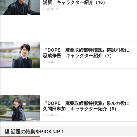
浦新 キャラクター紹介（16）
2025-07-10
『DOPE 麻薬取締部特捜課』椿誠司役に
忍成修吾 キャラクター紹介（7）
2025-07-07
『DOPE 麻薬取締部特捜課』泉ルカ役に
久間田琳加 キャラクター紹介（6）
2025-07-06
話題の特集をPICK UP！