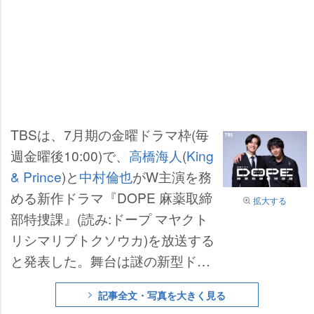
TBSは、7月期の金曜ドラマ枠(毎
週金曜後10:00)で、
高橋海人
(
King
& Prince
)と
中村倫也
がW主演を務
める新作ドラマ『DOPE 麻薬取締
拡大する
部特捜課』(読み:ドープ マヤクト
リシマリブトクソウカ)を放送する
と発表した。舞台は謎の新型ドラ
ッグ【DOPE】が蔓延する近未来
記事全文・写真を大きく見る
の日本。正反対の性格を持つ二人