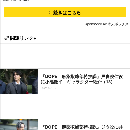
続きはこちら
sponsored by 求人ボックス
関連リンク+
『DOPE 麻薬取締部特捜課』戸倉俊仁役
に小池徹平 キャラクター紹介（13）
2025-07-09
『DOPE 麻薬取締部特捜課』ジウ役に井