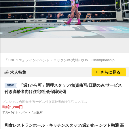
『ONE 172』メインイベント・ロッタンvs.武尊(C)ONE Championship
求人特集
さらに見る
「週1から可」調理スタッフ/無資格可/日勤のみ/サービス
NEW
付き高齢者向け住宅/社会保障完備
プレシャス 合同会社/サービス付き高齢者向け住宅 コスモス
時給1,200円
アルバイト・パート / 大阪府
和食レストランホール・キッチンスタッフ/週2 4h～シフト融通 高