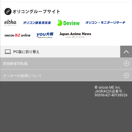
PC版に切り替え
禁無断複写転載
クッキーの使用について
© oricon ME inc.
JASRAC許諾番号：
9009642140Y38026