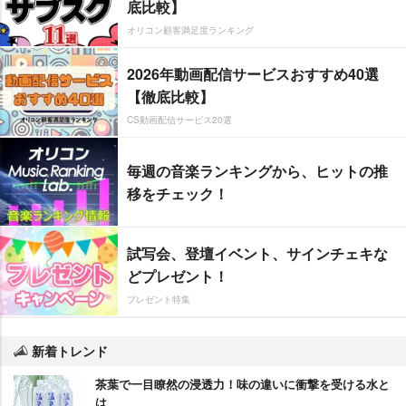
底比較】
オリコン顧客満足度ランキング
2026年動画配信サービスおすすめ40選
【徹底比較】
CS動画配信サービス20選
毎週の音楽ランキングから、ヒットの推
移をチェック！
試写会、登壇イベント、サインチェキな
どプレゼント！
プレゼント特集
新着トレンド
茶葉で一目瞭然の浸透力！味の違いに衝撃を受ける水と
は