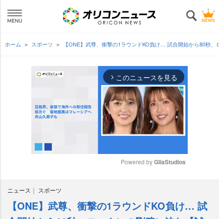
ホーム
スポーツ
【ONE】武尊、衝撃の1ラウンドKO負け… 試合開始から80秒
このニュースを見る
arrow_forward_ios
Powered by 
GliaStudios
M
ニュース
スポーツ
u
t
【ONE】武尊、衝撃の1ラウンドKO負け… 試
e