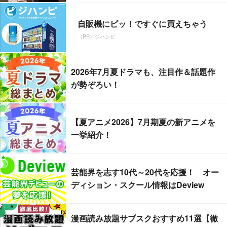
自販機にピッ！ですぐに買えちゃう
（PR）ジハンピ
2026年7月夏ドラマも、注目作＆話題作
が勢ぞろい！
【夏アニメ2026】7月期夏の新アニメを
一挙紹介！
芸能界を志す10代～20代を応援！ オー
ディション・スクール情報はDeview
漫画読み放題サブスクおすすめ11選【徹