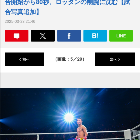
合開始から80秒、ロッタンの剛腕に沈む【試
合写真追加】
2025-03-23 21:46
（画像：5／29）
前へ
次へ