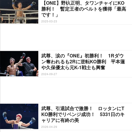
【ONE】野杁正明、タワンチャイにKO
勝利！ 暫定王者のベルトを獲得「最高
です！」
2025-03-23
武尊、涙の『ONE』初勝利！ 1Rダウ
ン奪われるも2Rに逆転KO勝利 平本蓮
久保優太ら元K-1戦士も興奮
2024-09-27
武尊、引退試合で激勝！ ロッタンにT
KO勝利でリベンジ成功！ 5331日のキ
ャリアに有終の美
2026-04-29