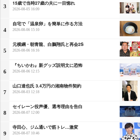
15歳で当時27歳の夫に一目惚れ
3
2026-08-05 16:09
自宅で「温泉卵」を簡単に作る方法
4
2026-08-06 15:10
元横綱・朝青龍、白鵬翔氏と再会2S
5
2026-08-06 16:16
『ちいかわ』新グッズ説明文に恐怖
6
2026-08-06 12:15
山口達也氏 3.4万円の湘南物件契約
7
2026-08-03 12:18
セイレーン役声優、選考理由を告白
8
2026-08-07 12:00
寺田心、ジム通いで筋トレ…激変
9
2026-08-07 10:46