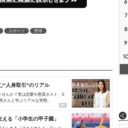
6
7
8
スポーツ
野球
9
1
む“人身取引”のリアル
ませんか？実は恋愛や悪質ホスト、S
海荷さんと学ぶリアルな実態。
支える「小学生の甲子園」