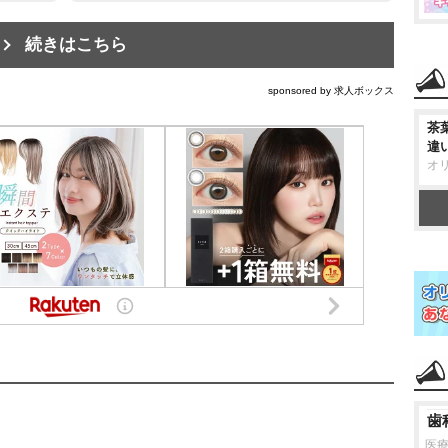
続きはこちら
sponsored by 求人ボックス
茶
違
オ
歯
医療法