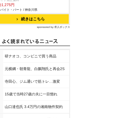
ライト矯正歯科
1,275円
バイト・パート / 神奈川県
続きはこちら
sponsored by 求人ボックス
研ナオコ、コンビニで買う商品
元横綱・朝青龍、白鵬翔氏と再会2S
寺田心、ジム通いで筋トレ…激変
15歳で当時27歳の夫に一目惚れ
山口達也氏 3.4万円の湘南物件契約