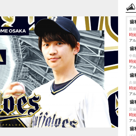
歯
医
時給
アル
歯
中
時給
アル
歯
久
時給
アル
歯
宮
時給
アル
歯