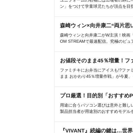
ユニフォームの右袖には出場者のみに
ン」をつけて学童球児たちが頂点を目
森崎ウィン×向井康二“両片思
森崎ウィンと向井康二がW主演！映画『（L
OM STREAMで最速配信。究極のピュ
お値段そのまま45％増量！フ
ファミチキにお弁当にアイスも!?ファ
まま おかわり45％増量作戦」が今夏
プロ厳選！目的別「おすすめP
用途に合うパソコン選びは意外と難し
製品担当者が用途別のおすすめモデル
『VIVANT』続編の鍵は…世