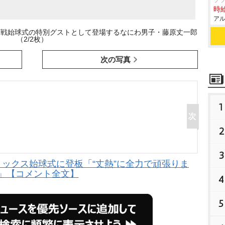
ブ
時給
アル
幕戦始球式の特別グストとして登場するなにわ男子・藤原丈一郎
（2/2枚）
次の写真
1
2
3
ックス始球式に登板「“丈熱”に全力で頑張りま
!」【コメント全文】
4
5