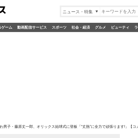
ニュース・特集
&ゲーム
動画配信サービス
スポーツ
社会・経済
グルメ
ビューティ
ラ
わ男子・藤原丈一郎、オリックス始球式に登板「“丈熱”に全力で頑張ります!」【コ