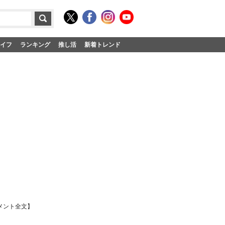
イフ
ランキング
推し活
新着トレンド
メント全文】