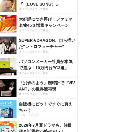
『（LOVE SONG）』
オリコンタイアップ特集
大好評につき再び！ファミマ
名物45％増量キャンペーン
オリコンタイアップ特集
SUPER★DRAGON、自ら描い
た”レトロフューチャー”
オリコンタイアップ特集
パソコンメーカー社員が本気
で選ぶ「10万円台PC3選」
オリコンタイアップ特集
「別班のよう」腕時計で『VIV
ANT』の世界観再現
オリコンタイアップ特集
自販機にピッ！ですぐに買え
ちゃう
（PR）ジハンピ
2026年7月夏ドラマも、注目
作＆話題作が勢ぞろい！