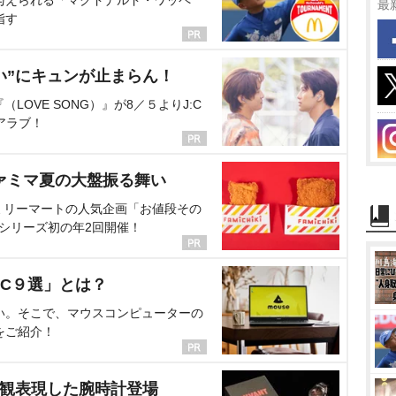
与えられる「マクドナルド・ワッペ
最
指す
い”にキュンが止まらん！
OVE SONG）』が8／５よりJ:C
アラブ！
ァミマ夏の大盤振る舞い
ミリーマートの人気企画「お値段その
、シリーズ初の年2回開催！
C９選」とは？
い。そこで、マウスコンピューターの
をご紹介！
界観表現した腕時計登場