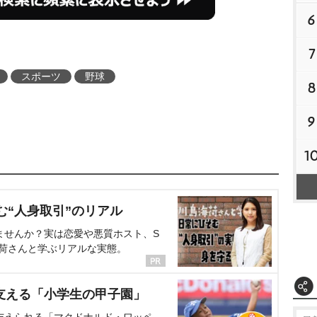
6
7
スポーツ
野球
8
9
1
む“人身取引”のリアル
ませんか？実は恋愛や悪質ホスト、S
海荷さんと学ぶリアルな実態。
支える「小学生の甲子園」