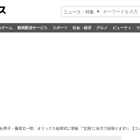
ニュース・特集
&ゲーム
動画配信サービス
スポーツ
社会・経済
グルメ
ビューティ
ラ
わ男子・藤原丈一郎、オリックス始球式に登板「“丈熱”に全力で頑張ります!」【コ