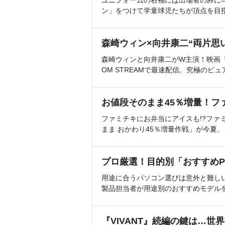
ユニフォームの右袖には出場者のみに
ン」をつけて学童球児たちが頂点を目
森崎ウィン×向井康二“両片思
森崎ウィンと向井康二がW主演！映画『（L
OM STREAMで最速配信。究極のピュ
お値段そのまま45％増量！フ
ファミチキにお弁当にアイスも!?ファ
まま おかわり45％増量作戦」が今夏
プロ厳選！目的別「おすすめP
用途に合うパソコン選びは意外と難し
製品担当者が用途別のおすすめモデル
『VIVANT』続編の鍵は…世