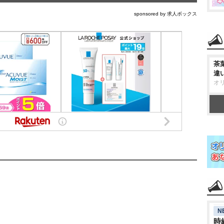
sponsored by 求人ボックス
茶
違
オ
N
時