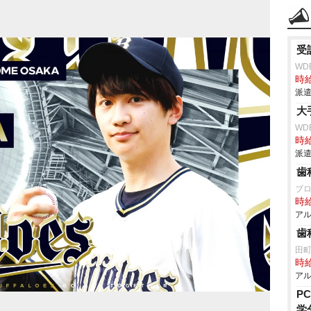
受
WD
時給
派遣
大
WD
時給
派遣
歯
ブ
時給
アル
歯
田
時給
アル
P
学