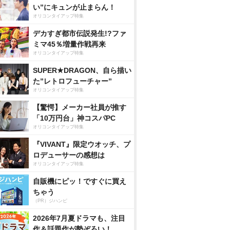
い”にキュンが止まらん！
オリコンタイアップ特集
デカすぎ都市伝説発生!?ファ
ミマ45％増量作戦再来
オリコンタイアップ特集
SUPER★DRAGON、自ら描い
た”レトロフューチャー”
オリコンタイアップ特集
【驚愕】メーカー社員が推す
「10万円台」神コスパPC
オリコンタイアップ特集
『VIVANT』限定ウオッチ、プ
ロデューサーの感想は
オリコンタイアップ特集
自販機にピッ！ですぐに買え
ちゃう
（PR）ジハンピ
2026年7月夏ドラマも、注目
作＆話題作が勢ぞろい！