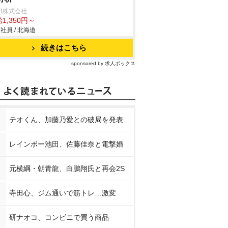
B株式会社
1,350円～
社員 / 北海道
続きはこちら
sponsored by 求人ボックス
テオくん、加藤乃愛との破局を発表
レインボー池田、佐藤佳奈と電撃婚
元横綱・朝青龍、白鵬翔氏と再会2S
寺田心、ジム通いで筋トレ…激変
研ナオコ、コンビニで買う商品