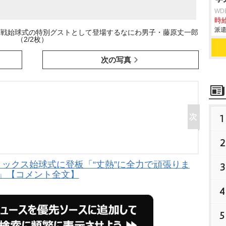
WD
時給
派遣
幕戦始球式の特別グストとして登場するなにわ男子・藤原丈一郎
（2/2枚）
次の写真
1
2
ックス始球式に登板「“丈熱”に全力で頑張りま
3
!」【コメント全文】
4
5