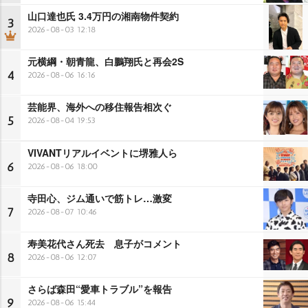
山口達也氏 3.4万円の湘南物件契約
3
2026-08-03 12:18
元横綱・朝青龍、白鵬翔氏と再会2S
4
2026-08-06 16:16
芸能界、海外への移住報告相次ぐ
5
2026-08-04 19:53
VIVANTリアルイベントに堺雅人ら
6
2026-08-06 18:00
寺田心、ジム通いで筋トレ…激変
7
2026-08-07 10:46
寿美花代さん死去 息子がコメント
8
2026-08-06 12:07
さらば森田“愛車トラブル”を報告
9
2026-08-06 15:44