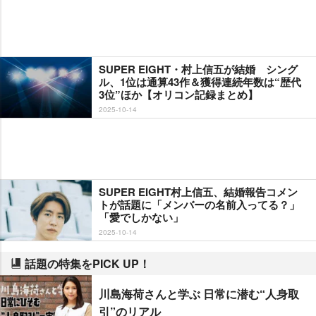
SUPER EIGHT・村上信五が結婚 シング
ル、1位は通算43作＆獲得連続年数は“歴代
3位”ほか【オリコン記録まとめ】
2025-10-14
SUPER EIGHT村上信五、結婚報告コメン
トが話題に「メンバーの名前入ってる？」
「愛でしかない」
2025-10-14
話題の特集をPICK UP！
川島海荷さんと学ぶ 日常に潜む“人身取
引”のリアル