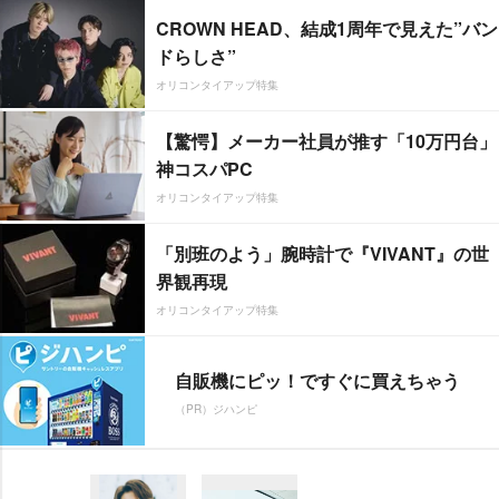
CROWN HEAD、結成1周年で見えた”バン
ドらしさ”
オリコンタイアップ特集
【驚愕】メーカー社員が推す「10万円台」
神コスパPC
オリコンタイアップ特集
「別班のよう」腕時計で『VIVANT』の世
界観再現
オリコンタイアップ特集
自販機にピッ！ですぐに買えちゃう
（PR）ジハンピ