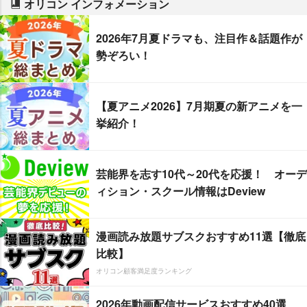
オリコン インフォメーション
2026年7月夏ドラマも、注目作＆話題作が
勢ぞろい！
【夏アニメ2026】7月期夏の新アニメを一
挙紹介！
芸能界を志す10代～20代を応援！ オーデ
ィション・スクール情報はDeview
漫画読み放題サブスクおすすめ11選【徹底
比較】
オリコン顧客満足度ランキング
2026年動画配信サービスおすすめ40選