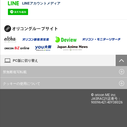
LINEアカウントメディア
PC版に切り替え
禁無断複写転載
クッキーの使用について
© oricon ME inc.
JASRAC許諾番号：
9009642140Y38026