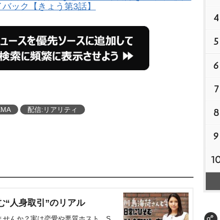
イバック【きょう第3話】
4
5
6
7
EMA
配信:リアリティ
8
9
1
む“人身取引”のリアル
ませんか？実は恋愛や悪質ホスト、S