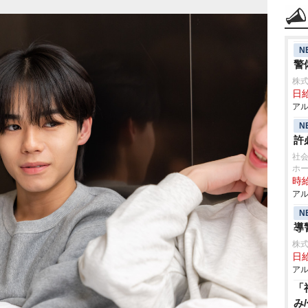
N
警
株式
日給
アル
N
許
社会
ホ
時給
アル
N
導
株式
日給
アル
「
み