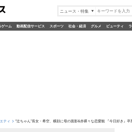
ニュース・特集
&ゲーム
動画配信サービス
スポーツ
社会・経済
グルメ
ビューティ
ラ
エティ
“辻ちゃん”長女・希空、横顔に母の面影&赤裸々な恋愛観 『今日好き』卒