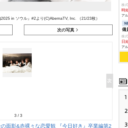
株式
時給
アル
n ソウル』#2より(C)AbemaTV, Inc. （21/23枚）
N
備
次の写真
株式
日給
アル
1
2
3 / 3
3
母の面影&赤裸々な恋愛観 『今日好き』卒業編第2