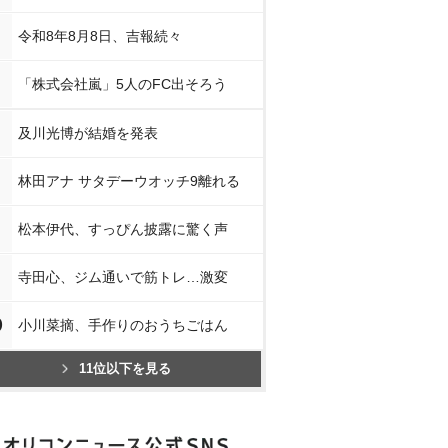
令和8年8月8日、吉報続々
「株式会社嵐」5人のFC出そろう
及川光博が結婚を発表
林田アナ サタデーウオッチ9離れる
松本伊代、すっぴん披露に驚く声
寺田心、ジム通いで筋トレ…激変
0
小川菜摘、手作りのおうちごはん
11位以下を見る