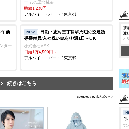
ー 友の里北糀谷
時給1,230円
アルバイト・パート / 東京都
茶
/午前
日勤・志村三丁目駅周辺の交通誘
NEW
違
導警備員/入社祝い金あり/週1日～OK
オ
センター
株式会社MSK
日給1万4,500円～
アルバイト・パート / 東京都
続きはこちら
sponsored by 求人ボックス
N
可
ワン