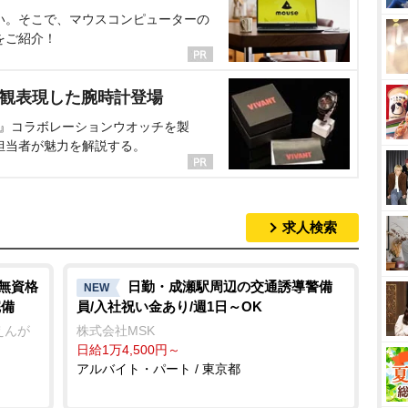
い。そこで、マウスコンピューターの
をご紹介！
界観表現した腕時計登場
NT』コラボレーションウオッチを製
担当者が魅力を解説する。
求人検索
/無資格
日勤・成瀬駅周辺の交通誘導警備
NEW
完備
員/入社祝い金あり/週1日～OK
えんが
株式会社MSK
日給1万4,500円～
アルバイト・パート / 東京都