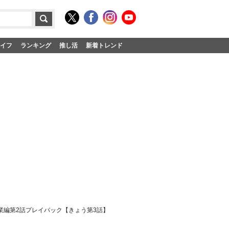
イフ
ランキング
推し活
新着トレンド
業編第2話プレイバック【きょう第3話】