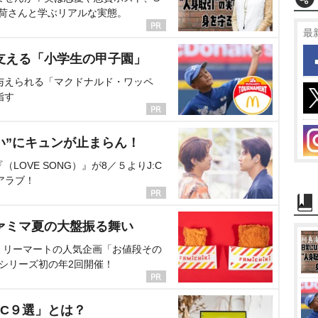
海荷さんと学ぶリアルな実態。
最
支える「小学生の甲子園」
与えられる「マクドナルド・ワッペ
指す
い”にキュンが止まらん！
OVE SONG）』が8／５よりJ:C
アラブ！
ァミマ夏の大盤振る舞い
ミリーマートの人気企画「お値段その
、シリーズ初の年2回開催！
C９選」とは？