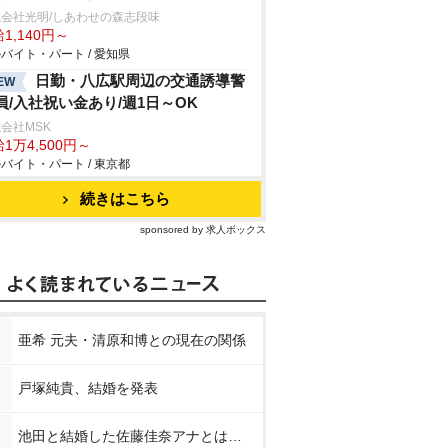
会社光明/しあわせの森志段味
1,140円～
バイト・パート / 愛知県
日勤・八広駅周辺の交通誘導警
EW
員/入社祝い金あり/週1日～OK
会社MSK
1万4,500円～
バイト・パート / 東京都
続きはこちら
sponsored by 求人ボックス
亜希 元夫・清原和博との現在の関係
戸塚純貴、結婚を発表
池田と結婚した佐藤佳奈アナとは…