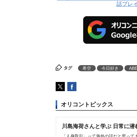
話プレ
タグ
希空
今日好き
AB
オリコントピックス
川島海荷さんと学ぶ 日常に潜
「人身取引」って海外の話だと思って