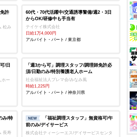
免許
60代・70代活躍中/交通誘導警備/週2・3日
からOK/研修中も手当有
テイケイ株式会社
 松み
日給1万4,000円
アルバイト・パート / 東京都
可/日
「週3から可」調理スタッフ/調理師免許必
須/日勤のみ/特別養護老人ホーム
社会福祉法人プレマ会/みなみ風
人ホー
時給1,225円
アルバイト・パート / 神奈川県
のみ/特
「福祉調理スタッフ」無資格可/午
NEW
前のみ/デイサービス
 長寿
株式会社ティーシーエス/デイサービスセンタ