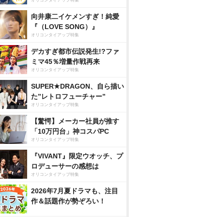
オリコンタイアップ特集
向井康二イケメンすぎ！純愛
『（LOVE SONG）』
オリコンタイアップ特集
デカすぎ都市伝説発生!?ファ
ミマ45％増量作戦再来
オリコンタイアップ特集
SUPER★DRAGON、自ら描い
た”レトロフューチャー”
オリコンタイアップ特集
【驚愕】メーカー社員が推す
「10万円台」神コスパPC
オリコンタイアップ特集
『VIVANT』限定ウオッチ、プ
ロデューサーの感想は
オリコンタイアップ特集
2026年7月夏ドラマも、注目
作＆話題作が勢ぞろい！