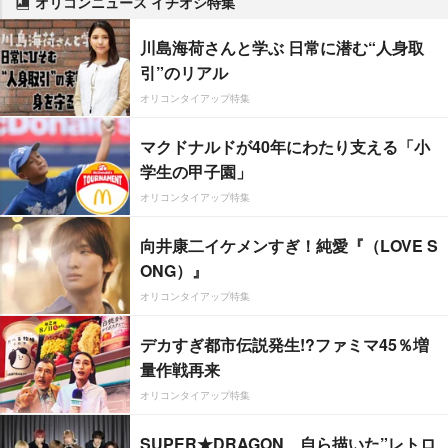
オリコンニュース イチオシ特集
川島海荷さんと学ぶ 日常に潜む“人身取
引”のリアル
オリコンタイアップ特集
マクドナルドが40年にわたり支える「小
学生の甲子園」
オリコンタイアップ特集
向井康二イケメンすぎ！純愛『（LOVE S
ONG）』
オリコンタイアップ特集
デカすぎ都市伝説発生!?ファミマ45％増
量作戦再来
オリコンタイアップ特集
SUPER★DRAGON、自ら描いた”レトロ