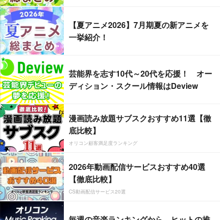
【夏アニメ2026】7月期夏の新アニメを
一挙紹介！
芸能界を志す10代～20代を応援！ オー
ディション・スクール情報はDeview
漫画読み放題サブスクおすすめ11選【徹
底比較】
オリコン顧客満足度ランキング
2026年動画配信サービスおすすめ40選
【徹底比較】
CS動画配信サービス20選
毎週の音楽ランキングから、ヒットの推