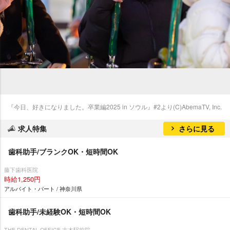
『今日、好きになりました。卒業編2025 in ソウル』#2より(C)AbemaTV, Inc.
求人特集
さらに見る
歯科助手/ブランクOK・短時間OK
藤下歯科医院
時給1,250円
アルバイト・パート / 神奈川県
歯科助手/未経験OK・短時間OK
THE DENTAL OFFICE 志木駅前院