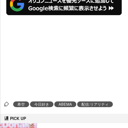
希空
今日好き
ABEMA
配信:リアリティ
PICK UP