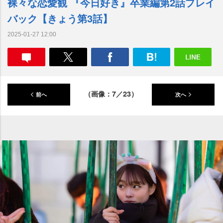
裸々な恋愛観 『今日好き』卒業編第2話プレイ
バック【きょう第3話】
2025-01-27 12:00
（画像：7／23）
前へ
次へ