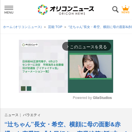
ホーム (オリコンニュース)
芸能 TOP
“辻ちゃん”長女・希空、横顔に母の面影&
このニュースを見る
arrow_forward_ios
Powered by 
GliaStudios
M
ニュース
バラエティ
u
t
“辻ちゃん”長女・希空、横顔に母の面影&赤
e