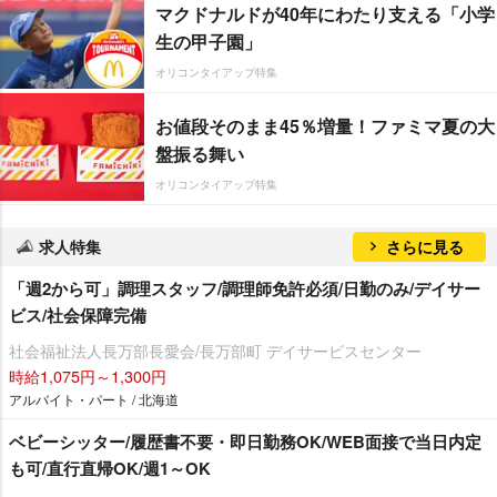
マクドナルドが40年にわたり支える「小学
生の甲子園」
オリコンタイアップ特集
お値段そのまま45％増量！ファミマ夏の大
盤振る舞い
オリコンタイアップ特集
求人特集
さらに見る
「週2から可」調理スタッフ/調理師免許必須/日勤のみ/デイサー
ビス/社会保障完備
社会福祉法人長万部長愛会/長万部町 デイサービスセンター
時給1,075円～1,300円
アルバイト・パート / 北海道
ベビーシッター/履歴書不要・即日勤務OK/WEB面接で当日内定
も可/直行直帰OK/週1～OK