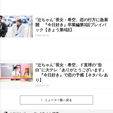
“辻ちゃん”長女・希空、恋の行方に急展
開 『今日好き』卒業編第3話プレイバ
ック【きょう第4話】
2025-02-03
“辻ちゃん”長女・希空、ド直球の“告
白”に大テレ「ありがとうございます」
『今日好き』で恋の予感【ネタバレあ
り】
2025-01-20
ニュース一覧へ戻る