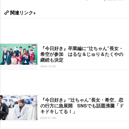
関連リンク+
『今日好き』卒業編に“辻ちゃん”長女・
希空が参加 はるな＆じゅり＆たくやの
継続も決定
2024-12-30
『今日好き』“辻ちゃん”長女・希空、恋
の行方に急展開 SNSでも話題沸騰「ド
キドキしてる！」
2025-01-28